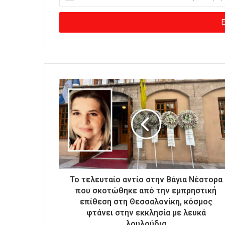
ι
σ
ά
γ
ε
τ
ε
τ
η
ν
η
λ
ε
κ
τ
ρ
ο
Το τελευταίο αντίο στην Βάγια Νέστορα
ν
που σκοτώθηκε από την εμπρηστική
ι
επίθεση στη Θεσσαλονίκη, κόσμος
κ
φτάνει στην εκκλησία με λευκά
ή
λουλούδια
σ