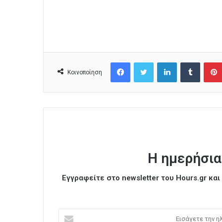
Facebook
Twitter
LinkedIn
Tumblr
Κοινοποίηση
Η ημερήσια
Εγγραφείτε στο newsletter του Hours.gr κα
Ε