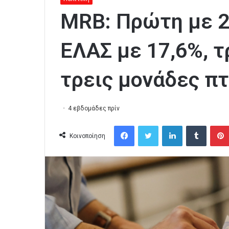
MRB: Πρώτη με 2
ΕΛΑΣ με 17,6%, τ
τρεις μονάδες π
4 εβδομάδες πρίν
Facebook
Twitter
LinkedIn
Tumblr
Κοινοποίηση