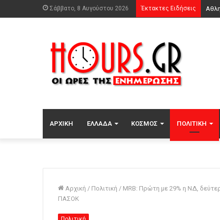
Σάββατο, 8 Αυγούστου 2026
Έκτακτες Ειδήσεις
ΑΡΧΙΚΉ
ΕΛΛΆΔΑ
ΚΌΣΜΟΣ
ΠΟΛΙΤΙΚΉ
Αρχική
/
Πολιτική
/
MRB: Πρώτη με 29% η ΝΔ, δεύτερ
ΠΑΣΟΚ
Πολιτική