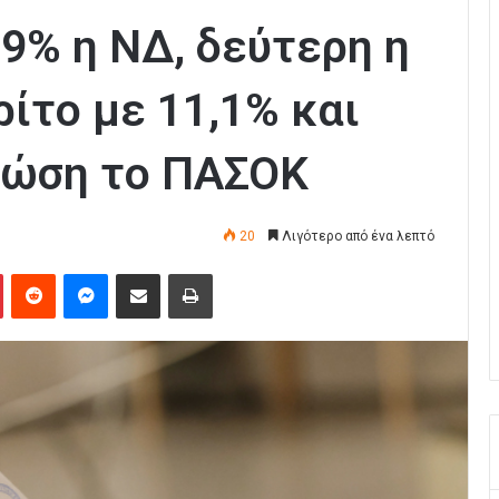
9% η ΝΔ, δεύτερη η
ρίτο με 11,1% και
τώση το ΠΑΣΟΚ
20
Λιγότερο από ένα λεπτό
Pinterest
Reddit
Messenger
Κοινοποίηση μέσω Email
Εκτύπωση