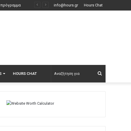
Η Νατάσα Εξηνταβελώνη επισκέφτηκε τη Λίλα Μπακλέση στο μαιευτήριο: Ελπίδα για τον κόσμο τούτο, οι φίλοι μου κάνουν παιδιά
info@hours.gr
Hours Chat
Αναζήτηση
S
HOURS CHAT
για