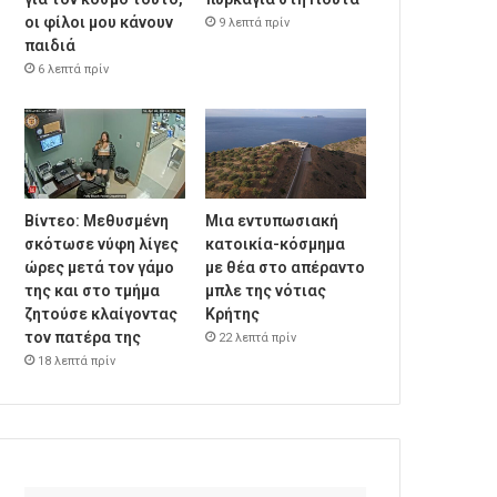
οι φίλοι μου κάνουν
9 λεπτά πρίν
παιδιά
6 λεπτά πρίν
Βίντεο: Μεθυσμένη
Μια εντυπωσιακή
σκότωσε νύφη λίγες
κατοικία-κόσμημα
ώρες μετά τον γάμο
με θέα στο απέραντο
της και στο τμήμα
μπλε της νότιας
ζητούσε κλαίγοντας
Κρήτης
τον πατέρα της
22 λεπτά πρίν
18 λεπτά πρίν