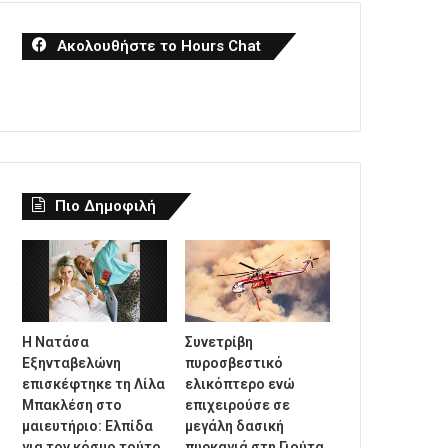
Ακολουθήστε το Hours Chat
Πιο Δημοφιλή
Η Νατάσα
Συνετρίβη
Εξηνταβελώνη
πυροσβεστικό
επισκέφτηκε τη Λίλα
ελικόπτερο ενώ
Μπακλέση στο
επιχειρούσε σε
μαιευτήριο: Ελπίδα
μεγάλη δασική
για τον κόσμο τούτο,
πυρκαγιά στη Γιούτα