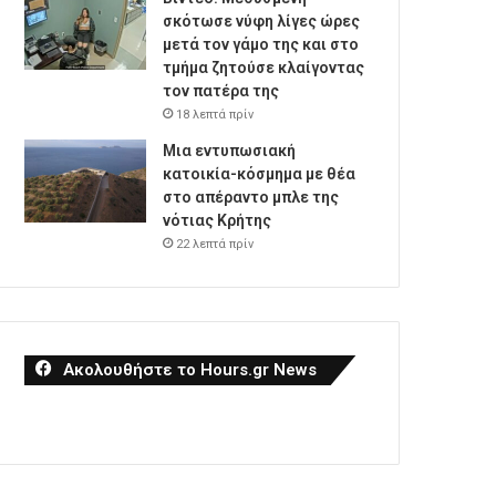
σκότωσε νύφη λίγες ώρες
μετά τον γάμο της και στο
τμήμα ζητούσε κλαίγοντας
τον πατέρα της
18 λεπτά πρίν
Μια εντυπωσιακή
κατοικία-κόσμημα με θέα
στο απέραντο μπλε της
νότιας Κρήτης
22 λεπτά πρίν
Ακολουθήστε το Hours.gr News