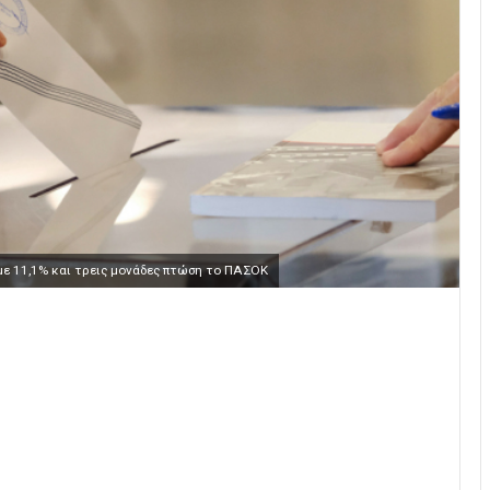
με 11,1% και τρεις μονάδες πτώση το ΠΑΣΟΚ