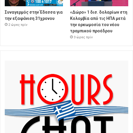
Συναγερμός στην Έδεσσα για
«Δώρο» 1 δισ. δολαρίων στη
την εξαφάνιση 31χρονου
Κολομβία από τις ΗΠΑ μετά
την ορκωμοσία του νέου
2 ώρες πρίν
τραμπικού προέδρου
3 ώρες πρίν