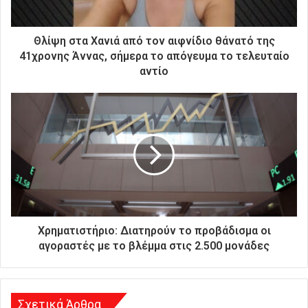
κ
τ
ρ
Θλίψη στα Χανιά από τον αιφνίδιο θάνατό της
ο
41χρονης Άννας, σήμερα το απόγευμα το τελευταίο
ν
αντίο
ι
κ
ή
σ
α
ς
δ
ι
ε
ύ
θ
Χρηματιστήριο: Διατηρούν το προβάδισμα οι
υ
αγοραστές με το βλέμμα στις 2.500 μονάδες
ν
σ
η
Σχετικά Άρθρα