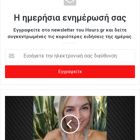
Η ημερήσια ενημέρωσή σας
Εγγραφείτε στο newsletter του Hours.gr και δείτε
συγκεντρωμένες τις κυριότερες ειδήσεις της ημέρας.
Ε
ι
σ
ά
γ
ε
τ
ε
τ
η
ν
η
λ
ε