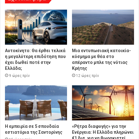
Αυτοκίνητο: Θα έρθει τελικά
Μια εντυπωσιακή κατοικία-
η μεγαλύτερη επιδότηση που
κόσμημα με θέα στο
έχει δωθεί ποτέ στην
απέραντο μπλε της νότιας
Ελλάδα;
Κρήτης
9 ώρες πρίν
12 ώρες πρίν
Η εμπειρία σε 5 σπουδαία
«Ρήτρα διαφυγής» για την
εστιατόρια της Σαντορίνης
Ενέργεια: Η Ελλάδα πληρώνει
€1 δισ. για να θωρακιστεί