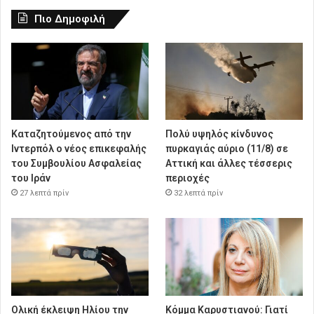
Πιο Δημοφιλή
Καταζητούμενος από την
Πολύ υψηλός κίνδυνος
Ιντερπόλ ο νέος επικεφαλής
πυρκαγιάς αύριο (11/8) σε
του Συμβουλίου Ασφαλείας
Αττική και άλλες τέσσερις
του Ιράν
περιοχές
27 λεπτά πρίν
32 λεπτά πρίν
Ολική έκλειψη Ηλίου την
Κόμμα Καρυστιανού: Γιατί