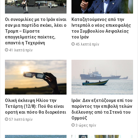
Οι συνομιλίες με το Ιράν είναι
Καταζητούμενος από την
σαν μια παρτίδα σκάκι, λέει ο
Ιντερπόλ ο νέος επικεφαλής
Τραμπ – Είμαστε
του Συμβουλίου Ασφαλείας
επαγγελματίες παίκτες,
του Ιράν
απαντά η Τεχεράνη
45 λεπτά πρίν
41 λεπτά πρίν
Ολική έκλειψη Ηλίου την
Ιράν: Δεν εξετάζουμε επί του
Τετάρτη (12/8): Πού θα είναι
παρόντος την επιβολή τελών
ορατή και πόσο θα διαρκέσει
διέλευσης από τα Στενά του
Ορμούζ
57 λεπτά πρίν
3 ώρες πρίν