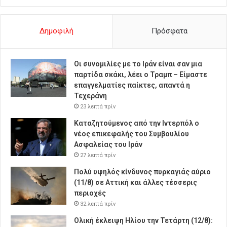
Δημοφιλή
Πρόσφατα
Οι συνομιλίες με το Ιράν είναι σαν μια
παρτίδα σκάκι, λέει ο Τραμπ – Είμαστε
επαγγελματίες παίκτες, απαντά η
Τεχεράνη
23 λεπτά πρίν
Καταζητούμενος από την Ιντερπόλ ο
νέος επικεφαλής του Συμβουλίου
Ασφαλείας του Ιράν
27 λεπτά πρίν
Πολύ υψηλός κίνδυνος πυρκαγιάς αύριο
(11/8) σε Αττική και άλλες τέσσερις
περιοχές
32 λεπτά πρίν
Ολική έκλειψη Ηλίου την Τετάρτη (12/8):