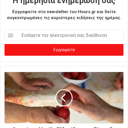
Η ημερήσια ενημέρωσή σας
Εγγραφείτε στο newsletter του Hours.gr και δείτε
συγκεντρωμένες τις κυριότερες ειδήσεις της ημέρας.
Ε
ι
σ
ά
γ
ε
τ
ε
τ
η
ν
η
λ
ε
κ
τ