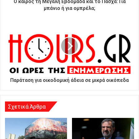
ρ
Ο καιρός τη Μεγάλη Εβδομάδα και το Πάσχα: Για
ο
μπάνιο ή για ομπρέλα;
ν
ι
κ
ή
σ
α
ς
δ
ι
ε
ύ
Παράταση για οικοδομική άδεια σε μικρά οικόπεδα
θ
υ
ν
σ
Σχετικά Άρθρα
η