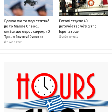
Έρευνα για το περιστατικό
Εντοπίστηκαν 40
με το Marine One και
μετανάστες νότια της
επιβατικό αεροσκάφος: «Ο
Ιεράπετρας
Τραμπ δεν κινδύνευσε»
2 ώρες πρίν
1 ώρα πρίν