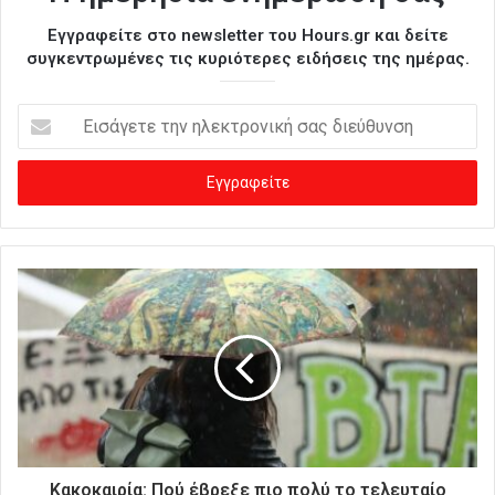
Εγγραφείτε στο newsletter του Hours.gr και δείτε
συγκεντρωμένες τις κυριότερες ειδήσεις της ημέρας.
Ε
ι
σ
ά
γ
ε
τ
ε
τ
η
ν
η
λ
ε
κ
τ
ρ
Κακοκαιρία: Πού έβρεξε πιο πολύ το τελευταίο