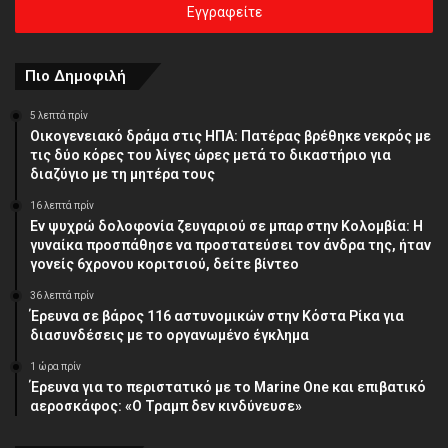
σας
διεύθυνση
Πιο Δημοφιλή
5 λεπτά πρίν
Οικογενειακό δράμα στις ΗΠΑ: Πατέρας βρέθηκε νεκρός με
τις δύο κόρες του λίγες ώρες μετά το δικαστήριο για
διαζύγιο με τη μητέρα τους
16 λεπτά πρίν
Εν ψυχρώ δολοφονία ζευγαριού σε μπαρ στην Κολομβία: Η
γυναίκα προσπάθησε να προστατεύσει τον άνδρα της, ήταν
γονείς 6χρονου κοριτσιού, δείτε βίντεο
36 λεπτά πρίν
Έρευνα σε βάρος 116 αστυνομικών στην Κόστα Ρίκα για
διασυνδέσεις με το οργανωμένο έγκλημα
1 ώρα πρίν
Έρευνα για το περιστατικό με το Marine One και επιβατικό
αεροσκάφος: «Ο Τραμπ δεν κινδύνευσε»