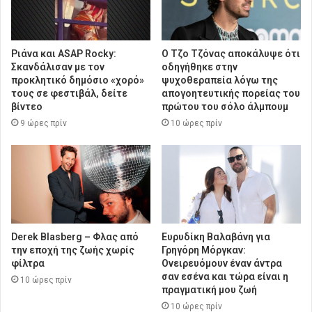
Ριάνα και ASAP Rocky:
Ο Τζο Τζόνας αποκάλυψε ότι
Σκανδάλισαν με τον
οδηγήθηκε στην
προκλητικό δημόσιο «χορό»
ψυχοθεραπεία λόγω της
τους σε φεστιβάλ, δείτε
απογοητευτικής πορείας του
βίντεο
πρώτου του σόλο άλμπουμ
9 ώρες πρίν
10 ώρες πρίν
Derek Blasberg – Φλας από
Ευρυδίκη Βαλαβάνη για
την εποχή της ζωής χωρίς
Γρηγόρη Μόργκαν:
φίλτρα
Ονειρευόμουν έναν άντρα
σαν εσένα και τώρα είναι η
10 ώρες πρίν
πραγματική μου ζωή
10 ώρες πρίν