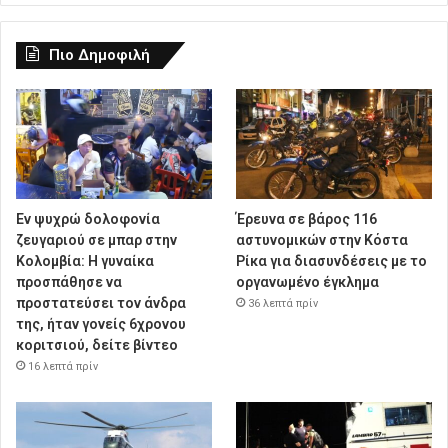
Πιο Δημοφιλή
Εν ψυχρώ δολοφονία
Έρευνα σε βάρος 116
ζευγαριού σε μπαρ στην
αστυνομικών στην Κόστα
Κολομβία: Η γυναίκα
Ρίκα για διασυνδέσεις με το
προσπάθησε να
οργανωμένο έγκλημα
προστατεύσει τον άνδρα
36 λεπτά πρίν
της, ήταν γονείς 6χρονου
κοριτσιού, δείτε βίντεο
16 λεπτά πρίν