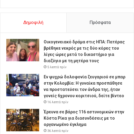
Δημοφιλή
Πρόσφατα
Οικογενειακό δράμα στις ΗΠΑ: Πατέρας
βρέθηκε νεκρός με τις δύο κόρες του
λίγες ώρες μετά το δικαστήριο για
διαζύγιο με τη μητέρα τους
5 λεπτά πρίν
Εν ψυχρώ δολοφονία ζευγαριού σε μπαρ
στην Κολομβία: Η γυναίκα προσπάθησε
να προστατεύσει τον άνδρα της, ήταν
γονείς 6χρονου κοριτσιού, δείτε βίντεο
16 λεπτά πρίν
Έρευνα σε βάρος 116 αστυνομικών στην
Κόστα Ρίκα για διασυνδέσεις με το
οργανωμένο έγκλημα
36 λεπτά πρίν