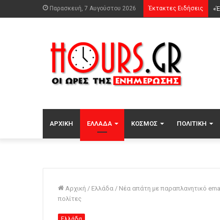
Παρασκευή, 7 Αυγούστου 2026
Έκτακτες Ειδήσεις
ΑΡΧΙΚΉ
ΕΛΛΆΔΑ
ΚΌΣΜΟΣ
ΠΟΛΙΤΙΚΉ
Αρχική
/
Ελλάδα
/
Νέα απάτη με παραπλανητικό emai
πολίτες
Ελλάδα