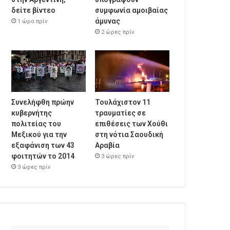
δείτε βίντεο
συμφωνία αμοιβαίας
άμυνας
1 ώρα πρίν
2 ώρες πρίν
Συνελήφθη πρώην
Τουλάχιστον 11
κυβερνήτης
τραυματίες σε
πολιτείας του
επιθέσεις των Χούθι
Μεξικού για την
στη νότια Σαουδική
εξαφάνιση των 43
Αραβία
φοιτητών το 2014
3 ώρες πρίν
3 ώρες πρίν