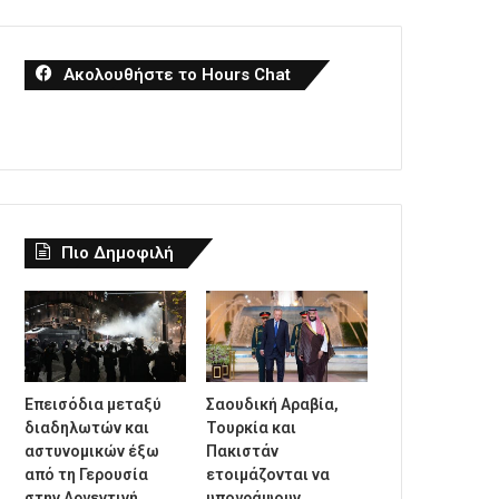
Ακολουθήστε το Hours Chat
Πιο Δημοφιλή
Επεισόδια μεταξύ
Σαουδική Αραβία,
διαδηλωτών και
Τουρκία και
αστυνομικών έξω
Πακιστάν
από τη Γερουσία
ετοιμάζονται να
στην Αργεντινή,
υπογράψουν