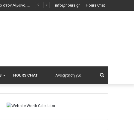
Επεισόδια μεταξύ διαδηλωτών και αστυνομικών έξω από τη Γερουσία στην Αργεντινή, δείτε βίντεο
info@hours.gr
Hours Chat
Αναζήτηση
S
HOURS CHAT
για