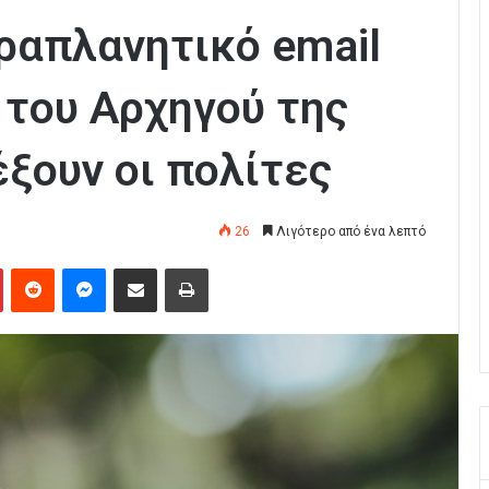
ραπλανητικό email
 του Αρχηγού της
έξουν οι πολίτες
26
Λιγότερο από ένα λεπτό
Pinterest
Reddit
Messenger
Κοινοποίηση μέσω Email
Εκτύπωση