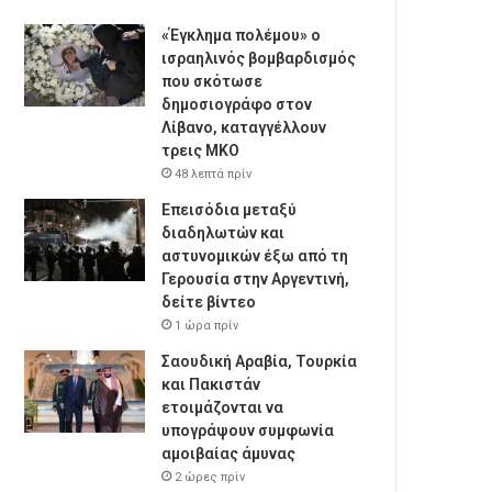
«Έγκλημα πολέμου» ο
ισραηλινός βομβαρδισμός
που σκότωσε
δημοσιογράφο στον
Λίβανο, καταγγέλλουν
τρεις ΜΚΟ
48 λεπτά πρίν
Επεισόδια μεταξύ
διαδηλωτών και
αστυνομικών έξω από τη
Γερουσία στην Αργεντινή,
δείτε βίντεο
1 ώρα πρίν
Σαουδική Αραβία, Τουρκία
και Πακιστάν
ετοιμάζονται να
υπογράψουν συμφωνία
αμοιβαίας άμυνας
2 ώρες πρίν