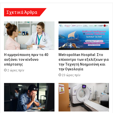
υ
ν
σ
Σχετικά Άρθρα
η
Η εμμηνόπαυση πριν τα 40
Metropolitan Hospital: Στο
αυξάνει τον κίνδυνο
επίκεντρο των εξελίξεων για
υπέρτασης
την Τεχνητή Νοημοσύνη και
την Ογκολογία
2 ώρες πρίν
23 ώρες πρίν