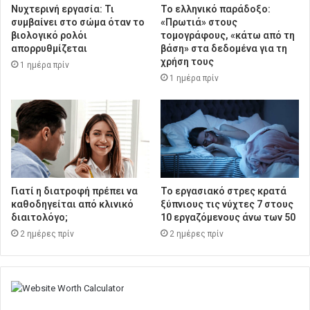
Νυχτερινή εργασία: Τι
Το ελληνικό παράδοξο:
συμβαίνει στο σώμα όταν το
«Πρωτιά» στους
βιολογικό ρολόι
τομογράφους, «κάτω από τη
απορρυθμίζεται
βάση» στα δεδομένα για τη
χρήση τους
1 ημέρα πρίν
1 ημέρα πρίν
Γιατί η διατροφή πρέπει να
Το εργασιακό στρες κρατά
καθοδηγείται από κλινικό
ξύπνιους τις νύχτες 7 στους
διαιτολόγο;
10 εργαζόμενους άνω των 50
2 ημέρες πρίν
2 ημέρες πρίν