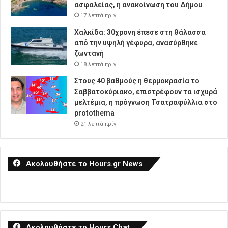
ασφαλείας, η ανακοίνωση του Δήμου
17 λεπτά πρίν
Χαλκίδα: 30χρονη έπεσε στη θάλασσα
από την υψηλή γέφυρα, ανασύρθηκε
ζωντανή
18 λεπτά πρίν
Στους 40 βαθμούς η θερμοκρασία το
Σαββατοκύριακο, επιστρέφουν τα ισχυρά
μελτέμια, η πρόγνωση Τσατραφύλλια στο
protothema
21 λεπτά πρίν
Ακολουθήστε το Hours.gr News
Ακολουθήστε το Hours Chat