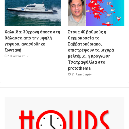
Χαλκίδα: 30χρονη έπεσε στη
Στους 40 βαθμούς η
θάλασσα από την υψηλή
θερμοκρασία το
γέφυρα, ανασύρθηκε
Σαββατοκύριακο,
ζωντανή
επιστρέφουν τα ισχυρά
μελτέμια, η πρόγνωση
18 λεπτά πρίν
Τσατραφύλλια στο
protothema
21 λεπτά πρίν