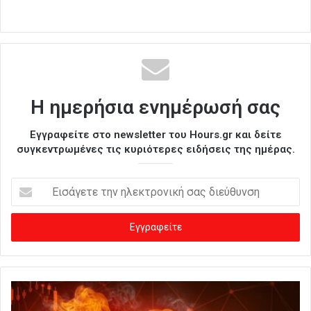
Η ημερήσια ενημέρωσή σας
Εγγραφείτε στο newsletter του Hours.gr και δείτε
συγκεντρωμένες τις κυριότερες ειδήσεις της ημέρας.
Ε
ι
σ
ά
γ
ε
τ
ε
τ