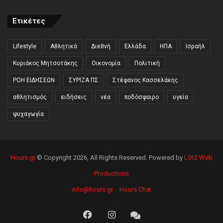
Ετικέτες
Lifestyle
Αθλητικά
Διεθνή
Ελλάδα
ΗΠΑ
Ισραήλ
Κυριάκος Μητσοτάκης
Οικονομία
Πολιτική
ΡΟΗ ΕΙΔΗΣΕΩΝ
ΣΥΡΙΖΑ ΠΣ
Στέφανος Κασσελάκης
αθλητισμός
ειδήσεις
νέα
ποδόσφαιρο
υγεία
ψυχαγωγία
Hours.gr
© Copyright 2026, All Rights Reserved. Powered by
LOIZ Web
Productions
info@hours.gr
Hours Chat
Facebook
Instagram
Hours