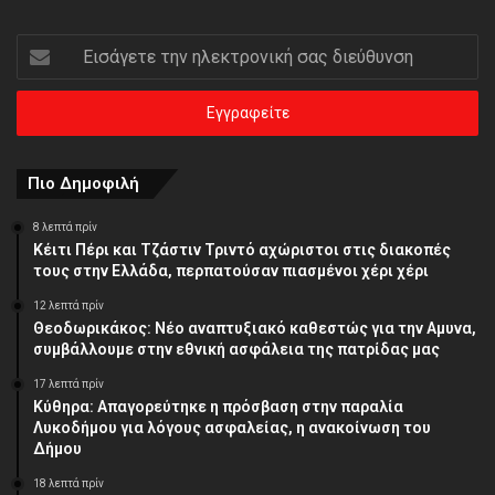
Εισάγετε
την
ηλεκτρονική
σας
διεύθυνση
Πιο Δημοφιλή
8 λεπτά πρίν
Κέιτι Πέρι και Τζάστιν Τριντό αχώριστοι στις διακοπές
τους στην Ελλάδα, περπατούσαν πιασμένοι χέρι χέρι
12 λεπτά πρίν
Θεοδωρικάκος: Νέο αναπτυξιακό καθεστώς για την Αμυνα,
συμβάλλουμε στην εθνική ασφάλεια της πατρίδας μας
17 λεπτά πρίν
Κύθηρα: Απαγορεύτηκε η πρόσβαση στην παραλία
Λυκοδήμου για λόγους ασφαλείας, η ανακοίνωση του
Δήμου
18 λεπτά πρίν