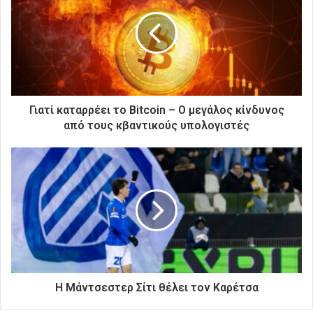
η
ν
η
λ
ε
κ
τ
ρ
Γιατί καταρρέει το Bitcoin – Ο μεγάλος κίνδυνος
ο
από τους κβαντικούς υπολογιστές
ν
ι
κ
ή
σ
α
ς
δ
ι
ε
ύ
Η Μάντσεστερ Σίτι θέλει τον Καρέτσα
θ