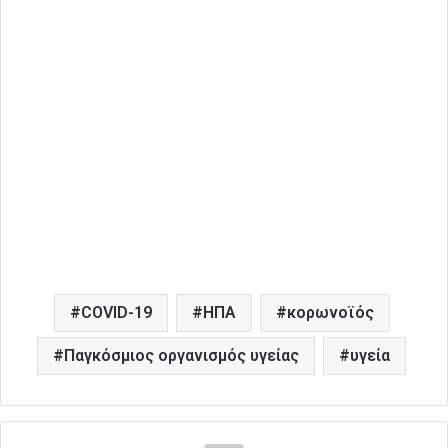
COVID-19
ΗΠΑ
κορωνοϊός
Παγκόσμιος οργανισμός υγείας
υγεία