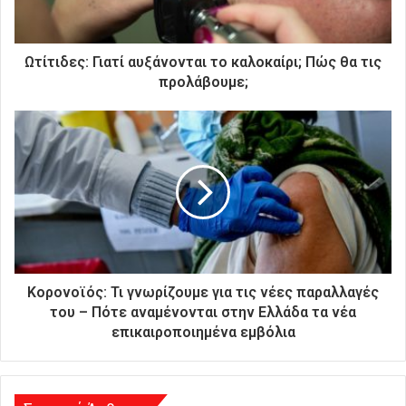
ε
κ
τ
ρ
Ωτίτιδες: Γιατί αυξάνονται το καλοκαίρι; Πώς θα τις
ο
προλάβουμε;
ν
ι
κ
ή
σ
α
ς
δ
ι
ε
ύ
Κορονοϊός: Τι γνωρίζουμε για τις νέες παραλλαγές
θ
του – Πότε αναμένονται στην Ελλάδα τα νέα
υ
επικαιροποιημένα εμβόλια
ν
σ
η