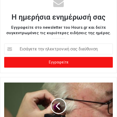
Η ημερήσια ενημέρωσή σας
Εγγραφείτε στο newsletter του Hours.gr και δείτε
συγκεντρωμένες τις κυριότερες ειδήσεις της ημέρας.
Ε
ι
σ
ά
γ
ε
τ
ε
τ
η
ν
η
λ