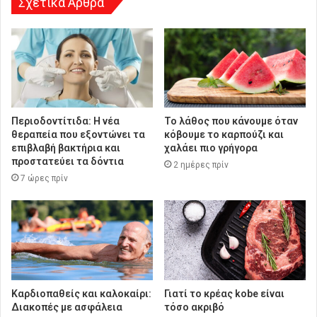
Σχετικά Άρθρα
Περιοδοντίτιδα: Η νέα
Το λάθος που κάνουμε όταν
θεραπεία που εξοντώνει τα
κόβουμε το καρπούζι και
επιβλαβή βακτήρια και
χαλάει πιο γρήγορα
προστατεύει τα δόντια
2 ημέρες πρίν
7 ώρες πρίν
Καρδιοπαθείς και καλοκαίρι:
Γιατί το κρέας kobe είναι
Διακοπές με ασφάλεια
τόσο ακριβό