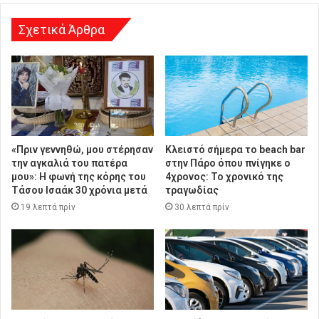
η
Σχετικά Άρθρα
«Πριν γεννηθώ, μου στέρησαν
Κλειστό σήμερα το beach bar
την αγκαλιά του πατέρα
στην Πάρο όπου πνίγηκε ο
μου»: Η φωνή της κόρης του
4χρονος: Το χρονικό της
Τάσου Ισαάκ 30 χρόνια μετά
τραγωδίας
19 λεπτά πρίν
30 λεπτά πρίν