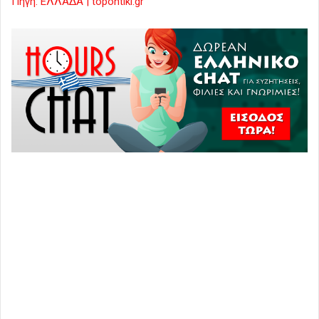
Πηγή: ΕΛΛΑΔΑ | topontiki.gr