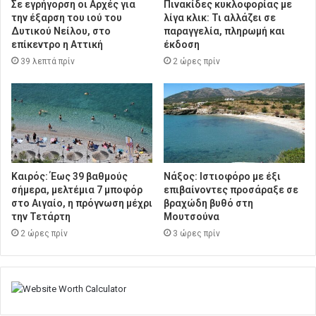
Σε εγρήγορση οι Αρχές για
Πινακίδες κυκλοφορίας με
την έξαρση του ιού του
λίγα κλικ: Τι αλλάζει σε
Δυτικού Νείλου, στο
παραγγελία, πληρωμή και
επίκεντρο η Αττική
έκδοση
39 λεπτά πρίν
2 ώρες πρίν
Καιρός: Έως 39 βαθμούς
Νάξος: Ιστιοφόρο με έξι
σήμερα, μελτέμια 7 μποφόρ
επιβαίνοντες προσάραξε σε
στο Αιγαίο, η πρόγνωση μέχρι
βραχώδη βυθό στη
την Τετάρτη
Μουτσούνα
2 ώρες πρίν
3 ώρες πρίν