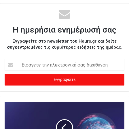
Η ημερήσια ενημέρωσή σας
Εγγραφείτε στο newsletter του Hours.gr και δείτε
συγκεντρωμένες τις κυριότερες ειδήσεις της ημέρας.
Ε
ι
σ
ά
γ
ε
τ
ε
τ
η
ν
η