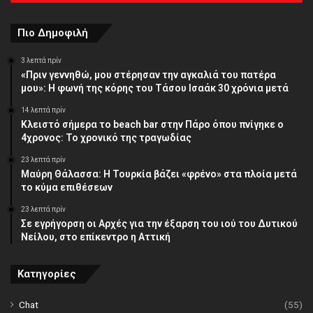
διεύθυνση
Πιο Δημοφιλή
3 λεπτά πρίν
«Πριν γεννηθώ, μου στέρησαν την αγκαλιά του πατέρα
μου»: Η φωνή της κόρης του Τάσου Ισαάκ 30 χρόνια μετά
14 λεπτά πρίν
Κλειστό σήμερα το beach bar στην Πάρο όπου πνίγηκε ο
4χρονος: Το χρονικό της τραγωδίας
23 λεπτά πρίν
Μαύρη Θάλασσα: Η Τουρκία βάζει «φρένο» στα πλοία μετά
το κύμα επιθέσεων
23 λεπτά πρίν
Σε εγρήγορση οι Αρχές για την έξαρση του ιού του Δυτικού
Νείλου, στο επίκεντρο η Αττική
Κατηγορίες
Chat
(55)