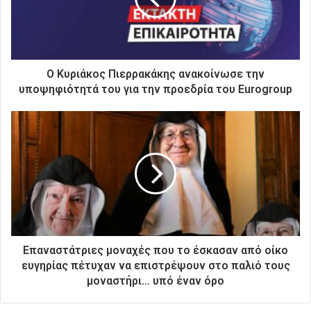
λ
ε
κ
τ
ρ
Ο Κυριάκος Πιερρακάκης ανακοίνωσε την
ο
υποψηφιότητά του για την προεδρία του Eurogroup
ν
ι
κ
ή
σ
α
ς
δ
ι
ε
ύ
Επαναστάτριες μοναχές που το έσκασαν από οίκο
θ
ευγηρίας πέτυχαν να επιστρέψουν στο παλιό τους
υ
μοναστήρι… υπό έναν όρο
ν
σ