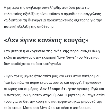
Η μητέρα της ανήλικης συνελήφθη, ωστόσο μετά τις
τελευταίες εξελίξεις είναι πιθανό ο αρμόδιος εισαγγελέας
να διατάξει τη διενέργεια προκαταρκτικής εξέτασης για την
ποινική εξέλιξη της υπόθεσης.
«Δεν έγινε κανένας καυγάς»
Στο μεταξύ η
οικογένεια της ανήλικης
παρουσιάζει άλλη
εκδοχή μιλώντας στην εκπομπή “Live News” του Mega και
δεν αποδέχεται τα όσα κατήγγειλε.
«Πριν τρεις μήνες ήταν σπίτι μας και λέει στον πατέρα μου
‘πατέρα πάω να πάρω ένα σάντουιτς και έφυγε’. Περνούσαν
οι ώρες και οι μέρες.
Δεν ξέραμε ότι ήταν έγκυος.
Εγώ και
ο πατέρας μου ήμασταν στην Εύβοια. Η μητέρα μου πήγε σπίτι
τους για να δει την κόρη της και εμφανίστηκαν μπροστά της
τρία άτομα. Μετά από λίγη ώρα, με πήρε η μητέρα μου