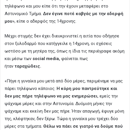
τηλέφωνο και μου είπε ότι την έχουν μεταφέρει στο
Αστυνομικό Τμήμα.
Δεν έγινε ποτέ καβγάς με την αδερφή
μου
», είπε ο αδερφός της 14χρονης.
Μέχρι στιγμής δεν έχει διευκρινιστεί η αιτία που οδήγησε
στον ξυλοδαρμό που κατήγγειλε η 14χρονη, οι σχέσεις
ωστόσο με τη μητέρα της, όπως η ίδια τις περιέγραφε ακόμη
και μέσω των
social media,
φαίνεται πως
ήταν
ταραχώδεις.
«Πήγε η γυναίκα μου μετά από δύο μέρες, περιμέναμε να μας
πάρει τηλέφωνο κάποιος.
Η κόρη μου παντρεύτηκε και
δεν μας πήρε τηλέφωνο να μας ενημερώσει
, εμείς την
ψάχναμε μέρες και στην Αστυνομία. Δυόμιση μήνες την
ψάχναμε και εκείνη δεν μας πήρε. Ήταν απαγωγή, έφυγε μόνη
της, κλέφτηκαν, δεν ξέρω. Τώρα η γυναίκα μου τρέχει δύο
μέρες στα τμήματα.
Θέλω να πάει σε γιατρό να δούμε πού