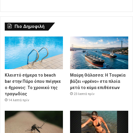
Πιο Δημοφιλή
Κλειστό σήμερα το beach
Μαύρη Θάλασσα: Η Τουρκία
bar στην Πάρο όπου πνίγηκε
βάζει «φρένο» στα πλοία
ο 4χρονος: Το χρονικό της
μετά το κύμα επιθέσεων
τραγωδίας
23 λεπτά πρίν
14 λεπτά πρίν