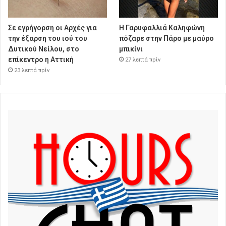
Σε εγρήγορση οι Αρχές για
Η Γαρυφαλλιά Καληφώνη
την έξαρση του ιού του
πόζαρε στην Πάρο με μαύρο
Δυτικού Νείλου, στο
μπικίνι
επίκεντρο η Αττική
27 λεπτά πρίν
23 λεπτά πρίν