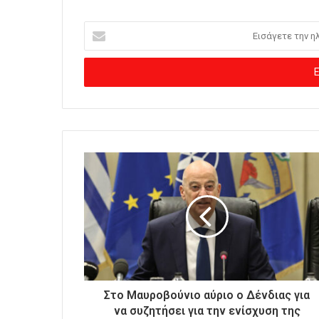
Ε
ι
σ
ά
γ
ε
τ
ε
τ
η
ν
η
λ
ε
κ
τ
ρ
ο
Στο Μαυροβούνιο αύριο ο Δένδιας για
ν
να συζητήσει για την ενίσχυση της
ι