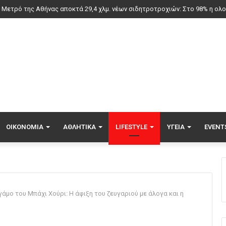
ατροπή με Ιωαννίδη στη Σπόρτινγκ – Το περιστατικό που του… ανοίγει το
ΟΙΚΟΝΟΜΊΑ
ΑΘΛΗΤΙΚΆ
LIFESTYLE
ΥΓΕΊΑ
EVENT
γάμο του Μπάχι Χούρι: Η άφιξη του ζευγαριού με άλογα και η