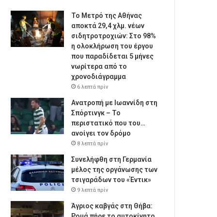
Το Μετρό της Αθήνας
αποκτά 29,4 χλμ. νέων
σιδητροτροχιών: Στο 98%
η ολοκλήρωση του έργου
που παραδίδεται 5 μήνες
νωρίτερα από το
χρονοδιάγραμμα
6 λεπτά πρίν
Ανατροπή με Ιωαννίδη στη
Σπόρτινγκ – Το
περιστατικό που του…
ανοίγει τον δρόμο
8 λεπτά πρίν
Συνελήφθη στη Γερμανία
μέλος της οργάνωσης των
τσιγαράδων του «Έντικ»
9 λεπτά πρίν
Άγριος καβγάς στη Θήβα:
Ρομά πήρε το αυτοκίνητο