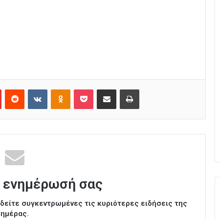
Pinterest
Reddit
VKontakte
Odnoklassniki
Pocket
Κοινοποίηση μέσω Email
Εκτύπωση
 ενημέρωσή σας
ι δείτε συγκεντρωμένες τις κυριότερες ειδήσεις της
ημέρας.