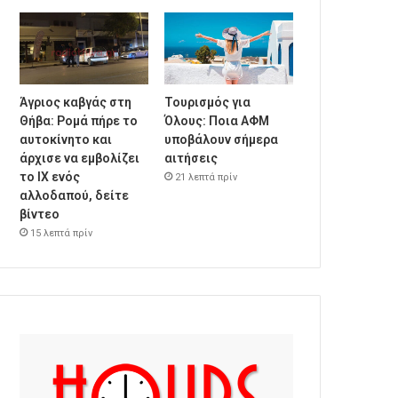
Άγριος καβγάς στη
Τουρισμός για
Θήβα: Ρομά πήρε το
Όλους: Ποια ΑΦΜ
αυτοκίνητο και
υποβάλουν σήμερα
άρχισε να εμβολίζει
αιτήσεις
το ΙΧ ενός
21 λεπτά πρίν
αλλοδαπού, δείτε
βίντεο
15 λεπτά πρίν