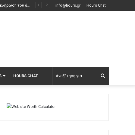
ν δρόμο
info@hours.gr
Hours Chat
Αναζήτηση
S
HOURS CHAT
για