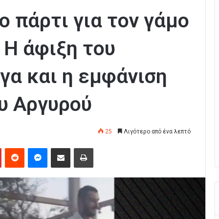
ο πάρτι για τον γάμο
 Η άφιξη του
γα και η εμφάνιση
υ Αργυρού
25
Λιγότερο από ένα λεπτό
Pinterest
Reddit
Messenger
Κοινοποίηση μέσω Email
Εκτύπωση