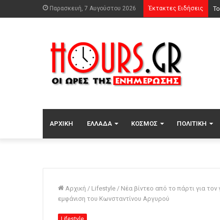
Παρασκευή, 7 Αυγούστου 2026
Έκτακτες Ειδήσεις
Αν
ΑΡΧΙΚΉ
ΕΛΛΆΔΑ
ΚΌΣΜΟΣ
ΠΟΛΙΤΙΚΉ
Αρχική
/
Lifestyle
/
Νέα βίντεο από το πάρτι για τον 
εμφάνιση του Κωνσταντίνου Αργυρού
Lifestyle