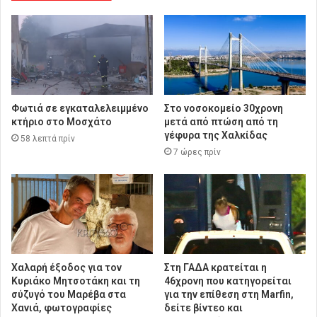
Φωτιά σε εγκαταλελειμμένο
Στο νοσοκομείο 30χρονη
κτήριο στο Μοσχάτο
μετά από πτώση από τη
γέφυρα της Χαλκίδας
58 λεπτά πρίν
7 ώρες πρίν
Χαλαρή έξοδος για τον
Στη ΓΑΔΑ κρατείται η
Κυριάκο Μητσοτάκη και τη
46χρονη που κατηγορείται
σύζυγό του Μαρέβα στα
για την επίθεση στη Marfin,
Χανιά, φωτογραφίες
δείτε βίντεο και