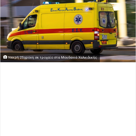
Νεκρή 25χρονη σε τροχαίο στα Μουδανιά Χαλκιδικής