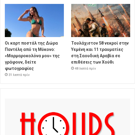
Οι καρτ ποστάλ της Δώρα
Τουλάχιστον 58 νεκροί στην
Παντέλη από τη Μύκονο:
Υεμένη και 11 τραυματίες
«Μαρμαροκολόνα μου» της
στη Σαουδική Αραβία σε
γράφουν, δείτε
επιθέσεις των Χούθι
φωτογραφίες
48 λεπτά πρίν
31 λεπτά πρίν