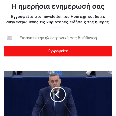
Η ημερήσια ενημέρωσή σας
Εγγραφείτε στο newsletter του Hours.gr και δείτε
συγκεντρωμένες τις κυριότερες ειδήσεις της ημέρας.
Ε
ι
σ
ά
γ
ε
τ
ε
τ
η
ν
η
λ
ε
κ