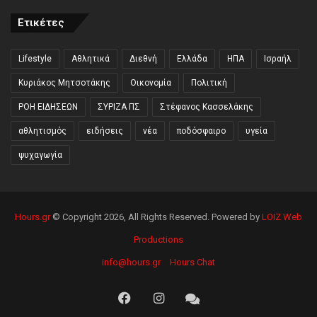
Ετικέτες
Lifestyle
Αθλητικά
Διεθνή
Ελλάδα
ΗΠΑ
Ισραήλ
Κυριάκος Μητσοτάκης
Οικονομία
Πολιτική
ΡΟΗ ΕΙΔΗΣΕΩΝ
ΣΥΡΙΖΑ ΠΣ
Στέφανος Κασσελάκης
αθλητισμός
ειδήσεις
νέα
ποδόσφαιρο
υγεία
ψυχαγωγία
Hours.gr
© Copyright 2026, All Rights Reserved. Powered by
LOIZ Web
Productions
info@hours.gr
Hours Chat
Facebook
Instagram
Hours