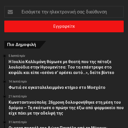
Εισάγετε
την
ηλεκτρονική
σας
διεύθυνση
Πιο Δημοφιλή
5 λεπτά πρίν
Η Ιουλία Καλλιμάνη θύμωσε με θεατή που της πέταξε
λουλούδια στην Ηγουμενίτσα: Του τα επέστρεψε στο
κεφάλι και είπε «εσένα σ’ αρέσει αυτό…», δείτε βίντεο
14 λεπτά πρίν
Φωτιά σε εγκαταλελειμμένο κτήριο στο Μοσχάτο
21 λεπτά πρίν
Κωνσταντινούπολη: 26χρονη δολοφονήθηκε στη μέση του
δρόμου – Τη σκότωσε ο πρώην της έξω από φαρμακείο που
είχε πάει με την αδελφή της
31 λεπτά πρίν