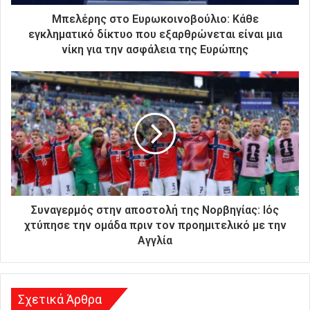
τ
ρ
Μπελέρης στο Ευρωκοινοβούλιο: Κάθε
ο
εγκληματικό δίκτυο που εξαρθρώνεται είναι μια
ν
νίκη για την ασφάλεια της Ευρώπης
ι
κ
ή
σ
α
ς
δ
ι
ε
ύ
θ
Συναγερμός στην αποστολή της Νορβηγίας: Ιός
υ
χτύπησε την ομάδα πριν τον προημιτελικό με την
ν
Αγγλία
σ
η
Σχετικά Άρθρα