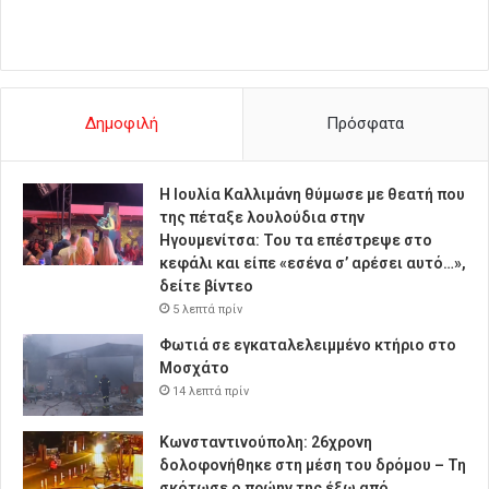
Δημοφιλή
Πρόσφατα
Η Ιουλία Καλλιμάνη θύμωσε με θεατή που
της πέταξε λουλούδια στην
Ηγουμενίτσα: Του τα επέστρεψε στο
κεφάλι και είπε «εσένα σ’ αρέσει αυτό…»,
δείτε βίντεο
5 λεπτά πρίν
Φωτιά σε εγκαταλελειμμένο κτήριο στο
Μοσχάτο
14 λεπτά πρίν
Κωνσταντινούπολη: 26χρονη
δολοφονήθηκε στη μέση του δρόμου – Τη
σκότωσε ο πρώην της έξω από