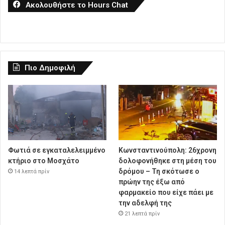
Ακολουθήστε το Hours Chat
Πιο Δημοφιλή
Φωτιά σε εγκαταλελειμμένο
Κωνσταντινούπολη: 26χρονη
κτήριο στο Μοσχάτο
δολοφονήθηκε στη μέση του
δρόμου – Τη σκότωσε ο
14 λεπτά πρίν
πρώην της έξω από
φαρμακείο που είχε πάει με
την αδελφή της
21 λεπτά πρίν