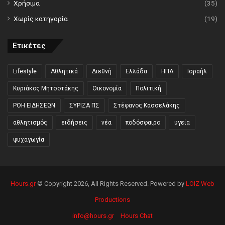
Χρήσιμα
(35)
Χωρίς κατηγορία
(19)
Ετικέτες
Lifestyle
Αθλητικά
Διεθνή
Ελλάδα
ΗΠΑ
Ισραήλ
Κυριάκος Μητσοτάκης
Οικονομία
Πολιτική
ΡΟΗ ΕΙΔΗΣΕΩΝ
ΣΥΡΙΖΑ ΠΣ
Στέφανος Κασσελάκης
αθλητισμός
ειδήσεις
νέα
ποδόσφαιρο
υγεία
ψυχαγωγία
Hours.gr
© Copyright 2026, All Rights Reserved. Powered by
LOIZ Web
Productions
info@hours.gr
Hours Chat