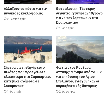
Αλλάζουν τα πάντα για τις
Θεσσαλονίκη: Τέσσερις
πινακίδες κυκλοφορίας
Αιγύπτιοι χτύπησαν 19χρονο
για να τον ληστέψουν στο
23 λεπτά πρίν
Ωραιόκαστρο
1 ώρα πρίν
Σήμερα δίνει εξηγήσεις ο
Φωτιά στον Κουβαρά
πιλότος που προσγείωσε
Αττικής: Μήνυμα από το 112
ελικόπτερο στο Σαρακήνικο,
για εκκένωση του Άγιου
κατέβηκε ανάμεσα σε
Στυλιανού, ενισχύθηκαν οι
λουόμενους
πυροσβεστικές δυνάμεις
1 ώρα πρίν
2 ώρες πρίν