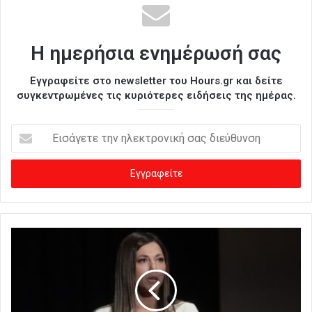
Η ημερήσια ενημέρωσή σας
Εγγραφείτε στο newsletter του Hours.gr και δείτε
συγκεντρωμένες τις κυριότερες ειδήσεις της ημέρας.
Ε
ι
σ
ά
γ
ε
τ
ε
τ
η
ν
η
λ