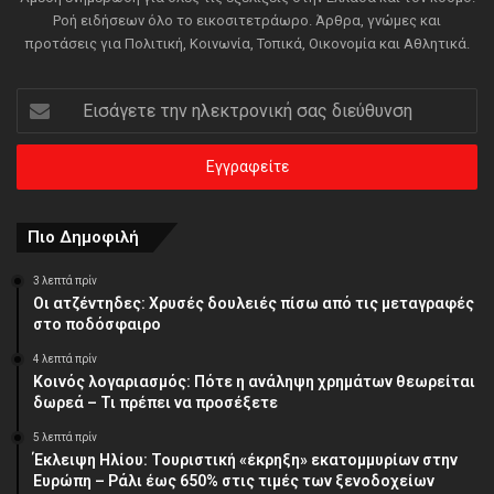
Ροή ειδήσεων όλο το εικοσιτετράωρο. Άρθρα, γνώμες και
προτάσεις για Πολιτική, Κοινωνία, Τοπικά, Οικονομία και Αθλητικά.
Εισάγετε
την
ηλεκτρονική
σας
διεύθυνση
Πιο Δημοφιλή
3 λεπτά πρίν
Οι ατζέντηδες: Χρυσές δουλειές πίσω από τις μεταγραφές
στο ποδόσφαιρο
4 λεπτά πρίν
Κοινός λογαριασμός: Πότε η ανάληψη χρημάτων θεωρείται
δωρεά – Τι πρέπει να προσέξετε
5 λεπτά πρίν
Έκλειψη Ηλίου: Τουριστική «έκρηξη» εκατομμυρίων στην
Ευρώπη – Ράλι έως 650% στις τιμές των ξενοδοχείων