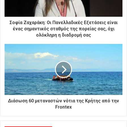
ε
κ
τ
ρ
Σοφία Ζαχαράκη: Οι Πανελλαδικές Εξετάσεις είναι
ο
ένας σημαντικός σταθμός της πορείας σας, όχι
ν
ολόκληρη η διαδρομή σας
ι
κ
ή
σ
α
ς
δ
ι
ε
ύ
θ
Διάσωση 60 μεταναστών νότια της Κρήτης από την
υ
Frontex
ν
σ
η