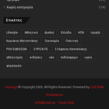
Χωρίς κατηγορία
(19)
Ετικέτες
Lifestyle
Αθλητικά
Διεθνή
Ελλάδα
ΗΠΑ
Ισραήλ
Κυριάκος Μητσοτάκης
Οικονομία
Πολιτική
ΡΟΗ ΕΙΔΗΣΕΩΝ
ΣΥΡΙΖΑ ΠΣ
Στέφανος Κασσελάκης
αθλητισμός
ειδήσεις
νέα
ποδόσφαιρο
υγεία
ψυχαγωγία
Hours.gr
© Copyright 2026, All Rights Reserved. Powered by
LOIZ Web
Productions
info@hours.gr
Hours Chat