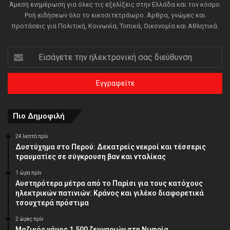
Άμεση ενημέρωση για όλες τις εξελίξεις στην Ελλάδα και τον κόσμο.
Ροή ειδήσεων όλο το εικοσιτετράωρο. Άρθρα, γνώμες και
προτάσεις για Πολιτική, Κοινωνία, Τοπικά, Οικονομία και Αθλητικά.
Εισάγετε
την
ηλεκτρονική
σας
διεύθυνση
Πιο Δημοφιλή
24 λεπτά πρίν
Δυστύχημα στο Περού: Δεκατρείς νεκροί και τέσσερις
τραυματίες σε σύγκρουση βαν και νταλίκας
1 ώρα πρίν
Αυστηρότερα μέτρα από το Παρίσι για τους κατόχους
ηλεκτρικών πατινιών: Κράνος και γιλέκο διαφορετικά
τσουχτερά πρόστιμα
2 ώρες πρίν
Μαζικός γάμος 1.500 ζευγαριών στη Νιγηρία