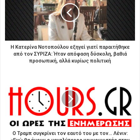
η
ν
η
λ
ε
κ
τ
ρ
Η Κατερίνα Νοτοπούλου εξηγεί γιατί παραιτήθηκε
ο
από τον ΣΥΡΙΖΑ: Ήταν απόφαση δύσκολη, βαθιά
ν
προσωπική, αλλά κυρίως πολιτική
ι
κ
ή
σ
α
ς
δ
ι
ε
ύ
θ
Ο Τραμπ συγκρίνει τον εαυτό του με τον... Λένιν:
υ