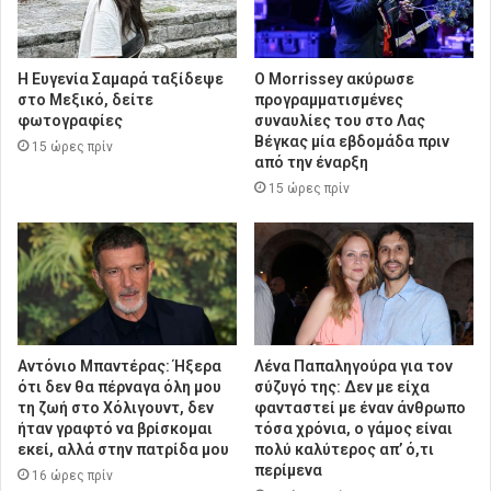
Η Ευγενία Σαμαρά ταξίδεψε
Ο Morrissey ακύρωσε
στο Μεξικό, δείτε
προγραμματισμένες
φωτογραφίες
συναυλίες του στο Λας
Βέγκας μία εβδομάδα πριν
15 ώρες πρίν
από την έναρξη
15 ώρες πρίν
Αντόνιο Μπαντέρας: Ήξερα
Λένα Παπαληγούρα για τον
ότι δεν θα πέρναγα όλη μου
σύζυγό της: Δεν με είχα
τη ζωή στο Χόλιγουντ, δεν
φανταστεί με έναν άνθρωπο
ήταν γραφτό να βρίσκομαι
τόσα χρόνια, ο γάμος είναι
εκεί, αλλά στην πατρίδα μου
πολύ καλύτερος απ’ ό,τι
περίμενα
16 ώρες πρίν