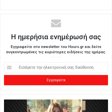
Η ημερήσια ενημέρωσή σας
Εγγραφείτε στο newsletter του Hours.gr και δείτε
συγκεντρωμένες τις κυριότερες ειδήσεις της ημέρας.
Ε
ι
σ
ά
γ
ε
τ
ε
τ