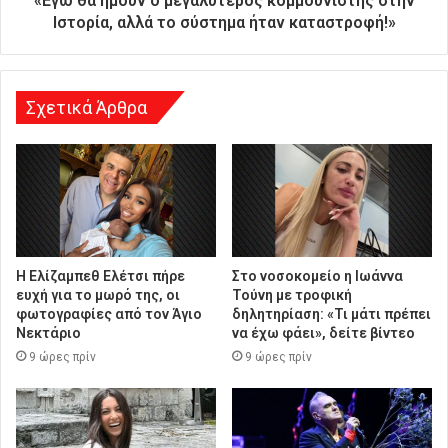
«Εγώ θα ήμουν ο μεγαλύτερος κομμουνιστής στην
ν
Ιστορία, αλλά το σύστημα ήταν καταστροφή!»
σ
η
Σχετικά Άρθρα
Η Ελίζαμπεθ Ελέτσι πήρε
Στο νοσοκομείο η Ιωάννα
ευχή για το μωρό της, οι
Τούνη με τροφική
φωτογραφίες από τον Άγιο
δηλητηρίαση: «Τι μάτι πρέπει
Νεκτάριο
να έχω φάει», δείτε βίντεο
9 ώρες πρίν
9 ώρες πρίν