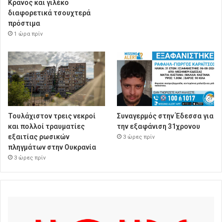
Κράνος και γιλέκο
διαφορετικά τσουχτερά
πρόστιμα
1 ώρα πρίν
Τουλάχιστον τρεις νεκροί
Συναγερμός στην Έδεσσα για
και πολλοί τραυματίες
την εξαφάνιση 31χρονου
εξαιτίας ρωσικών
3 ώρες πρίν
πληγμάτων στην Ουκρανία
3 ώρες πρίν