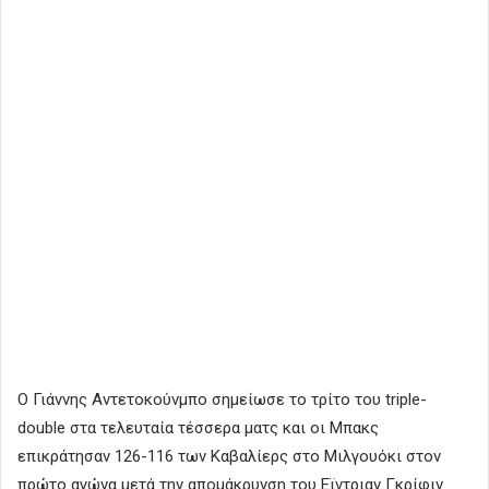
Ο Γιάννης Αντετοκούνμπο σημείωσε το τρίτο του triple-
double στα τελευταία τέσσερα ματς και οι Μπακς
επικράτησαν 126-116 των Καβαλίερς στο Μιλγουόκι στον
πρώτο αγώνα μετά την απομάκρυνση του Εϊντριαν Γκρίφιν