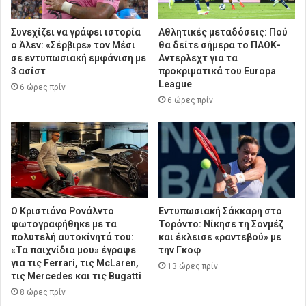
Συνεχίζει να γράφει ιστορία
Αθλητικές μεταδόσεις: Πού
ο Άλεν: «Σέρβιρε» τον Μέσι
θα δείτε σήμερα το ΠΑΟΚ-
σε εντυπωσιακή εμφάνιση με
Αντερλεχτ για τα
3 ασίστ
προκριματικά του Europa
League
6 ώρες πρίν
6 ώρες πρίν
Ο Κριστιάνο Ρονάλντο
Εντυπωσιακή Σάκκαρη στο
φωτογραφήθηκε με τα
Τορόντο: Νίκησε τη Σονμέζ
πολυτελή αυτοκίνητά του:
και έκλεισε «ραντεβού» με
«Τα παιχνίδια μου» έγραψε
την Γκοφ
για τις Ferrari, τις McLaren,
13 ώρες πρίν
τις Mercedes και τις Bugatti
8 ώρες πρίν