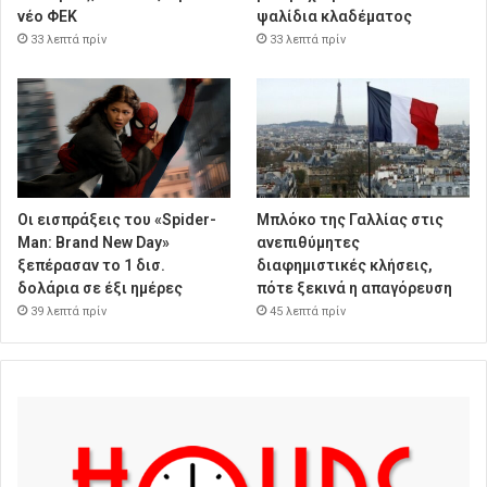
νέο ΦΕΚ
ψαλίδια κλαδέματος
33 λεπτά πρίν
33 λεπτά πρίν
Οι εισπράξεις του «Spider-
Μπλόκο της Γαλλίας στις
Man: Brand New Day»
ανεπιθύμητες
ξεπέρασαν το 1 δισ.
διαφημιστικές κλήσεις,
δολάρια σε έξι ημέρες
πότε ξεκινά η απαγόρευση
39 λεπτά πρίν
45 λεπτά πρίν