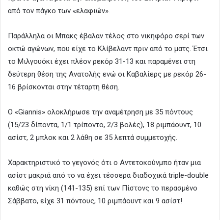
από τον πάγκο των «ελαφιών».
Παράλληλα οι Μπακς έβαλαν τέλος στο νικηφόρο σερί των
οκτώ αγώνων, που είχε το Κλίβελαντ πριν από το ματς. Έτσι
το Μιλγουόκι έχει πλέον ρεκόρ 31-13 και παραμένει στη
δεύτερη θέση της Ανατολής ενώ οι Καβαλίερς με ρεκόρ 26-
16 βρίσκονται στην τέταρτη θέση.
Ο «Giannis» ολοκλήρωσε την αναμέτρηση με 35 πόντους
(15/23 δίποντα, 1/1 τρίποντο, 2/3 βολές), 18 ριμπάουντ, 10
ασίστ, 2 μπλοκ και 2 λάθη σε 35 λεπτά συμμετοχής.
Χαρακτηριστικό το γεγονός ότι ο Αντετοκούνμπο ήταν μια
ασίστ μακριά από το να έχει τέσσερα διαδοχικά triple-double
καθώς στη νίκη (141-135) επί των Πίστονς το περασμένο
Σάββατο, είχε 31 πόντους, 10 ριμπάουντ και 9 ασίστ!