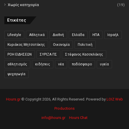
Χωρίς κατηγορία
(19)
Ετικέτες
Lifestyle
Αθλητικά
Διεθνή
Ελλάδα
ΗΠΑ
Ισραήλ
Κυριάκος Μητσοτάκης
Οικονομία
Πολιτική
ΡΟΗ ΕΙΔΗΣΕΩΝ
ΣΥΡΙΖΑ ΠΣ
Στέφανος Κασσελάκης
αθλητισμός
ειδήσεις
νέα
ποδόσφαιρο
υγεία
ψυχαγωγία
Hours.gr
© Copyright 2026, All Rights Reserved. Powered by
LOIZ Web
Productions
info@hours.gr
Hours Chat