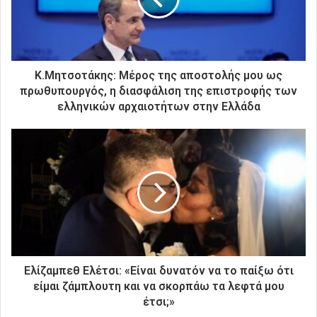
λ
ε
κ
τ
ρ
Κ.Μητσοτάκης: Μέρος της αποστολής μου ως
ο
πρωθυπουργός, η διασφάλιση της επιστροφής των
ν
ελληνικών αρχαιοτήτων στην Ελλάδα
ι
κ
ή
σ
α
ς
δ
ι
ε
ύ
θ
Ελίζαμπεθ Ελέτσι: «Είναι δυνατόν να το παίξω ότι
υ
είμαι ζάμπλουτη και να σκορπάω τα λεφτά μου
ν
έτσι;»
σ