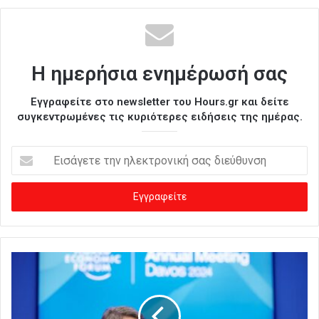
Η ημερήσια ενημέρωσή σας
Εγγραφείτε στο newsletter του Hours.gr και δείτε
συγκεντρωμένες τις κυριότερες ειδήσεις της ημέρας.
Ε
ι
σ
ά
γ
ε
τ
ε
τ
η
ν
η