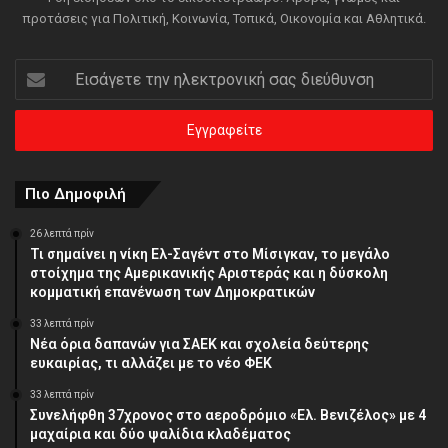
προτάσεις για Πολιτική, Κοινωνία, Τοπικά, Οικονομία και Αθλητικά.
Εισάγετε
την
ηλεκτρονική
σας
διεύθυνση
Πιο Δημοφιλή
26 λεπτά πρίν
Τι σημαίνει η νίκη Ελ-Σαγέντ στο Μίσιγκαν, το μεγάλο
στοίχημα της Aμερικανικής Αριστεράς και η δύσκολη
κομματική επανένωση των Δημοκρατικών
33 λεπτά πρίν
Νέα όρια δαπανών για ΣΑΕΚ και σχολεία δεύτερης
ευκαιρίας, τι αλλάζει με το νέο ΦΕΚ
33 λεπτά πρίν
Συνελήφθη 37χρονος στο αεροδρόμιο «Ελ. Βενιζέλος» με 4
μαχαίρια και δύο ψαλίδια κλαδέματος