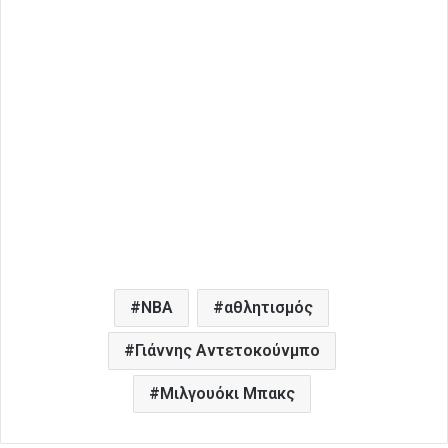
NBA
αθλητισμός
Γιάννης Αντετοκούνμπο
Μιλγουόκι Μπακς