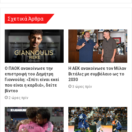
η
Σχετικά Άρθρα
Ο ΠΑΟΚ ανακοίνωσε την
H ΑΕΚ ανακοίνωσε τον Μίλαν
επιστροφή του Δημήτρη
Βιτάλις με συμβόλαιο ως το
Γιαννούλη: «Σπίτι είναι εκεί
2030
που είναι η καρδιά», δείτε
3 ώρες πρίν
βίντεο
2 ώρες πρίν