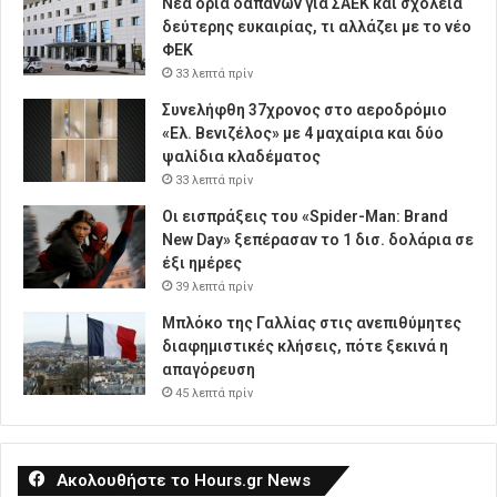
Νέα όρια δαπανών για ΣΑΕΚ και σχολεία
δεύτερης ευκαιρίας, τι αλλάζει με το νέο
ΦΕΚ
33 λεπτά πρίν
Συνελήφθη 37χρονος στο αεροδρόμιο
«Ελ. Βενιζέλος» με 4 μαχαίρια και δύο
ψαλίδια κλαδέματος
33 λεπτά πρίν
Οι εισπράξεις του «Spider-Man: Brand
New Day» ξεπέρασαν το 1 δισ. δολάρια σε
έξι ημέρες
39 λεπτά πρίν
Μπλόκο της Γαλλίας στις ανεπιθύμητες
διαφημιστικές κλήσεις, πότε ξεκινά η
απαγόρευση
45 λεπτά πρίν
Ακολουθήστε το Hours.gr News