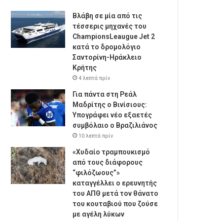
Βλάβη σε μία από τις
τέσσερις μηχανές του
ChampionsLeaugue Jet 2
κατά το δρομολόγιο
Σαντορίνη-Ηράκλειο
Κρήτης
4 λεπτά πρίν
Για πάντα στη Ρεάλ
Μαδρίτης ο Βινίσιους:
Υπογράφει νέο εξαετές
συμβόλαιο ο Βραζιλιάνος
10 λεπτά πρίν
«Χυδαίο τραμπουκισμό
από τους διάφορους
“φιλόζωους”»
καταγγέλλει ο ερευνητής
του ΑΠΘ μετά τον θάνατο
του κουταβιού που ζούσε
με αγέλη λύκων