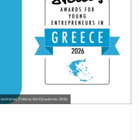
ατικότητας Στέλιος Χατζηιωάννου 2026