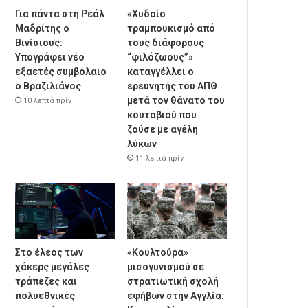
Για πάντα στη Ρεάλ
«Χυδαίο
Μαδρίτης ο
τραμπουκισμό από
Βινίσιους:
τους διάφορους
Υπογράφει νέο
“φιλόζωους”»
εξαετές συμβόλαιο
καταγγέλλει ο
ο Βραζιλιάνος
ερευνητής του ΑΠΘ
μετά τον θάνατο του
10 λεπτά πρίν
κουταβιού που
ζούσε με αγέλη
λύκων
11 λεπτά πρίν
Στο έλεος των
«Κουλτούρα»
χάκερς μεγάλες
μισογυνισμού σε
τράπεζες και
στρατιωτική σχολή
πολυεθνικές
εφήβων στην Αγγλία: