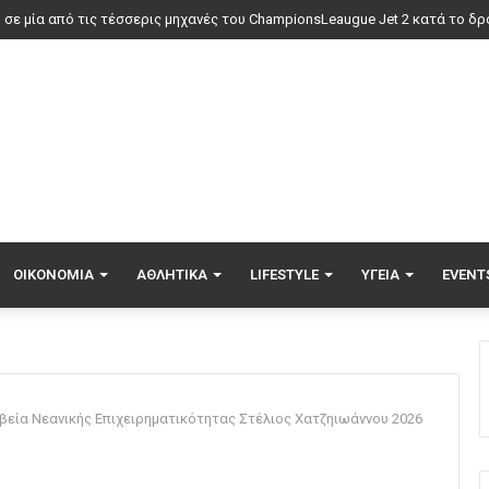
άντα στη Ρεάλ Μαδρίτης ο Βινίσιους: Υπογράφει νέο εξαετές συμβόλαιο ο 
ΟΙΚΟΝΟΜΊΑ
ΑΘΛΗΤΙΚΆ
LIFESTYLE
ΥΓΕΊΑ
EVENT
βεία Νεανικής Επιχειρηματικότητας Στέλιος Χατζηιωάννου 2026