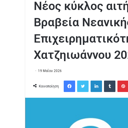
Νέος κύκλος αιτ
Βραβεία Νεανική
Επιχειρηματικότ
Χατζηιωάννου 20
19 Μαΐου 2026
Facebook
Twitter
LinkedIn
Tumblr
Κοινοποίηση