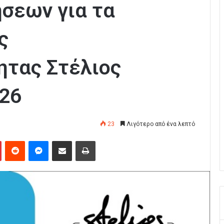
ήσεων για τα
ς
ητας Στέλιος
26
23
Λιγότερο από ένα λεπτό
Pinterest
Reddit
Messenger
Κοινοποίηση μέσω Email
Εκτύπωση