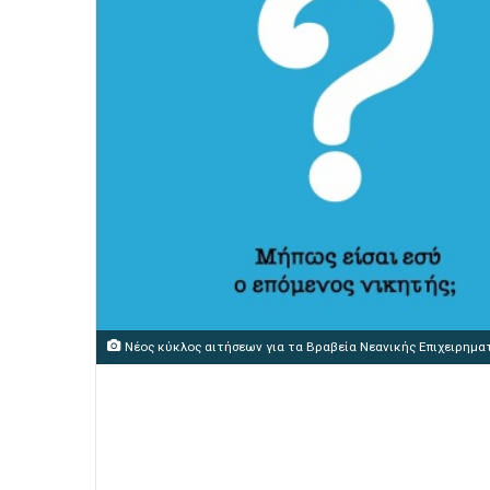
Νέος κύκλος αιτήσεων για τα Βραβεία Νεανικής Επιχειρημ