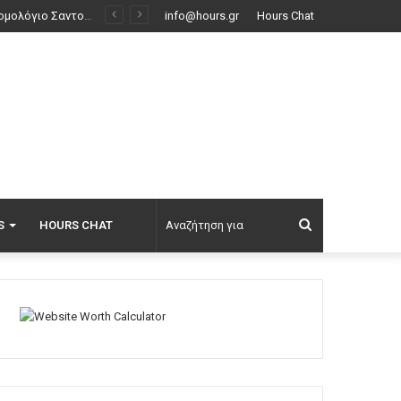
Βραζιλιάνος
info@hours.gr
Hours Chat
Αναζήτηση
S
HOURS CHAT
για