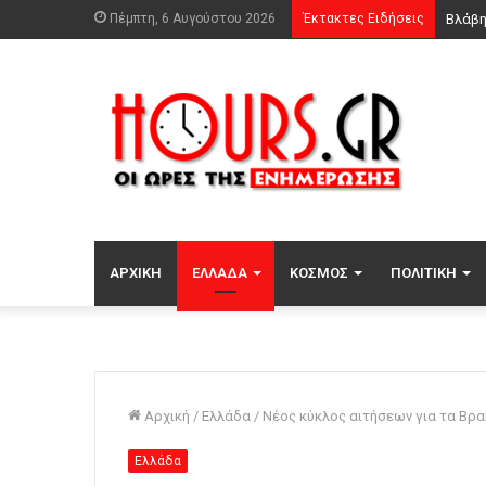
Πέμπτη, 6 Αυγούστου 2026
Έκτακτες Ειδήσεις
Για π
ΑΡΧΙΚΉ
ΕΛΛΆΔΑ
ΚΌΣΜΟΣ
ΠΟΛΙΤΙΚΉ
Αρχική
/
Ελλάδα
/
Νέος κύκλος αιτήσεων για τα Βρα
Ελλάδα