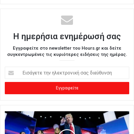
Η ημερήσια ενημέρωσή σας
Εγγραφείτε στο newsletter του Hours.gr και δείτε
συγκεντρωμένες τις κυριότερες ειδήσεις της ημέρας.
Ε
ι
σ
ά
γ
ε
τ
ε
τ
η
ν