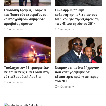
Σαουδική Αραβία, Τουρκία
Συνελήφθη πρώην
και Πακιστάν ετοιμάζονται
κυβερνήτης πολιτείας του
να υπογράψουν συμφωνία
Μεξικού για την εξαφάνιση
αμοιβαίας άμυνας
των 43 φοιτητών το 2014
3 ώρες πρίν
3 ώρες πρίν
Τουλάχιστον 11 τραυματίες
Νεκρός σε πισίνα 24χρονος
σε επιθέσεις των Χούθι στη
που κατηγορήθηκε ότι
νότια Σαουδική Αραβία
εξαπάτησε πρώην αστέρες
του NFL
4 ώρες πρίν
4 ώρες πρίν