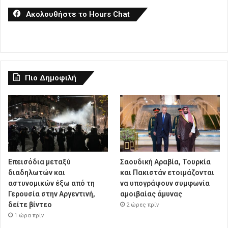
Ακολουθήστε το Hours Chat
Πιο Δημοφιλή
Επεισόδια μεταξύ
Σαουδική Αραβία, Τουρκία
διαδηλωτών και
και Πακιστάν ετοιμάζονται
αστυνομικών έξω από τη
να υπογράψουν συμφωνία
Γερουσία στην Αργεντινή,
αμοιβαίας άμυνας
δείτε βίντεο
2 ώρες πρίν
1 ώρα πρίν