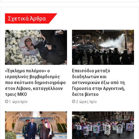
σ
η
Σχετικά Άρθρα
«Έγκλημα πολέμου» ο
Επεισόδια μεταξύ
ισραηλινός βομβαρδισμός
διαδηλωτών και
που σκότωσε δημοσιογράφο
αστυνομικών έξω από τη
στον Λίβανο, καταγγέλλουν
Γερουσία στην Αργεντινή,
τρεις ΜΚΟ
δείτε βίντεο
1 ώρα πρίν
2 ώρες πρίν