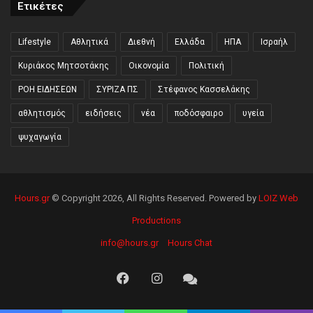
Ετικέτες
Lifestyle
Αθλητικά
Διεθνή
Ελλάδα
ΗΠΑ
Ισραήλ
Κυριάκος Μητσοτάκης
Οικονομία
Πολιτική
ΡΟΗ ΕΙΔΗΣΕΩΝ
ΣΥΡΙΖΑ ΠΣ
Στέφανος Κασσελάκης
αθλητισμός
ειδήσεις
νέα
ποδόσφαιρο
υγεία
ψυχαγωγία
Hours.gr
© Copyright 2026, All Rights Reserved. Powered by
LOIZ Web
Productions
info@hours.gr
Hours Chat
Facebook
Instagram
Hours
Chat