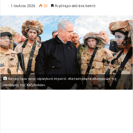
1 Ιουλίου 2026
20
Λιγότερο από ένα λεπτό
Νετανιάχου προς ισραηλινό στρατό: «Καταστρέψτε ολοσχερώς τις
υποδομές της Χεζμπολάx»