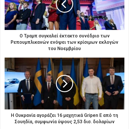
η
λ
ε
κ
τ
ρ
Ο Τραμπ συγκαλεί έκτακτο συνέδριο των
ο
Ρεπουμπλικανών ενόψει των κρίσιμων εκλογών
ν
του Νοεμβρίου
ι
κ
ή
σ
α
ς
δ
ι
ε
ύ
θ
Η Ουκρανία αγοράζει 16 μαχητικά Gripen E από τη
υ
Σουηδία, συμφωνία ύψους 2,53 δισ. δολαρίων
ν