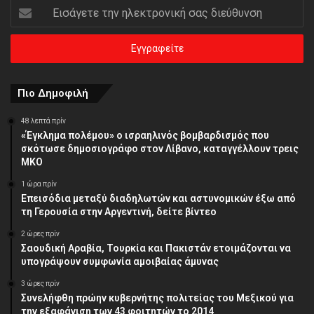
Εισάγετε
την
ηλεκτρονική
σας
διεύθυνση
Πιο Δημοφιλή
48 λεπτά πρίν
«Έγκλημα πολέμου» ο ισραηλινός βομβαρδισμός που
σκότωσε δημοσιογράφο στον Λίβανο, καταγγέλλουν τρεις
ΜΚΟ
1 ώρα πρίν
Επεισόδια μεταξύ διαδηλωτών και αστυνομικών έξω από
τη Γερουσία στην Αργεντινή, δείτε βίντεο
2 ώρες πρίν
Σαουδική Αραβία, Τουρκία και Πακιστάν ετοιμάζονται να
υπογράψουν συμφωνία αμοιβαίας άμυνας
3 ώρες πρίν
Συνελήφθη πρώην κυβερνήτης πολιτείας του Μεξικού για
την εξαφάνιση των 43 φοιτητών το 2014