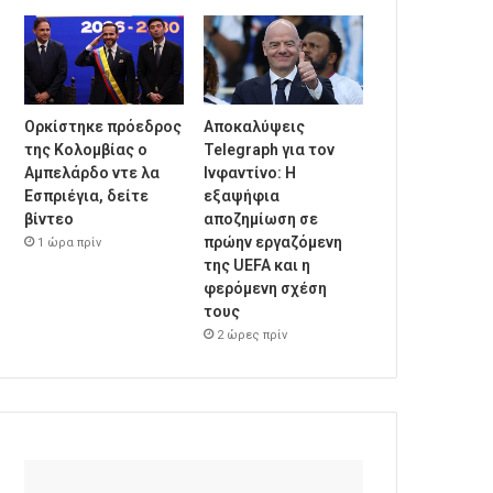
Ορκίστηκε πρόεδρος
Αποκαλύψεις
της Κολομβίας ο
Telegraph για τον
Αμπελάρδο ντε λα
Ινφαντίνο: Η
Εσπριέγια, δείτε
εξαψήφια
βίντεο
αποζημίωση σε
πρώην εργαζόμενη
1 ώρα πρίν
της UEFA και η
φερόμενη σχέση
τους
2 ώρες πρίν