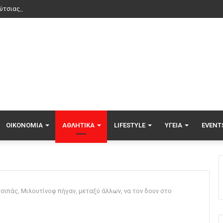
ύτσιας πέτυχε το πρώτο γκολ της φετινής Primeira Liga, δείτε το γκολ
ΟΙΚΟΝΟΜΊΑ
ΑΘΛΗΤΙΚΆ
LIFESTYLE
ΥΓΕΊΑ
EVENT
σιπάς, Μιλουτίνοφ πήγαν, μεταξύ άλλων, να τον δουν στο