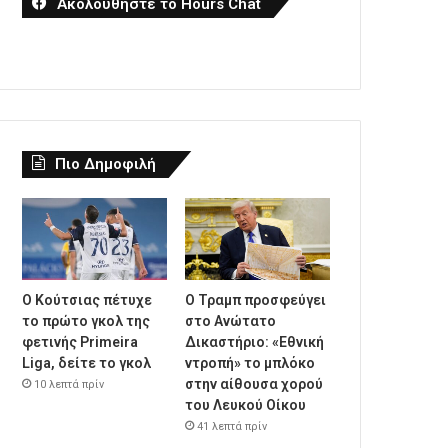
Ακολουθήστε το Hours Chat
Πιο Δημοφιλή
Ο Κούτσιας πέτυχε
Ο Τραμπ προσφεύγει
το πρώτο γκολ της
στο Ανώτατο
φετινής Primeira
Δικαστήριο: «Εθνική
Liga, δείτε το γκολ
ντροπή» το μπλόκο
στην αίθουσα χορού
10 λεπτά πρίν
του Λευκού Οίκου
41 λεπτά πρίν