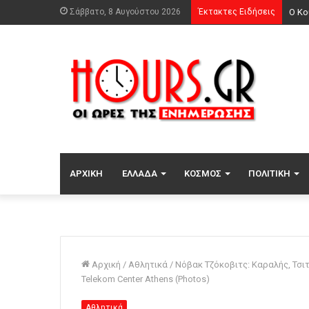
Σάββατο, 8 Αυγούστου 2026
Έκτακτες Ειδήσεις
Ο Κο
ΑΡΧΙΚΉ
ΕΛΛΆΔΑ
ΚΌΣΜΟΣ
ΠΟΛΙΤΙΚΉ
Αρχική
/
Αθλητικά
/
Νόβακ Τζόκοβιτς: Καραλής, Τσιτ
Telekom Center Athens (Photos)
Αθλητικά