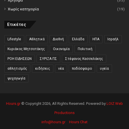
Χρήσιμα
(35)
Χωρίς κατηγορία
(19)
Ετικέτες
Lifestyle
Αθλητικά
Διεθνή
Ελλάδα
ΗΠΑ
Ισραήλ
Κυριάκος Μητσοτάκης
Οικονομία
Πολιτική
ΡΟΗ ΕΙΔΗΣΕΩΝ
ΣΥΡΙΖΑ ΠΣ
Στέφανος Κασσελάκης
αθλητισμός
ειδήσεις
νέα
ποδόσφαιρο
υγεία
ψυχαγωγία
Hours.gr
© Copyright 2026, All Rights Reserved. Powered by
LOIZ Web
Productions
info@hours.gr
Hours Chat