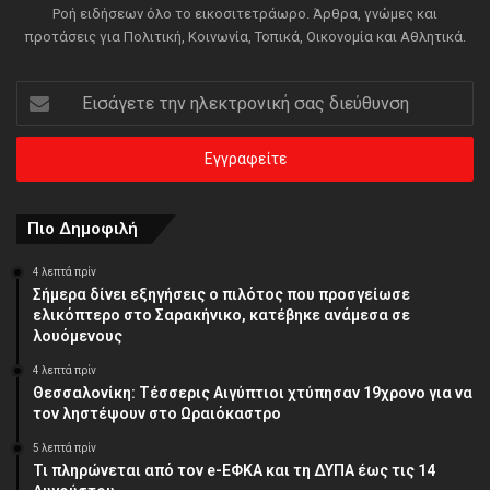
Ροή ειδήσεων όλο το εικοσιτετράωρο. Άρθρα, γνώμες και
προτάσεις για Πολιτική, Κοινωνία, Τοπικά, Οικονομία και Αθλητικά.
Εισάγετε
την
ηλεκτρονική
σας
διεύθυνση
Πιο Δημοφιλή
4 λεπτά πρίν
Σήμερα δίνει εξηγήσεις ο πιλότος που προσγείωσε
ελικόπτερο στο Σαρακήνικο, κατέβηκε ανάμεσα σε
λουόμενους
4 λεπτά πρίν
Θεσσαλονίκη: Τέσσερις Αιγύπτιοι χτύπησαν 19χρονο για να
τον ληστέψουν στο Ωραιόκαστρο
5 λεπτά πρίν
Τι πληρώνεται από τον e-ΕΦΚΑ και τη ΔΥΠΑ έως τις 14