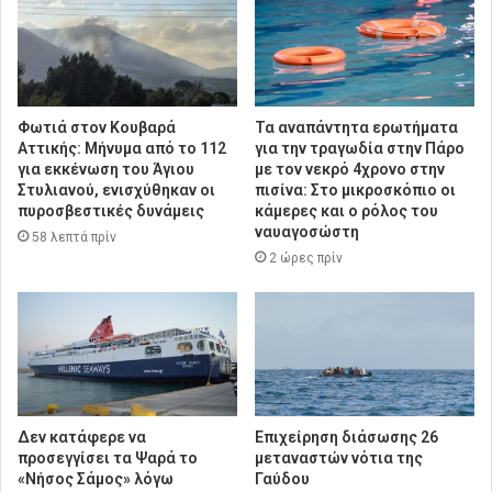
Φωτιά στον Κουβαρά
Τα αναπάντητα ερωτήματα
Αττικής: Μήνυμα από το 112
για την τραγωδία στην Πάρο
για εκκένωση του Άγιου
με τον νεκρό 4χρονο στην
Στυλιανού, ενισχύθηκαν οι
πισίνα: Στο μικροσκόπιο οι
πυροσβεστικές δυνάμεις
κάμερες και ο ρόλος του
ναυαγοσώστη
58 λεπτά πρίν
2 ώρες πρίν
Δεν κατάφερε να
Επιχείρηση διάσωσης 26
προσεγγίσει τα Ψαρά το
μεταναστών νότια της
«Νήσος Σάμος» λόγω
Γαύδου