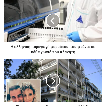
ε
τ
η
ν
η
λ
ε
κ
τ
ρ
Η ελληνική παραγωγή φαρμάκου που φτάνει σε
ο
κάθε γωνιά του πλανήτη
ν
ι
κ
ή
σ
α
ς
δ
ι
ε
ύ