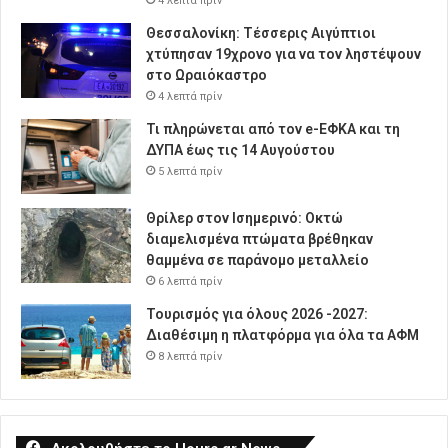
4 λεπτά πρίν
Θεσσαλονίκη: Τέσσερις Αιγύπτιοι
χτύπησαν 19χρονο για να τον ληστέψουν
στο Ωραιόκαστρο
4 λεπτά πρίν
Τι πληρώνεται από τον e-ΕΦΚΑ και τη
ΔΥΠΑ έως τις 14 Αυγούστου
5 λεπτά πρίν
Θρίλερ στον Ισημερινό: Οκτώ
διαμελισμένα πτώματα βρέθηκαν
θαμμένα σε παράνομο μεταλλείο
6 λεπτά πρίν
Τουρισμός για όλους 2026 -2027:
Διαθέσιμη η πλατφόρμα για όλα τα ΑΦΜ
8 λεπτά πρίν