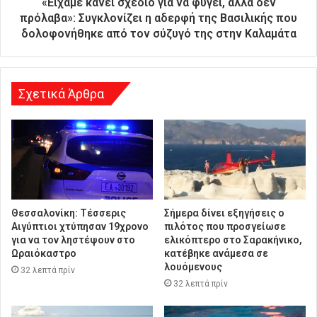
«Είχαμε κάνει σχέδιο για να φύγει, αλλά δεν
θ
πρόλαβα»: Συγκλονίζει η αδερφή της Βασιλικής που
υ
δολοφονήθηκε από τον σύζυγό της στην Καλαμάτα
ν
σ
η
Σχετικά Άρθρα
Θεσσαλονίκη: Τέσσερις
Σήμερα δίνει εξηγήσεις ο
Αιγύπτιοι χτύπησαν 19χρονο
πιλότος που προσγείωσε
για να τον ληστέψουν στο
ελικόπτερο στο Σαρακήνικο,
Ωραιόκαστρο
κατέβηκε ανάμεσα σε
λουόμενους
32 λεπτά πρίν
32 λεπτά πρίν