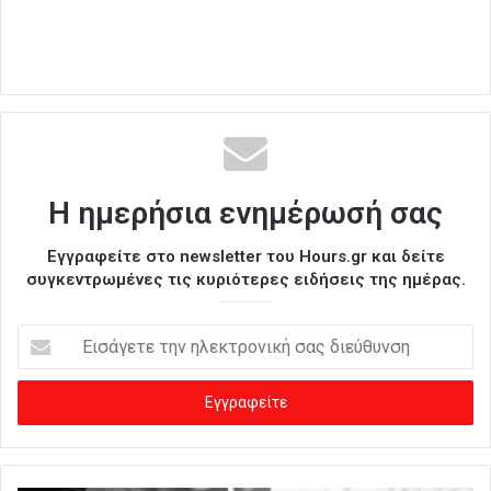
Η ημερήσια ενημέρωσή σας
Εγγραφείτε στο newsletter του Hours.gr και δείτε
συγκεντρωμένες τις κυριότερες ειδήσεις της ημέρας.
Ε
ι
σ
ά
γ
ε
τ