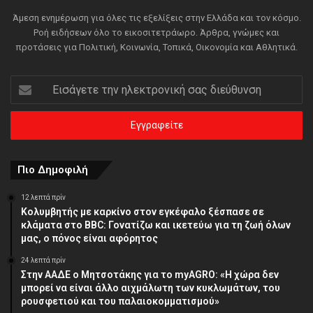
Άμεση ενημέρωση για όλες τις εξελίξεις στην Ελλάδα και τον κόσμο.
Ροή ειδήσεων όλο το εικοσιτετράωρο. Άρθρα, γνώμες και
προτάσεις για Πολιτική, Κοινωνία, Τοπικά, Οικονομία και Αθλητικά.
Εισάγετε
την
ηλεκτρονική
σας
διεύθυνση
Πιο Δημοφιλή
12 λεπτά πρίν
Κολυμβητής με καρκίνο στον εγκέφαλο ξέσπασε σε
κλάματα στο BBC: Γονατίζω και ικετεύω για τη ζωή όλων
μας, ο πόνος είναι αφόρητος
24 λεπτά πρίν
Στην ΑΑΔΕ ο Μητσοτάκης για το myAGRO: «Η χώρα δεν
μπορεί να είναι άλλο αιχμάλωτη των κυκλωμάτων, του
ρουσφετιού και του παλαιοκομματισμού»