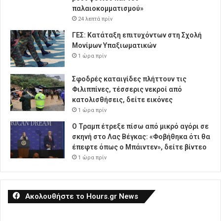
παλαιοκομματισμού»
24 λεπτά πρίν
ΓΕΣ: Κατάταξη επιτυχόντων στη Σχολή
Μονίμων Υπαξιωματικών
1 ώρα πρίν
Σφοδρές καταιγίδες πλήττουν τις
Φιλιππίνες, τέσσερις νεκροί από
κατολισθήσεις, δείτε εικόνες
1 ώρα πρίν
Ο Τραμπ έτρεξε πίσω από μικρό αγόρι σε
σκηνή στο Λας Βέγκας: «Φοβήθηκα ότι θα
έπεφτε όπως ο Μπάιντεν», δείτε βίντεο
1 ώρα πρίν
Ακολουθήστε το Hours.gr News