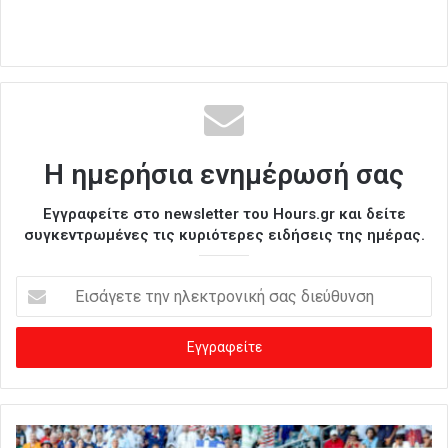
Η ημερήσια ενημέρωσή σας
Εγγραφείτε στο newsletter του Hours.gr και δείτε
συγκεντρωμένες τις κυριότερες ειδήσεις της ημέρας.
Ε
ι
σ
ά
γ
ε
τ
ε