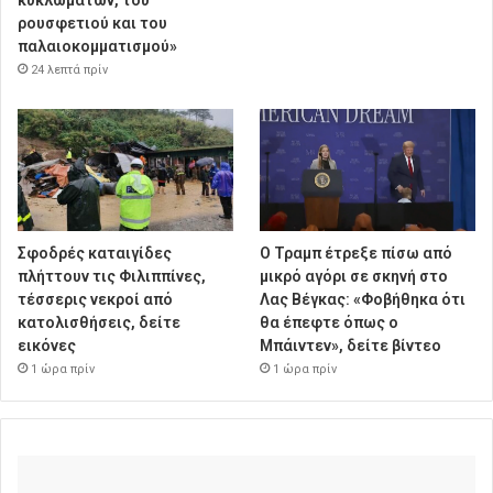
κυκλωμάτων, του
ρουσφετιού και του
παλαιοκομματισμού»
24 λεπτά πρίν
Σφοδρές καταιγίδες
Ο Τραμπ έτρεξε πίσω από
πλήττουν τις Φιλιππίνες,
μικρό αγόρι σε σκηνή στο
τέσσερις νεκροί από
Λας Βέγκας: «Φοβήθηκα ότι
κατολισθήσεις, δείτε
θα έπεφτε όπως ο
εικόνες
Μπάιντεν», δείτε βίντεο
1 ώρα πρίν
1 ώρα πρίν