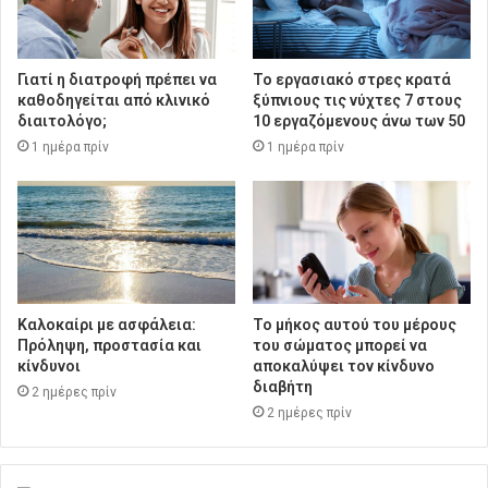
Γιατί η διατροφή πρέπει να
Το εργασιακό στρες κρατά
καθοδηγείται από κλινικό
ξύπνιους τις νύχτες 7 στους
διαιτολόγο;
10 εργαζόμενους άνω των 50
1 ημέρα πρίν
1 ημέρα πρίν
Καλοκαίρι με ασφάλεια:
Το μήκος αυτού του μέρους
Πρόληψη, προστασία και
του σώματος μπορεί να
κίνδυνοι
αποκαλύψει τον κίνδυνο
διαβήτη
2 ημέρες πρίν
2 ημέρες πρίν