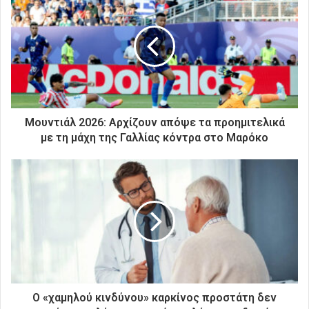
τ
η
ν
η
λ
ε
κ
τ
ρ
Μουντιάλ 2026: Αρχίζουν απόψε τα προημιτελικά
ο
με τη μάχη της Γαλλίας κόντρα στο Μαρόκο
ν
ι
κ
ή
σ
α
ς
δ
ι
ε
ύ
Ο «χαμηλού κινδύνου» καρκίνος προστάτη δεν
θ