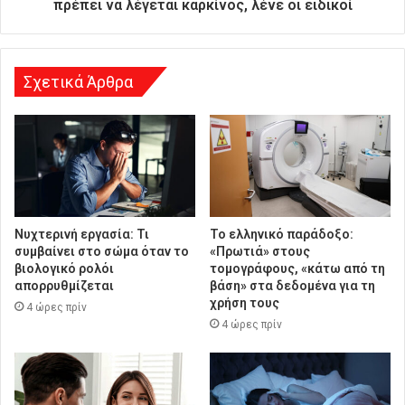
πρέπει να λέγεται καρκίνος, λένε οι ειδικοί
υ
ν
σ
η
Σχετικά Άρθρα
Νυχτερινή εργασία: Τι
Το ελληνικό παράδοξο:
συμβαίνει στο σώμα όταν το
«Πρωτιά» στους
βιολογικό ρολόι
τομογράφους, «κάτω από τη
απορρυθμίζεται
βάση» στα δεδομένα για τη
χρήση τους
4 ώρες πρίν
4 ώρες πρίν