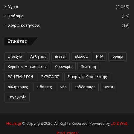
Υγεία
(2.055)
Χρήσιμα
(35)
Χωρίς κατηγορία
(19)
Ετικέτες
Lifestyle
Αθλητικά
Διεθνή
Ελλάδα
ΗΠΑ
Ισραήλ
Κυριάκος Μητσοτάκης
Οικονομία
Πολιτική
ΡΟΗ ΕΙΔΗΣΕΩΝ
ΣΥΡΙΖΑ ΠΣ
Στέφανος Κασσελάκης
αθλητισμός
ειδήσεις
νέα
ποδόσφαιρο
υγεία
ψυχαγωγία
Hours.gr
© Copyright 2026, All Rights Reserved. Powered by
LOIZ Web
Productions