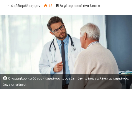
4 εβδομάδες πρίν
18
Λιγότερο από ένα λεπτό
Ο «χαμηλού κινδύνου» καρκίνος προστάτη δεν πρέπει να λέγεται καρκίνος,
λένε οι ειδικοί