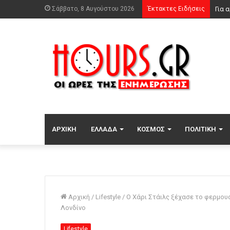
Σάββατο, 8 Αυγούστου 2026
Έκτακτες Ειδήσεις
Υπό 
ΑΡΧΙΚΉ
ΕΛΛΆΔΑ
ΚΌΣΜΟΣ
ΠΟΛΙΤΙΚΉ
Αρχική
/
Lifestyle
/
Ο Χάρι Στάιλς ξέχασε το φερμουά
Λονδίνο
Lifestyle