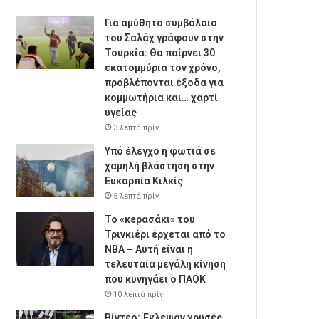
Για αμύθητο συμβόλαιο
του Σαλάχ γράφουν στην
Τουρκία: Θα παίρνει 30
εκατομμύρια τον χρόνο,
προβλέπονται έξοδα για
κομμωτήρια και… χαρτί
υγείας
3 λεπτά πρίν
Υπό έλεγχο η φωτιά σε
χαμηλή βλάστηση στην
Ευκαρπία Κιλκίς
5 λεπτά πρίν
Το «κερασάκι» του
Τρινκιέρι έρχεται από το
NBA – Αυτή είναι η
τελευταία μεγάλη κίνηση
που κυνηγάει ο ΠΑΟΚ
10 λεπτά πρίν
Βίντεο: Έκλεψαν χρυσές