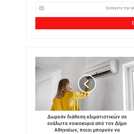
Ε
ι
σ
ά
γ
ε
τ
ε
τ
η
ν
η
λ
ε
κ
τ
ρ
ο
Δωρεάν διάθεση κλιματιστικών σε
ν
ευάλωτα νοικοκυριά από τον Δήμο
ι
Αθηναίων, ποιοι μπορούν να
κ