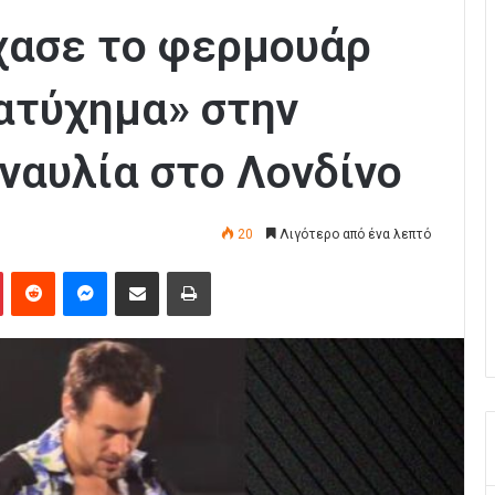
έχασε το φερμουάρ
«ατύχημα» στην
ναυλία στο Λονδίνο
20
Λιγότερο από ένα λεπτό
Pinterest
Reddit
Messenger
Κοινοποίηση μέσω Email
Εκτύπωση