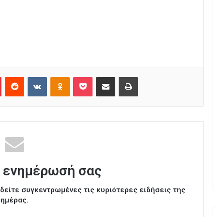
Pinterest
Reddit
VKontakte
Odnoklassniki
Pocket
Κοινοποίηση μέσω Email
Εκτύπωση
 ενημέρωσή σας
ι δείτε συγκεντρωμένες τις κυριότερες ειδήσεις της
ημέρας.