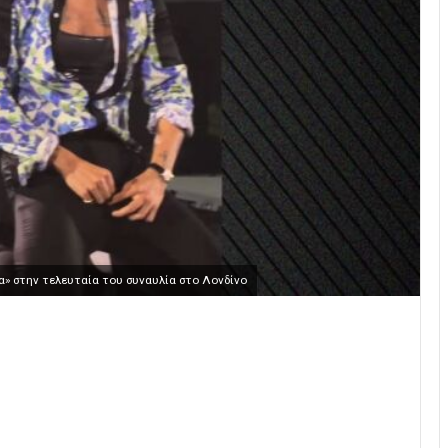
α» στην τελευταία του συναυλία στο Λονδίνο