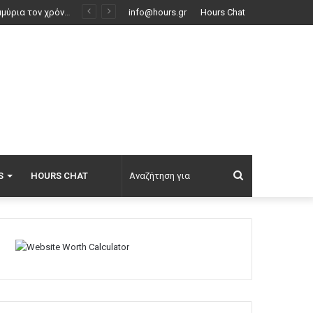
info@hours.gr
Hours Chat
Αναζήτηση
S
HOURS CHAT
για