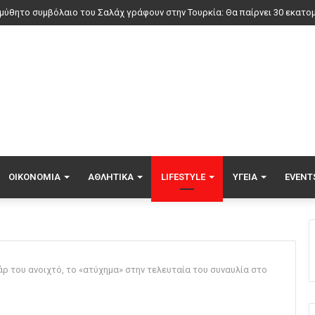
έλεγχο η φωτιά σε χαμηλή βλάστηση στην Ευκαρπία Κιλκίς
ΟΙΚΟΝΟΜΊΑ
ΑΘΛΗΤΙΚΆ
LIFESTYLE
ΥΓΕΊΑ
EVENT
ρ του ανοιχτό, το «ατύχημα» στην τελευταία του συναυλία στο