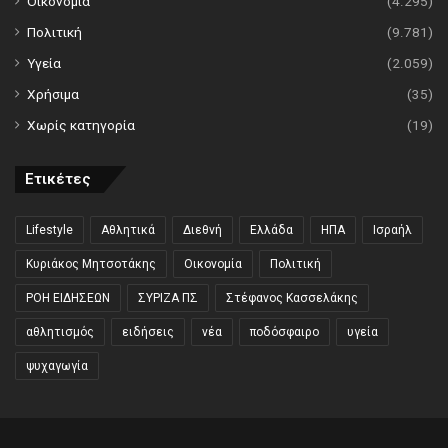
Οικονομία
(4.295)
Πολιτική
(9.781)
Υγεία
(2.059)
Χρήσιμα
(35)
Χωρίς κατηγορία
(19)
Ετικέτες
Lifestyle
Αθλητικά
Διεθνή
Ελλάδα
ΗΠΑ
Ισραήλ
Κυριάκος Μητσοτάκης
Οικονομία
Πολιτική
ΡΟΗ ΕΙΔΗΣΕΩΝ
ΣΥΡΙΖΑ ΠΣ
Στέφανος Κασσελάκης
αθλητισμός
ειδήσεις
νέα
ποδόσφαιρο
υγεία
ψυχαγωγία