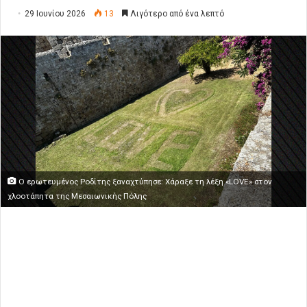
29 Ιουνίου 2026
13
Λιγότερο από ένα λεπτό
Ο ερωτευμένος Ροδίτης ξαναχτύπησε: Χάραξε τη λέξη «LOVE» στον
χλοοτάπητα της Μεσαιωνικής Πόλης