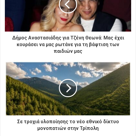
η
λ
ε
κ
τ
ρ
Δήμος Αναστασιάδης για Τζένη Θεωνά: Μας έχει
ο
κουράσει να μας ρωτάνε για τη βάφτιση των
ν
παιδιών μας
ι
κ
ή
σ
α
ς
δ
ι
ε
ύ
θ
Σε τροχιά υλοποίησης το νέο εθνικό δίκτυο
υ
μονοπατιών στην Τρίπολη
ν