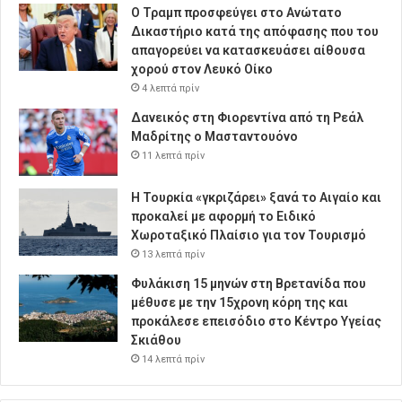
Ο Τραμπ προσφεύγει στο Ανώτατο
Δικαστήριο κατά της απόφασης που του
απαγορεύει να κατασκευάσει αίθουσα
χορού στον Λευκό Οίκο
4 λεπτά πρίν
Δανεικός στη Φιορεντίνα από τη Ρεάλ
Μαδρίτης ο Μασταντουόνο
11 λεπτά πρίν
Η Τουρκία «γκριζάρει» ξανά το Αιγαίο και
προκαλεί με αφορμή το Ειδικό
Χωροταξικό Πλαίσιο για τον Τουρισμό
13 λεπτά πρίν
Φυλάκιση 15 μηνών στη Βρετανίδα που
μέθυσε με την 15χρονη κόρη της και
προκάλεσε επεισόδιο στο Κέντρο Υγείας
Σκιάθου
14 λεπτά πρίν