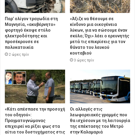
Παρ’ ολίγον τραγωδία στη
«Άξιζε να θέσουμε σε
Μαγνησία, «ακυβέρνητο»
κίνδυνο μια οικογένεια
φορτηγό έκοψε στύλο
λύκων, για να σώσουμε έναν
ηλεκτροδότησης και
σκύλο; Όχι» λέει ο ερευνητής
προσέκρουσε σε
μετά τις επικρίσεις για τον
πολυκατοικία
θάνατο του λευκού
κουταβιού
2 ώρες πρίν
3 ώρες πρίν
«Κάτι απέσπασε την προσοχή
Οι αλλαγές στις
του οδηγού»:
λεωφορειακές γραμμές που
Πραγματογνώμονας
θα ισχύσουν με τη λειτουργία
επιχειρεί να ρίξει φως στα
της επέκτασης του Μετρό
αίτια του δυστυχήματος στις
στην Καλαμαριά