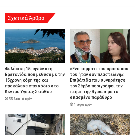
σ
η
Σχετικά Άρθρα
Φυλάκιση 15 μηνών στη
«Ένα κομμάτι του προσώπου
Βρετανίδα που μέθυσε με την
του ήταν σαν πλαστελίνη»:
15χρονη κόρη της και
Επιβάτιδα που συγκράτησε
προκάλεσε επεισόδιο στο
τον Σέρβο περιγράφει την
Κέντρο Υγείας Σκιάθου
πτήση της Ryanair με το
σπασμένο παράθυρο
55 λεπτά πρίν
1 ώρα πρίν