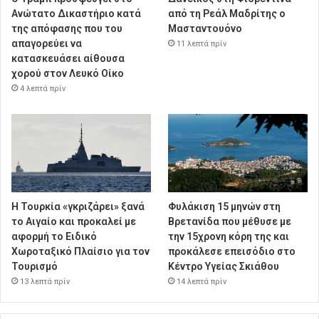
Ανώτατο Δικαστήριο κατά
από τη Ρεάλ Μαδρίτης ο
της απόφασης που του
Μασταντουόνο
απαγορεύει να
11 λεπτά πρίν
κατασκευάσει αίθουσα
χορού στον Λευκό Οίκο
4 λεπτά πρίν
Η Τουρκία «γκριζάρει» ξανά
Φυλάκιση 15 μηνών στη
το Αιγαίο και προκαλεί με
Βρετανίδα που μέθυσε με
αφορμή το Ειδικό
την 15χρονη κόρη της και
Χωροταξικό Πλαίσιο για τον
προκάλεσε επεισόδιο στο
Τουρισμό
Κέντρο Υγείας Σκιάθου
13 λεπτά πρίν
14 λεπτά πρίν