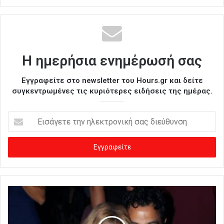
Η ημερήσια ενημέρωσή σας
Εγγραφείτε στο newsletter του Hours.gr και δείτε
συγκεντρωμένες τις κυριότερες ειδήσεις της ημέρας.
Ε
ι
σ
ά
γ
ε
τ
ε
τ
η
ν