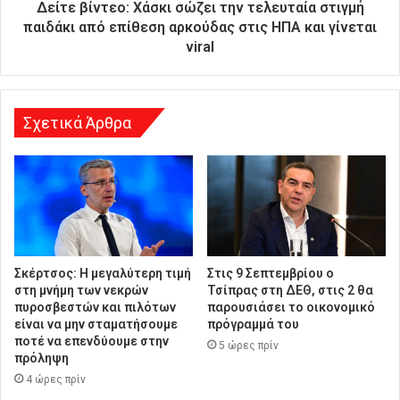
ύ
Δείτε βίντεο: Χάσκι σώζει την τελευταία στιγμή
θ
παιδάκι από επίθεση αρκούδας στις ΗΠΑ και γίνεται
υ
viral
ν
σ
η
Σχετικά Άρθρα
Σκέρτσος: Η μεγαλύτερη τιμή
Στις 9 Σεπτεμβρίου ο
στη μνήμη των νεκρών
Τσίπρας στη ΔΕΘ, στις 2 θα
πυροσβεστών και πιλότων
παρουσιάσει το οικονομικό
είναι να μην σταματήσουμε
πρόγραμμά του
ποτέ να επενδύουμε στην
5 ώρες πρίν
πρόληψη
4 ώρες πρίν