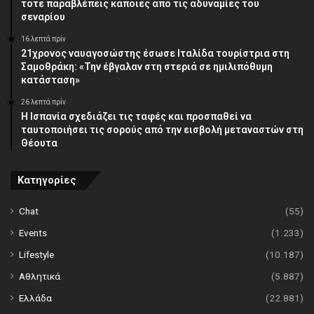
τότε παραβλέπεις κάποιες από τις αδυναμίες του
σεναρίου
16 λεπτά πρίν
21χρονος ναυαγοσώστης έσωσε Ιταλίδα τουρίστρια στη
Σαμοθράκη: «Την έβγαλαν στη στεριά σε ημιλιπόθυμη
κατάσταση»
26 λεπτά πρίν
Η Ισπανία σχεδιάζει τις ταφές και προσπαθεί να
ταυτοποιήσει τις σορούς από την εισβολή μεταναστών στη
Θέουτα
Κατηγορίες
Chat
(55)
Events
(1.233)
Lifestyle
(10.187)
Αθλητικά
(5.887)
Ελλάδα
(22.881)