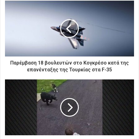
ε
τ
η
ν
η
λ
ε
κ
τ
ρ
Παρέμβαση 18 βουλευτών στο Κογκρέσο κατά της
ο
επανένταξης της Τουρκίας στα F-35
ν
ι
κ
ή
σ
α
ς
δ
ι
ε