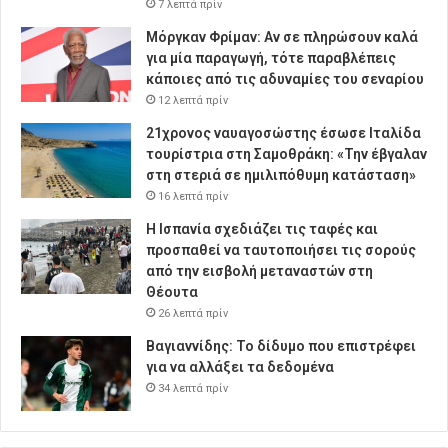
7 λεπτά πρίν
Μόργκαν Φρίμαν: Αν σε πληρώσουν καλά
για μία παραγωγή, τότε παραβλέπεις
κάποιες από τις αδυναμίες του σεναρίου
12 λεπτά πρίν
21χρονος ναυαγοσώστης έσωσε Ιταλίδα
τουρίστρια στη Σαμοθράκη: «Την έβγαλαν
στη στεριά σε ημιλιπόθυμη κατάσταση»
16 λεπτά πρίν
Η Ισπανία σχεδιάζει τις ταφές και
προσπαθεί να ταυτοποιήσει τις σορούς
από την εισβολή μεταναστών στη
Θέουτα
26 λεπτά πρίν
Βαγιαννίδης: Το δίδυμο που επιστρέφει
για να αλλάξει τα δεδομένα
34 λεπτά πρίν