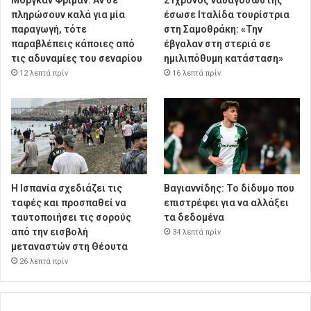
πληρώσουν καλά για μία
έσωσε Ιταλίδα τουρίστρια
παραγωγή, τότε
στη Σαμοθράκη: «Την
παραβλέπεις κάποιες από
έβγαλαν στη στεριά σε
τις αδυναμίες του σεναρίου
ημιλιπόθυμη κατάσταση»
12 λεπτά πρίν
16 λεπτά πρίν
Η Ισπανία σχεδιάζει τις
Βαγιαννίδης: Το δίδυμο που
ταφές και προσπαθεί να
επιστρέφει για να αλλάξει
ταυτοποιήσει τις σορούς
τα δεδομένα
από την εισβολή
34 λεπτά πρίν
μεταναστών στη Θέουτα
26 λεπτά πρίν