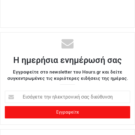
Η ημερήσια ενημέρωσή σας
Εγγραφείτε στο newsletter του Hours.gr και δείτε
συγκεντρωμένες τις κυριότερες ειδήσεις της ημέρας.
Ε
ι
σ
ά
γ
ε
τ