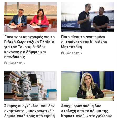
Έπεσαν οι υπογραφές για το
Ποιο είναι το αγαπημένο
Ειδικό Χωροταξικό Πλαίσιο
αυτοκίνητο του Κυριάκου
για τον Τουρισμό: Νέοι
Μητσοτάκη
κανόνες για δόμηση και
6 ώρες πρίν
επενδύσεις
6 ώρες πρίν
Άκυρες οι εγκύκλιοι που δεν
Αποχωρούν ακόμη δύο
αναρτώνται, υποχρεωτική η
στελέχη από το κόμμα της
δημοσίευσή τους από την 1η
Καρυστιανού, καταγγέλλουν