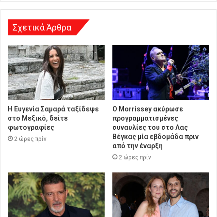
η
Σχετικά Άρθρα
Η Ευγενία Σαμαρά ταξίδεψε
Ο Morrissey ακύρωσε
στο Μεξικό, δείτε
προγραμματισμένες
φωτογραφίες
συναυλίες του στο Λας
Βέγκας μία εβδομάδα πριν
2 ώρες πρίν
από την έναρξη
2 ώρες πρίν