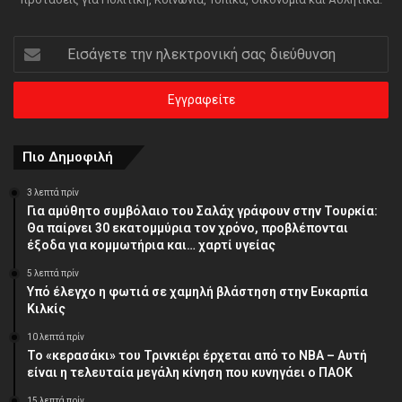
Εισάγετε
την
ηλεκτρονική
σας
διεύθυνση
Πιο Δημοφιλή
3 λεπτά πρίν
Για αμύθητο συμβόλαιο του Σαλάχ γράφουν στην Τουρκία:
Θα παίρνει 30 εκατομμύρια τον χρόνο, προβλέπονται
έξοδα για κομμωτήρια και… χαρτί υγείας
5 λεπτά πρίν
Υπό έλεγχο η φωτιά σε χαμηλή βλάστηση στην Ευκαρπία
Κιλκίς
10 λεπτά πρίν
Το «κερασάκι» του Τρινκιέρι έρχεται από το NBA – Αυτή
είναι η τελευταία μεγάλη κίνηση που κυνηγάει ο ΠΑΟΚ
15 λεπτά πρίν