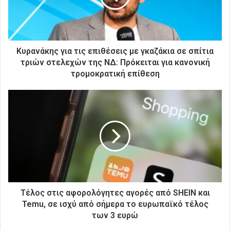
λ
ε
κ
τ
ρ
Κυρανάκης για τις επιθέσεις με γκαζάκια σε σπίτια
ο
τριών στελεχών της ΝΔ: Πρόκειται για κανονική
ν
τρομοκρατική επίθεση
ι
κ
ή
σ
α
ς
δ
ι
ε
ύ
θ
Τέλος στις αφορολόγητες αγορές από SHEIN και
υ
Temu, σε ισχύ από σήμερα το ευρωπαϊκό τέλος
ν
των 3 ευρώ
σ