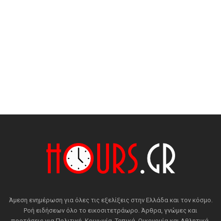
Άμεση ενημέρωση για όλες τις εξελίξεις στην Ελλάδα και τον κόσμο.
Ροή ειδήσεων όλο το εικοσιτετράωρο. Άρθρα, γνώμες και
προτάσεις για Πολιτική, Κοινωνία, Τοπικά, Οικονομία και Αθλητικά.