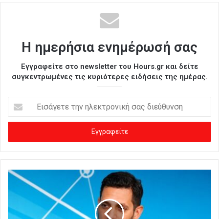
Η ημερήσια ενημέρωσή σας
Εγγραφείτε στο newsletter του Hours.gr και δείτε
συγκεντρωμένες τις κυριότερες ειδήσεις της ημέρας.
Ε
ι
σ
ά
γ
ε
τ
ε
τ
η
ν
η