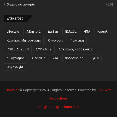
Χωρίς κατηγορία
(20)
Ετικέτες
Lifestyle
Αθλητικά
Διεθνή
Ελλάδα
ΗΠΑ
Ισραήλ
Κυριάκος Μητσοτάκης
Οικονομία
Πολιτική
ΡΟΗ ΕΙΔΗΣΕΩΝ
ΣΥΡΙΖΑ ΠΣ
Στέφανος Κασσελάκης
αθλητισμός
ειδήσεις
νέα
ποδόσφαιρο
υγεία
ψυχαγωγία
Hours.gr
© Copyright 2026, All Rights Reserved. Powered by
LOIZ Web
Productions
info@hours.gr
Hours Chat