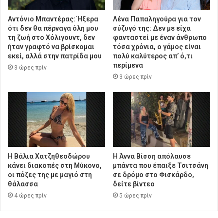
Αντόνιο Μπαντέρας: Ήξερα
Λένα Παπαληγούρα για τον
ότι δεν θα πέρναγα όλη μου
σύζυγό της: Δεν με είχα
τη ζωή στο Χόλιγουντ, δεν
φανταστεί με έναν άνθρωπο
ήταν γραφτό να βρίσκομαι
τόσα χρόνια, ο γάμος είναι
εκεί, αλλά στην πατρίδα μου
πολύ καλύτερος απ’ ό,τι
περίμενα
3 ώρες πρίν
3 ώρες πρίν
Η Βάλια Χατζηθεοδώρου
Η Άννα Βίσση απόλαυσε
κάνει διακοπές στη Μύκονο,
μπάντα που έπαιξε Τσιτσάνη
οι πόζες της με μαγιό στη
σε δρόμο στο Φισκάρδο,
θάλασσα
δείτε βίντεο
4 ώρες πρίν
5 ώρες πρίν