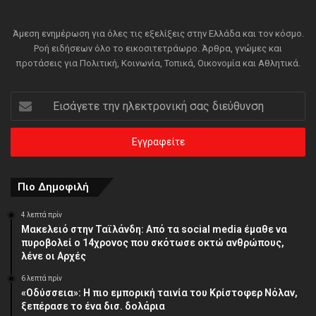
Άμεση ενημέρωση για όλες τις εξελίξεις στην Ελλάδα και τον κόσμο.
Ροή ειδήσεων όλο το εικοσιτετράωρο. Άρθρα, γνώμες και
προτάσεις για Πολιτική, Κοινωνία, Τοπικά, Οικονομία και Αθλητικά.
Εισάγετε
την
ηλεκτρονική
σας
διεύθυνση
Πιο Δημοφιλή
4 λεπτά πρίν
Μακελειό στην Ταϊλάνδη: Από τα social media έμαθε να
πυροβολεί ο 14χρονος που σκότωσε οκτώ ανθρώπους,
λένε οι Αρχές
6 λεπτά πρίν
«Οδύσσεια»: Η πιο εμπορική ταινία του Κρίστοφερ Νόλαν,
ξεπέρασε το ένα δισ. δολάρια