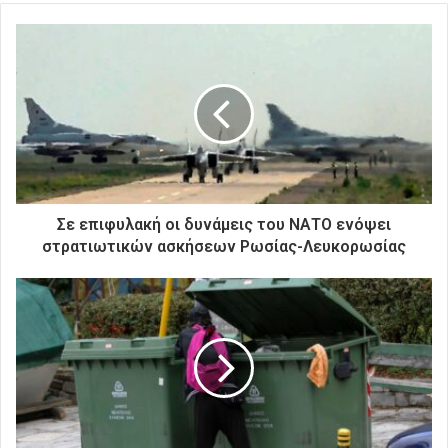
τ
ε
τ
η
ν
η
λ
ε
κ
τ
ρ
Σε επιφυλακή οι δυνάμεις του ΝΑΤΟ ενόψει
ο
στρατιωτικών ασκήσεων Ρωσίας-Λευκορωσίας
ν
ι
κ
ή
σ
α
ς
δ
ι