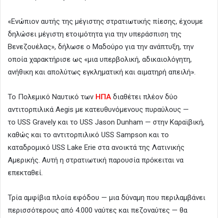
«Ενώπιον αυτής της μέγιστης στρατιωτικής πίεσης, έχουμε
δηλώσει μέγιστη ετοιμότητα για την υπεράσπιση της
Βενεζουέλας», δήλωσε ο Μαδούρο για την ανάπτυξη, την
οποία χαρακτήρισε ως «μια υπερβολική, αδικαιολόγητη,
ανήθικη και απολύτως εγκληματική και αιματηρή απειλή».
Το Πολεμικό Ναυτικό των
ΗΠΑ
διαθέτει πλέον δύο
αντιτορπιλικά Aegis με κατευθυνόμενους πυραύλους —
το USS Gravely και το USS Jason Dunham — στην Καραϊβική,
καθώς και το αντιτορπιλικό USS Sampson και το
καταδρομικό USS Lake Erie στα ανοικτά της Λατινικής
Αμερικής. Αυτή η στρατιωτική παρουσία πρόκειται να
επεκταθεί.
Τρία αμφίβια πλοία εφόδου — μια δύναμη που περιλαμβάνει
περισσότερους από 4.000 ναύτες και πεζοναύτες — θα