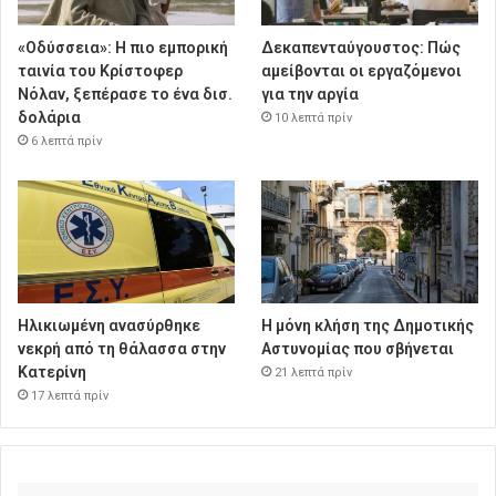
«Οδύσσεια»: Η πιο εμπορική
Δεκαπενταύγουστος: Πώς
ταινία του Κρίστοφερ
αμείβονται οι εργαζόμενοι
Νόλαν, ξεπέρασε το ένα δισ.
για την αργία
δολάρια
10 λεπτά πρίν
6 λεπτά πρίν
Ηλικιωμένη ανασύρθηκε
Η μόνη κλήση της Δημοτικής
νεκρή από τη θάλασσα στην
Αστυνομίας που σβήνεται
Κατερίνη
21 λεπτά πρίν
17 λεπτά πρίν