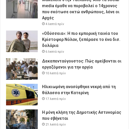
media έμαθε να πυροβολεί ο 14χρονος
που σκότωσε οκτώ ανθρώπους, λένε οι
Αρχές
4 λεπτά πρίν
«Οδύσσεια»: Η πιο εμπορική ταινία του
Κρίστοφερ Νόλαν, ξεπέρασε το ένα δισ.
δολάρια
6 λεπτά πρίν
Δεκαπενταύγουστος: Πώς αμείβονται οι
εργαζόμενοι για την αργία
10 λεπτά πρίν
Ηλικιωμένη ανασύρθηκε νεκρή από τη
θάλασσα στην Κατερίνη
17 λεπτά πρίν
Η μόνη κλήση της Δημοτικής Αστυνομίας
που σβήνεται
21 λεπτά πρίν