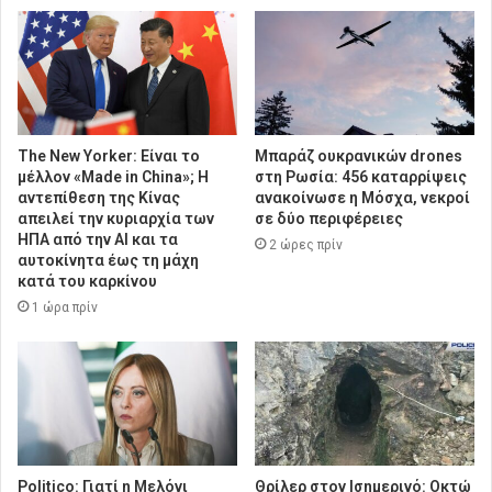
The New Yorker: Είναι το
Μπαράζ ουκρανικών drones
μέλλον «Made in China»; Η
στη Ρωσία: 456 καταρρίψεις
αντεπίθεση της Κίνας
ανακοίνωσε η Μόσχα, νεκροί
απειλεί την κυριαρχία των
σε δύο περιφέρειες
ΗΠΑ από την ΑΙ και τα
2 ώρες πρίν
αυτοκίνητα έως τη μάχη
κατά του καρκίνου
1 ώρα πρίν
Politico: Γιατί η Μελόνι
Θρίλερ στον Ισημερινό: Οκτώ