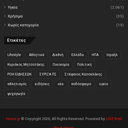
Υγεία
(2.061)
Χρήσιμα
(35)
Χωρίς κατηγορία
(19)
Ετικέτες
Lifestyle
Αθλητικά
Διεθνή
Ελλάδα
ΗΠΑ
Ισραήλ
Κυριάκος Μητσοτάκης
Οικονομία
Πολιτική
ΡΟΗ ΕΙΔΗΣΕΩΝ
ΣΥΡΙΖΑ ΠΣ
Στέφανος Κασσελάκης
αθλητισμός
ειδήσεις
νέα
ποδόσφαιρο
υγεία
ψυχαγωγία
Hours.gr
© Copyright 2026, All Rights Reserved. Powered by
LOIZ Web
Productions