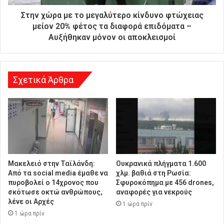
ε
ύ
Στην χώρα με το μεγαλύτερο κίνδυνο φτώχειας
θ
μείον 20% φέτος τα διαφορά επιδόματα –
υ
Aυξήθηκαν μόνον οι αποκλεισμοί
ν
σ
η
Σχετικά Άρθρα
Μακελειό στην Ταϊλάνδη:
Ουκρανικά πλήγματα 1.600
Από τα social media έμαθε να
χλμ. βαθιά στη Ρωσία:
πυροβολεί ο 14χρονος που
Σφυροκόπημα με 456 drones,
σκότωσε οκτώ ανθρώπους,
αναφορές για νεκρούς
λένε οι Αρχές
1 ώρα πρίν
1 ώρα πρίν