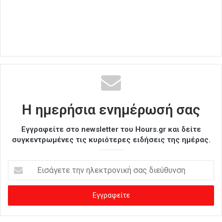
Η ημερήσια ενημέρωσή σας
Εγγραφείτε στο newsletter του Hours.gr και δείτε
συγκεντρωμένες τις κυριότερες ειδήσεις της ημέρας.
Ε
ι
σ
ά
γ
ε