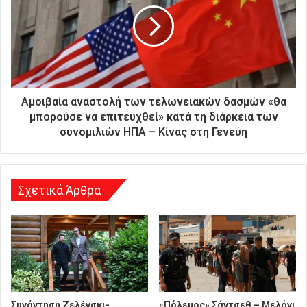
σ
α
ς
δ
ι
ε
ύ
Αμοιβαία αναστολή των τελωνειακών δασμών «θα
θ
μπορούσε να επιτευχθεί» κατά τη διάρκεια των
υ
συνομιλιών HΠΑ – Κίνας στη Γενεύη
ν
σ
η
Σχετικά Άρθρα
Συνάντηση Ζελένσκι-
«Πόλεμος» Σάντσεθ – Μελόνι