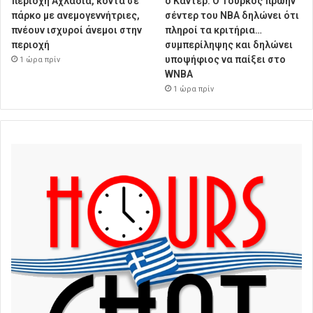
περιοχή Αχλάδια, κοντά σε
ο Καντέρ: Ο Τούρκος πρώην
πάρκο με ανεμογεννήτριες,
σέντερ του NBA δηλώνει ότι
πνέουν ισχυροί άνεμοι στην
πληροί τα κριτήρια…
περιοχή
συμπερίληψης και δηλώνει
υποψήφιος να παίξει στο
1 ώρα πρίν
WNBA
1 ώρα πρίν