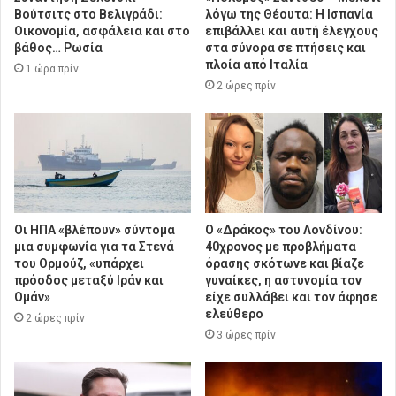
Βούτσιτς στο Βελιγράδι:
λόγω της Θέουτα: Η Ισπανία
Οικονομία, ασφάλεια και στο
επιβάλλει και αυτή έλεγχους
βάθος… Ρωσία
στα σύνορα σε πτήσεις και
πλοία από Ιταλία
1 ώρα πρίν
2 ώρες πρίν
Οι ΗΠΑ «βλέπουν» σύντομα
Ο «Δράκος» του Λονδίνου:
μια συμφωνία για τα Στενά
40χρονος με προβλήματα
του Ορμούζ, «υπάρχει
όρασης σκότωνε και βίαζε
πρόοδος μεταξύ Ιράν και
γυναίκες, η αστυνομία τον
Ομάν»
είχε συλλάβει και τον άφησε
ελεύθερο
2 ώρες πρίν
3 ώρες πρίν