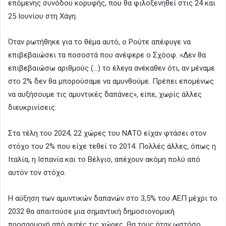
επόμενης συνόδου κορυφής, που θα φιλοξενηθεί στις 24 και
25 Ιουνίου στη Χάγη.
Όταν ρωτήθηκε για το θέμα αυτό, ο Ρούτε απέφυγε να
επιβεβαιώσει τα ποσοστά που ανέφερε ο Σχόοφ. «Δεν θα
επιβεβαιώσω αριθμούς (…) το έλεγα ανέκαθεν ότι, αν μέναμε
στο 2% δεν θα μπορούσαμε να αμυνθούμε. Πρέπει επομένως
να αυξήσουμε τις αμυντικές δαπάνες», είπε, χωρίς άλλες
διευκρινίσεις.
Στα τέλη του 2024, 22 χώρες του ΝΑΤΟ είχαν φτάσει στον
στόχο του 2% που είχε τεθεί το 2014. Πολλές άλλες, όπως η
Ιταλία, η Ισπανία και το Βέλγιο, απέχουν ακόμη πολύ από
αυτόν τον στόχο.
Η αύξηση των αμυντικών δαπανών στο 3,5% του ΑΕΠ μέχρι το
2032 θα απαιτούσε μια σημαντική δημοσιονομική
προσαρμογή από αυτές τις χώρες. Θα τους ήταν ωστόσο