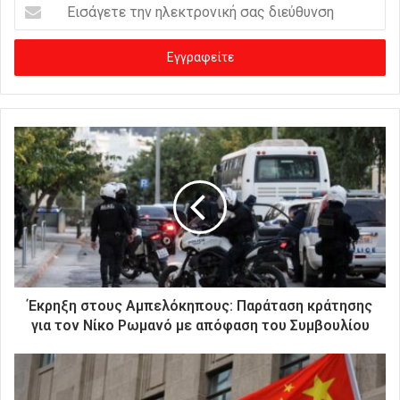
Ε
ι
σ
ά
γ
ε
τ
ε
τ
η
ν
η
λ
ε
κ
τ
ρ
Έκρηξη στους Αμπελόκηπους: Παράταση κράτησης
ο
για τον Νίκο Ρωμανό με απόφαση του Συμβουλίου
ν
ι
κ
ή