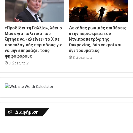
«Προδίδει τη Γαλλία», λέει ο
Δεκάδες ρωσικές επιθέσεις
Μασκ για πολιτικό που
στην περιφέρεια του
ζήτησε να «κλείνει» το X σε
Ντνιπροπετρόφ της
προεκλογικές περιόδους για
Ουκρανίας, δύο νεκροί και
να μην επηρεάζει τους
έξι τραυματίες
ψηφοφόρους
3 ώρες πρίν
3 ώρες πρίν
Διαφήμιση