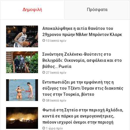
Δημοφιλή
Πρόσφατα
Αποκαλύφθηκε η αιτία θανάτου του
29χρονου πρώην NBAer Μπράντον Κλαρκ
13 λεπτά πρίν
Συνάντηση Ζελένσκι-Βούτσιτς στο
Βελιγράδι: Οικονομία, ασφάλεια και στο
βάθος… Ρωσία
27 λεπτά πρίν
Εντυπωσιάζει με την εμφάνισή της η
σύζυγος του Τζέντι Όσμαν στις διακοπές
τους στην Τουρκία, βίντεο
58 λεπτά πρίν
Φωτιά στη Σητεία στην περιοχή Αχλάδια,
κοντά σε πάρκο με ανεμογεννήτριες,
πνέουν ισχυροί άνεμοι στην περιοχή
1 ώρα πρίν