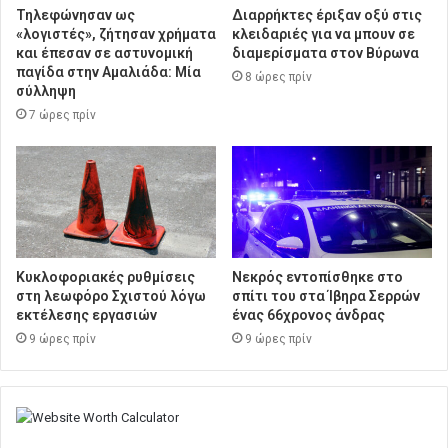
Τηλεφώνησαν ως
Διαρρήκτες έριξαν οξύ στις
«λογιστές», ζήτησαν χρήματα
κλειδαριές για να μπουν σε
και έπεσαν σε αστυνομική
διαμερίσματα στον Βύρωνα
παγίδα στην Αμαλιάδα: Μία
8 ώρες πρίν
σύλληψη
7 ώρες πρίν
Κυκλοφοριακές ρυθμίσεις
Νεκρός εντοπίσθηκε στο
στη λεωφόρο Σχιστού λόγω
σπίτι του στα Ίβηρα Σερρών
εκτέλεσης εργασιών
ένας 66χρονος άνδρας
9 ώρες πρίν
9 ώρες πρίν