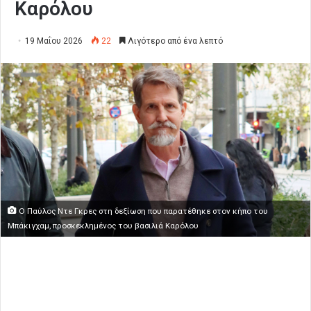
Καρόλου
19 Μαΐου 2026
22
Λιγότερο από ένα λεπτό
O Παύλος Ντε Γκρες στη δεξίωση που παρατέθηκε στον κήπο του
Μπάκιγχαμ, προσκεκλημένος του βασιλιά Καρόλου