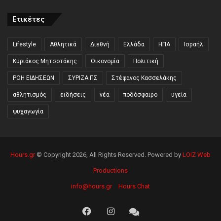
Ετικέτες
Lifestyle
Αθλητικά
Διεθνή
Ελλάδα
ΗΠΑ
Ισραήλ
Κυριάκος Μητσοτάκης
Οικονομία
Πολιτική
ΡΟΗ ΕΙΔΗΣΕΩΝ
ΣΥΡΙΖΑ ΠΣ
Στέφανος Κασσελάκης
αθλητισμός
ειδήσεις
νέα
ποδόσφαιρο
υγεία
ψυχαγωγία
Hours.gr
© Copyright 2026, All Rights Reserved. Powered by
LOIZ Web
Productions
info@hours.gr
Hours Chat
Facebook
Instagram
Hours