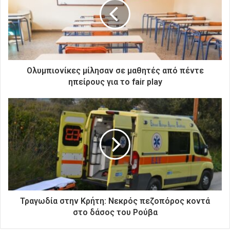
ν
η
λ
ε
κ
τ
ρ
Ολυμπιονίκες μίλησαν σε μαθητές από πέντε
ο
ηπείρους για το fair play
ν
ι
κ
ή
σ
α
ς
δ
ι
ε
ύ
Τραγωδία στην Κρήτη: Νεκρός πεζοπόρος κοντά
θ
στο δάσος του Ρούβα
υ