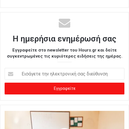
Η ημερήσια ενημέρωσή σας
Εγγραφείτε στο newsletter του Hours.gr και δείτε
συγκεντρωμένες τις κυριότερες ειδήσεις της ημέρας.
Ε
ι
σ
ά
γ
ε
τ
ε
τ
η