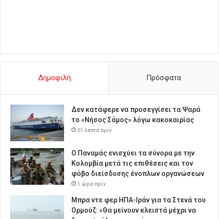
Δημοφιλή
Πρόσφατα
Δεν κατάφερε να προσεγγίσει τα Ψαρά
το «Νήσος Σάμος» λόγω κακοκαιρίας
51 λεπτά πρίν
O Παναμάς ενισχύει τα σύνορα με την
Κολομβία μετά τις επιθέσεις και τον
φόβο διείσδυσης ένοπλων οργανώσεων
1 ώρα πρίν
Μπρα ντε φερ ΗΠΑ-Ιράν για τα Στενά του
Ορμούζ: «Θα μείνουν κλειστά μέχρι να