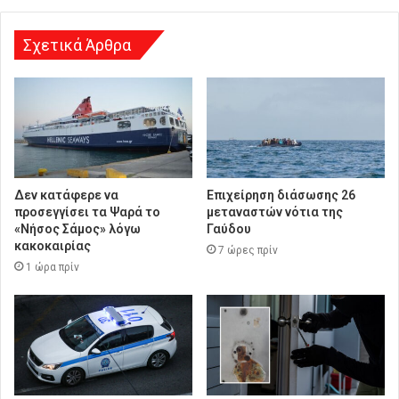
ν
σ
η
Σχετικά Άρθρα
Δεν κατάφερε να
Επιχείρηση διάσωσης 26
προσεγγίσει τα Ψαρά το
μεταναστών νότια της
«Νήσος Σάμος» λόγω
Γαύδου
κακοκαιρίας
7 ώρες πρίν
1 ώρα πρίν