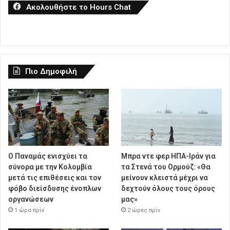
Ακολουθήστε το Hours Chat
Πιο Δημοφιλή
O Παναμάς ενισχύει τα
Μπρα ντε φερ ΗΠΑ-Ιράν για
σύνορα με την Κολομβία
τα Στενά του Ορμούζ: «Θα
μετά τις επιθέσεις και τον
μείνουν κλειστά μέχρι να
φόβο διείσδυσης ένοπλων
δεχτούν όλους τους όρους
οργανώσεων
μας»
1 ώρα πρίν
2 ώρες πρίν