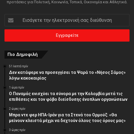
προτάσεις για Πολιτική, Κοινωνία, Τοπικά, Οικονομία και Αθλητικά.
Εισάγετε
την
ηλεκτρονική
σας
διεύθυνση
Πιο Δημοφιλή
51 λεπτά πρίν
Δεν κατάφερε να προσεγγίσει τα Ψαρά το «Νήσος Σάμος»
λόγω κακοκαιρίας
1 ώρα πρίν
O Παναμάς ενισχύει τα σύνορα με την Κολομβία μετά τις
επιθέσεις και τον φόβο διείσδυσης ένοπλων οργανώσεων
2 ώρες πρίν
Μπρα ντε φερ ΗΠΑ-Ιράν για τα Στενά του Ορμούζ: «Θα
μείνουν κλειστά μέχρι να δεχτούν όλους τους όρους μας»
3 ώρες πρίν