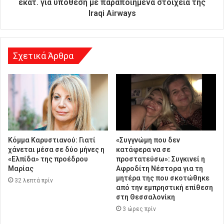
εκατ. για υπόθεση με παραποιημένα στοιχεία της
υ
Iraqi Airways
ν
σ
η
Σχετικά Άρθρα
Κόμμα Καρυστιανού: Γιατί
«Συγγνώμη που δεν
χάνεται μέσα σε δύο μήνες η
κατάφερα να σε
«Ελπίδα» της προέδρου
προστατεύσω»: Συγκινεί η
Μαρίας
Αφροδίτη Νέστορα για τη
μητέρα της που σκοτώθηκε
32 λεπτά πρίν
από την εμπρηστική επίθεση
στη Θεσσαλονίκη
3 ώρες πρίν