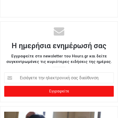
Η ημερήσια ενημέρωσή σας
Εγγραφείτε στο newsletter του Hours.gr και δείτε
συγκεντρωμένες τις κυριότερες ειδήσεις της ημέρας.
Ε
ι
σ
ά
γ
ε
τ
ε