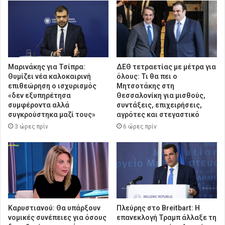
Μαρινάκης για Τσίπρα:
ΔΕΘ τετραετίας με μέτρα για
Θυμίζει νέα καλοκαιρινή
όλους: Τι θα πει ο
επιθεώρηση ο ισχυρισμός
Μητσοτάκης στη
«δεν εξυπηρέτησα
Θεσσαλονίκη για μισθούς,
συμφέροντα αλλά
συντάξεις, επιχειρήσεις,
συγκρούστηκα μαζί τους»
αγρότες και στεγαστικό
3 ώρες πρίν
6 ώρες πρίν
Καρυστιανού: Θα υπάρξουν
Πλεύρης στο Breitbart: Η
νομικές συνέπειες για όσους
επανεκλογή Τραμπ άλλαξε τη