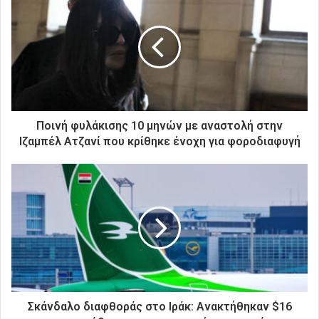
τ
η
ν
η
λ
ε
κ
τ
ρ
Ποινή φυλάκισης 10 μηνών με αναστολή στην
ο
Ιζαμπέλ Ατζανί που κρίθηκε ένοχη για φοροδιαφυγή
ν
ι
κ
ή
σ
α
ς
δ
ι
ε
ύ
Σκάνδαλο διαφθοράς στο Ιράκ: Ανακτήθηκαν $16
θ