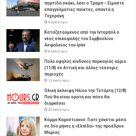
παρτίδα σκάκι, λέει ο Τραμπ – Είμαστε
επαγγελματίες παίκτες, απαντά η
Τεχεράνη
4 λεπτά πρίν
Καταζητούμενος από την Ιντερπόλ ο
νέος επικεφαλής του Συμβουλίου
Ασφαλείας του Ιράν
8 λεπτά πρίν
Πολύ υψηλός κίνδυνος πυρκαγιάς αύριο
(11/8) σε Αττική και άλλες τέσσερις
περιοχές
13 λεπτά πρίν
Ολική έκλειψη Ηλίου την Τετάρτη (12/8):
Πού θα είναι ορατή και πόσο θα
διαρκέσει
20 λεπτά πρίν
Κόμμα Καρυστιανού: Γιατί χάνεται μέσα
σε δύο μήνες η «Ελπίδα» της προέδρου
Μαρίας