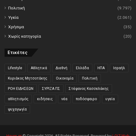
Πολιτική
(9.797)
Υγεία
(2.061)
Χρήσιμα
(35)
Χωρίς κατηγορία
(20)
Ετικέτες
Lifestyle
Αθλητικά
Διεθνή
Ελλάδα
ΗΠΑ
Ισραήλ
Κυριάκος Μητσοτάκης
Οικονομία
Πολιτική
ΡΟΗ ΕΙΔΗΣΕΩΝ
ΣΥΡΙΖΑ ΠΣ
Στέφανος Κασσελάκης
αθλητισμός
ειδήσεις
νέα
ποδόσφαιρο
υγεία
ψυχαγωγία
Hours.gr
© Copyright 2026, All Rights Reserved. Powered by
LOIZ Web