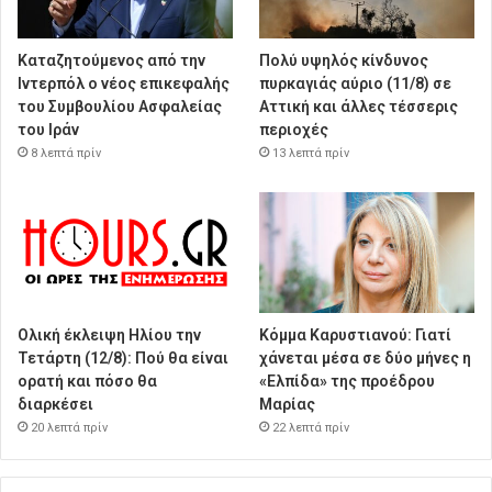
Καταζητούμενος από την
Πολύ υψηλός κίνδυνος
Ιντερπόλ ο νέος επικεφαλής
πυρκαγιάς αύριο (11/8) σε
του Συμβουλίου Ασφαλείας
Αττική και άλλες τέσσερις
του Ιράν
περιοχές
8 λεπτά πρίν
13 λεπτά πρίν
Ολική έκλειψη Ηλίου την
Κόμμα Καρυστιανού: Γιατί
Τετάρτη (12/8): Πού θα είναι
χάνεται μέσα σε δύο μήνες η
ορατή και πόσο θα
«Ελπίδα» της προέδρου
διαρκέσει
Μαρίας
20 λεπτά πρίν
22 λεπτά πρίν