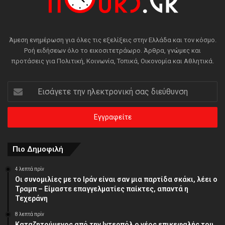
Άμεση ενημέρωση για όλες τις εξελίξεις στην Ελλάδα και τον κόσμο.
Ροή ειδήσεων όλο το εικοσιτετράωρο. Άρθρα, γνώμες και
προτάσεις για Πολιτική, Κοινωνία, Τοπικά, Οικονομία και Αθλητικά.
Εισάγετε
την
ηλεκτρονική
σας
διεύθυνση
Πιο Δημοφιλή
4 λεπτά πρίν
Οι συνομιλίες με το Ιράν είναι σαν μια παρτίδα σκάκι, λέει ο
Τραμπ – Είμαστε επαγγελματίες παίκτες, απαντά η
Τεχεράνη
8 λεπτά πρίν
Καταζητούμενος από την Ιντερπόλ ο νέος επικεφαλής του