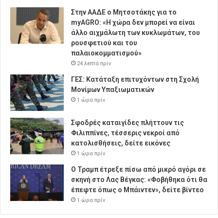
Στην ΑΑΔΕ ο Μητσοτάκης για το
myAGRO: «Η χώρα δεν μπορεί να είναι
άλλο αιχμάλωτη των κυκλωμάτων, του
ρουσφετιού και του
παλαιοκομματισμού»
24 λεπτά πρίν
ΓΕΣ: Κατάταξη επιτυχόντων στη Σχολή
Μονίμων Υπαξιωματικών
1 ώρα πρίν
Σφοδρές καταιγίδες πλήττουν τις
Φιλιππίνες, τέσσερις νεκροί από
κατολισθήσεις, δείτε εικόνες
1 ώρα πρίν
Ο Τραμπ έτρεξε πίσω από μικρό αγόρι σε
σκηνή στο Λας Βέγκας: «Φοβήθηκα ότι θα
έπεφτε όπως ο Μπάιντεν», δείτε βίντεο
1 ώρα πρίν