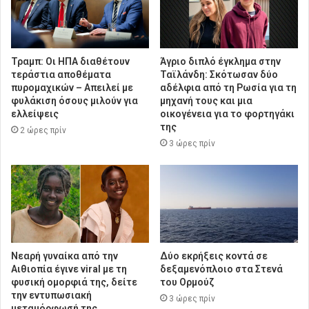
Τραμπ: Οι ΗΠΑ διαθέτουν
Άγριο διπλό έγκλημα στην
τεράστια αποθέματα
Ταϊλάνδη: Σκότωσαν δύο
πυρομαχικών – Απειλεί με
αδέλφια από τη Ρωσία για τη
φυλάκιση όσους μιλούν για
μηχανή τους και μια
ελλείψεις
οικογένεια για το φορτηγάκι
της
2 ώρες πρίν
3 ώρες πρίν
Νεαρή γυναίκα από την
Δύο εκρήξεις κοντά σε
Αιθιοπία έγινε viral με τη
δεξαμενόπλοιο στα Στενά
φυσική ομορφιά της, δείτε
του Ορμούζ
την εντυπωσιακή
3 ώρες πρίν
μεταμόρφωσή της