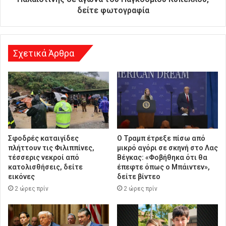
υ
δείτε φωτογραφία
ν
σ
η
Σχετικά Άρθρα
Σφοδρές καταιγίδες
Ο Τραμπ έτρεξε πίσω από
πλήττουν τις Φιλιππίνες,
μικρό αγόρι σε σκηνή στο Λας
τέσσερις νεκροί από
Βέγκας: «Φοβήθηκα ότι θα
κατολισθήσεις, δείτε
έπεφτε όπως ο Μπάιντεν»,
εικόνες
δείτε βίντεο
2 ώρες πρίν
2 ώρες πρίν