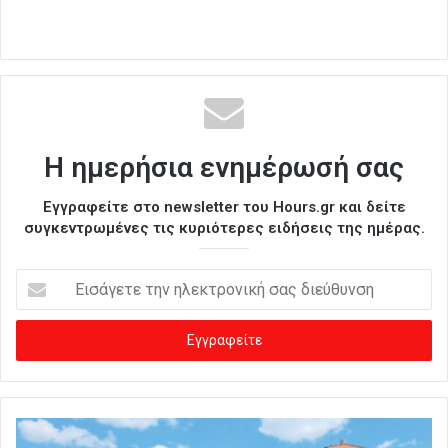
Η ημερήσια ενημέρωσή σας
Εγγραφείτε στο newsletter του Hours.gr και δείτε
συγκεντρωμένες τις κυριότερες ειδήσεις της ημέρας.
Ε
ι
σ
ά
γ
ε
τ
ε
τ