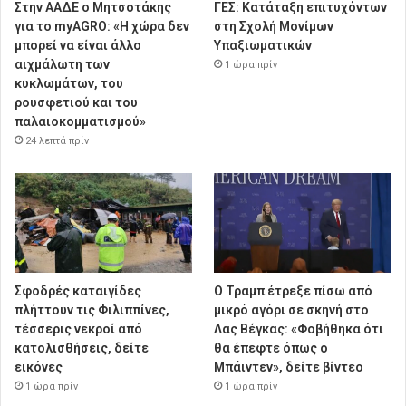
Στην ΑΑΔΕ ο Μητσοτάκης
ΓΕΣ: Κατάταξη επιτυχόντων
για το myAGRO: «Η χώρα δεν
στη Σχολή Μονίμων
μπορεί να είναι άλλο
Υπαξιωματικών
αιχμάλωτη των
1 ώρα πρίν
κυκλωμάτων, του
ρουσφετιού και του
παλαιοκομματισμού»
24 λεπτά πρίν
Σφοδρές καταιγίδες
Ο Τραμπ έτρεξε πίσω από
πλήττουν τις Φιλιππίνες,
μικρό αγόρι σε σκηνή στο
τέσσερις νεκροί από
Λας Βέγκας: «Φοβήθηκα ότι
κατολισθήσεις, δείτε
θα έπεφτε όπως ο
εικόνες
Μπάιντεν», δείτε βίντεο
1 ώρα πρίν
1 ώρα πρίν