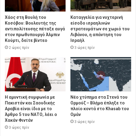
Χάος στη Βουλή του
Καταγγελία για νυχτερινή
Κοσόβου: Βουλευτής της
είσοδο ισραηλινών
αντιπολίτευσης πέταξε αυγά
στρατευμάτων σε χωριό του
στον πρωθυπουργό Άλμπιν
Λιβάνου, η απάντηση του
Κούρτι, δείτε βίντεο
Ισραήλ
2 ώρες πρίν
3 ώρες πρίν
Η αμυντική συμφωνία με
Νέο χτύπημα στα Στενά του
Πακιστάν και Σαουδικής
Ορμούζ – Βλήμα έπληξε το
Αραβία είναι ίδια με το
πλοίο κοντά στο Khasab του
Άρθρο 5 του ΝΑΤΟ, λέει ο
Ομάν
Χακάν Φιντάν
3 ώρες πρίν
3 ώρες πρίν