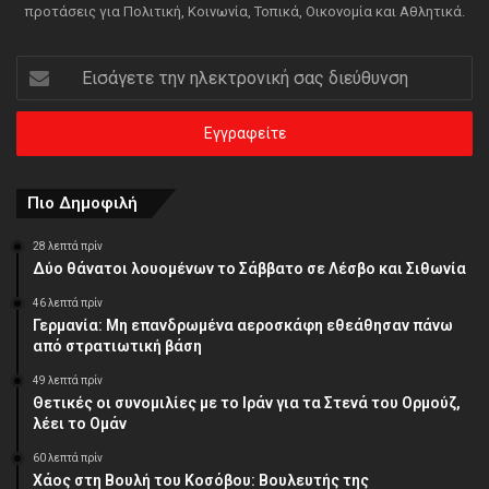
προτάσεις για Πολιτική, Κοινωνία, Τοπικά, Οικονομία και Αθλητικά.
Εισάγετε
την
ηλεκτρονική
σας
διεύθυνση
Πιο Δημοφιλή
28 λεπτά πρίν
Δύο θάνατοι λουομένων το Σάββατο σε Λέσβο και Σιθωνία
46 λεπτά πρίν
Γερμανία: Μη επανδρωμένα αεροσκάφη εθεάθησαν πάνω
από στρατιωτική βάση
49 λεπτά πρίν
Θετικές οι συνομιλίες με το Ιράν για τα Στενά του Ορμούζ,
λέει το Ομάν
60 λεπτά πρίν
Χάος στη Βουλή του Κοσόβου: Βουλευτής της