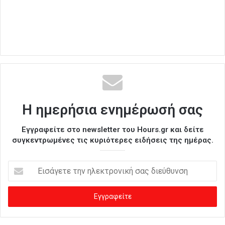
Η ημερήσια ενημέρωσή σας
Εγγραφείτε στο newsletter του Hours.gr και δείτε
συγκεντρωμένες τις κυριότερες ειδήσεις της ημέρας.
Ε
ι
σ
ά
γ
ε