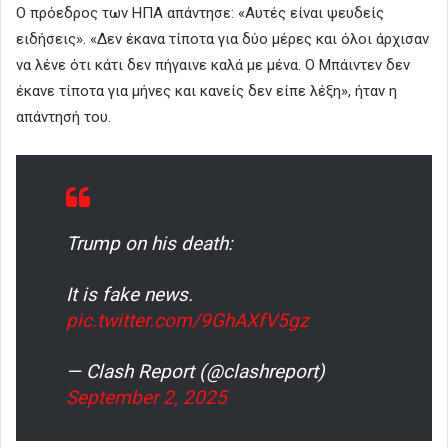
Ο πρόεδρος των ΗΠΑ απάντησε: «Αυτές είναι ψευδείς
ειδήσεις». «Δεν έκανα τίποτα για δύο μέρες και όλοι άρχισαν
να λένε ότι κάτι δεν πήγαινε καλά με μένα. Ο Μπάιντεν δεν
έκανε τίποτα για μήνες και κανείς δεν είπε λέξη», ήταν η
απάντησή του.
Trump on his death:
It is fake news.
pic.twitter.com/9GhAXfV5gz
— Clash Report (@clashreport)
September 2, 2025