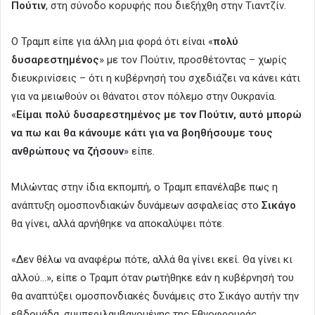
Πούτιν
, στη σύνοδο κορυφής που διεξήχθη στην Τιαντζίν.
Ο Τραμπ είπε για άλλη μια φορά ότι είναι «
πολύ
δυσαρεστημένος
» με τον Πούτιν, προσθέτοντας – χωρίς
διευκρινίσεις – ότι η κυβέρνησή του σχεδιάζει να κάνει κάτι
για να μειωθούν οι θάνατοι στον πόλεμο στην Ουκρανία.
«
Eίμαι πολύ δυσαρεστημένος με τον Πούτιν, αυτό μπορώ
να πω και θα κάνουμε κάτι για να βοηθήσουμε τους
ανθρώπους να ζήσουν
» είπε.
Μιλώντας στην ίδια εκπομπή, ο Τραμπ επανέλαβε πως η
ανάπτυξη ομοσπονδιακών δυνάμεων ασφαλείας στο
Σικάγο
θα γίνει, αλλά αρνήθηκε να αποκαλύψει πότε.
«Δεν θέλω να αναφέρω πότε, αλλά θα γίνει εκεί. Θα γίνει κι
αλλού…», είπε ο Τραμπ όταν ρωτήθηκε εάν η κυβέρνησή του
θα αναπτύξει ομοσπονδιακές δυνάμεις στο Σικάγο αυτήν την
εβδομάδα, συμπεριλαμβανομένης της Εθνοφρουράς.