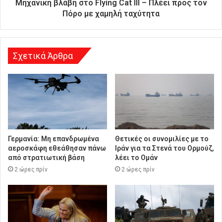
ε
Μηχανική βλάβη στο Flying Cat III – Πλέει προς τον
ύ
Πόρο με χαμηλή ταχύτητα
θ
υ
ν
σ
Σχετικά Άρθρα
η
Γερμανία: Μη επανδρωμένα
Θετικές οι συνομιλίες με το
αεροσκάφη εθεάθησαν πάνω
Ιράν για τα Στενά του Ορμούζ,
από στρατιωτική βάση
λέει το Ομάν
2 ώρες πρίν
2 ώρες πρίν