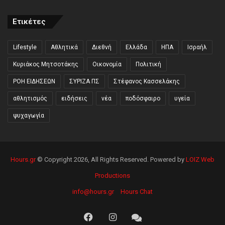
Ετικέτες
Lifestyle
Αθλητικά
Διεθνή
Ελλάδα
ΗΠΑ
Ισραήλ
Κυριάκος Μητσοτάκης
Οικονομία
Πολιτική
ΡΟΗ ΕΙΔΗΣΕΩΝ
ΣΥΡΙΖΑ ΠΣ
Στέφανος Κασσελάκης
αθλητισμός
ειδήσεις
νέα
ποδόσφαιρο
υγεία
ψυχαγωγία
Hours.gr
© Copyright 2026, All Rights Reserved. Powered by
LOIZ Web
Productions
info@hours.gr
Hours Chat
Facebook
Instagram
Hours