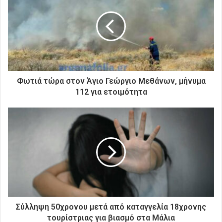
η
ν
η
λ
ε
κ
τ
ρ
Φωτιά τώρα στον Άγιο Γεώργιο Μεθάνων, μήνυμα
ο
112 για ετοιμότητα
ν
ι
κ
ή
σ
α
ς
δ
ι
ε
ύ
Σύλληψη 50χρονου μετά από καταγγελία 18χρονης
θ
τουρίστριας για βιασμό στα Μάλια