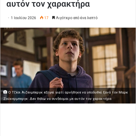
αυτόν τον χαρακτήρα
1 Ιουλίου 2026
17
Λιγότερο από ένα λεπτό
Ο Τζέσι Άιζενμπεργκ εξηγεί γιατί αρνήθηκε να υποδυθεί ξανά τον Μαρκ
Ζούκερμπεργκ: Δεν θέλω να συνδέομαι με αυτόν τον χαρακτήρα