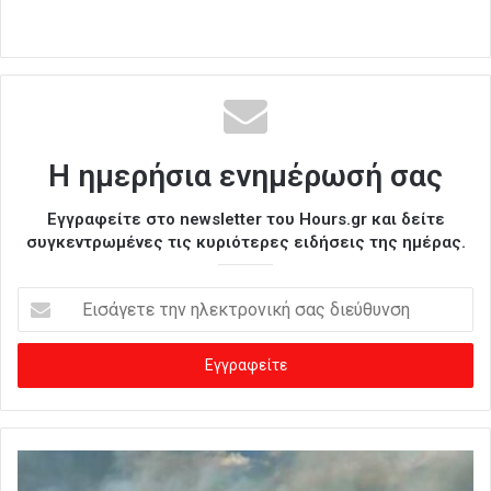
Η ημερήσια ενημέρωσή σας
Εγγραφείτε στο newsletter του Hours.gr και δείτε
συγκεντρωμένες τις κυριότερες ειδήσεις της ημέρας.
Ε
ι
σ
ά
γ
ε
τ
ε
τ