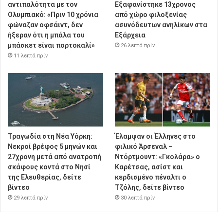
αντιπαλότητα με τον
Εξαφανίστηκε 13χρονος
Ολυμπιακό: «Πριν 10 χρόνια
από χώρο φιλοξενίας
φώναζαν οφσάιντ, δεν
ασυνόδευτων ανηλίκων στα
ήξεραν ότι η μπάλα του
Εξάρχεια
μπάσκετ είναι πορτοκαλί»
26 λεπτά πρίν
11 λεπτά πρίν
Τραγωδία στη Νέα Υόρκη:
Έλαμψαν οι Έλληνες στο
Νεκροί βρέφος 5 μηνών και
φιλικό Άρσεναλ –
27χρονη μετά από ανατροπή
Ντόρτμουντ: «Γκολάρα» ο
σκάφους κοντά στο Νησί
Καρέτσας, ασίστ και
της Ελευθερίας, δείτε
κερδισμένο πέναλτι ο
βίντεο
Τζόλης, δείτε βίντεο
29 λεπτά πρίν
30 λεπτά πρίν