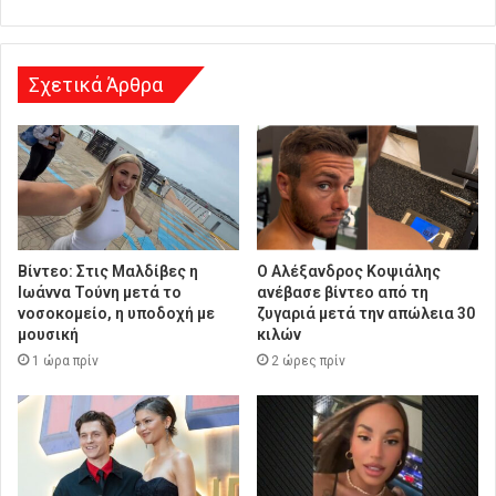
υ
ν
σ
η
Σχετικά Άρθρα
Βίντεο: Στις Μαλδίβες η
Ο Αλέξανδρος Κοψιάλης
Ιωάννα Τούνη μετά το
ανέβασε βίντεο από τη
νοσοκομείο, η υποδοχή με
ζυγαριά μετά την απώλεια 30
μουσική
κιλών
1 ώρα πρίν
2 ώρες πρίν