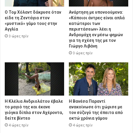
Ο Τομ Χόλαντ δάκρυσε όταν
Ανάρτηση με υπονοούμενα:
είδε τη Ζεντάγια στον
«Κάποιοι άντρες είναι απλά
«μυστικό» γάμο τους στην
κατώτεροι των
Αγγλία
περιστάσεων» λέει η
Ανδρομάχη εν μέσω φημών
3 ώρες πρίν
για τη σχέση της με τον
Γιώργο Λιβάνη
3 ώρες πρίν
Η Κλέλια Ανδριολάτου έβαλε
Η Βανέσα Παραντί
το μαγιό της και έκανε
ανακοίνωσε ότι χώρισε με
γιόγκα δίπλα στον Αχέροντα,
τον σύζυγό της έπειτα από
δείτε βίντεο
οκτώ χρόνια γάμου
4 ώρες πρίν
4 ώρες πρίν