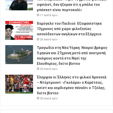
οφσάιντ, δεν ήξεραν ότι η μπάλα του
μπάσκετ είναι πορτοκαλί»
11 λεπτά πρίν
Χαμόγελο του Παιδιού: Εξαφανίστηκε
13χρονος από χώρο φιλοξενίας
ασυνόδευτων ανηλίκων στα Εξάρχεια
26 λεπτά πρίν
Τραγωδία στη Νέα Υόρκη: Νεκροί βρέφος
5 μηνών και 27χρονη μετά από ανατροπή
σκάφους κοντά στο Νησί της
Ελευθερίας, δείτε βίντεο
29 λεπτά πρίν
Έλαμψαν οι Έλληνες στο φιλικό Άρσεναλ
– Ντόρτμουντ: «Γκολάρα» ο Καρέτσας,
ασίστ και κερδισμένο πέναλτι ο Τζόλης,
δείτε βίντεο
30 λεπτά πρίν