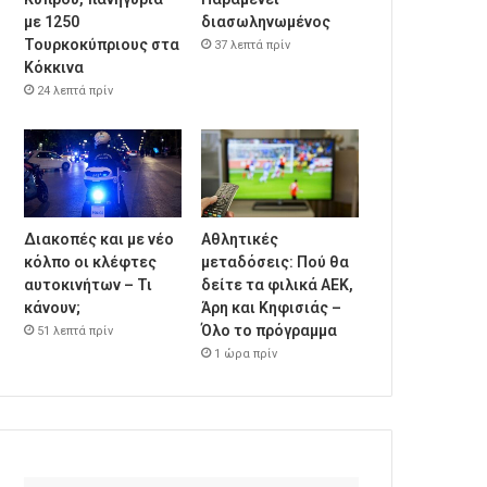
με 1250
διασωληνωμένος
Τουρκοκύπριους στα
37 λεπτά πρίν
Κόκκινα
24 λεπτά πρίν
Διακοπές και με νέο
Αθλητικές
κόλπο οι κλέφτες
μεταδόσεις: Πού θα
αυτοκινήτων – Τι
δείτε τα φιλικά ΑΕΚ,
κάνουν;
Άρη και Κηφισιάς –
Όλο το πρόγραμμα
51 λεπτά πρίν
1 ώρα πρίν