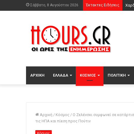
Σάββατο, 8 Αυγούστου 2026
Έκτακτες Ειδήσεις
ΑΡΧΙΚΉ
ΕΛΛΆΔΑ
ΚΌΣΜΟΣ
ΠΟΛΙΤΙΚΉ
Αρχική
/
Κόσμος
/
Ο Ζελένσκι συμφωνεί σε κατάρτι
τις ΗΠΑ και πίεση προς Πούτιν
Κόσμος