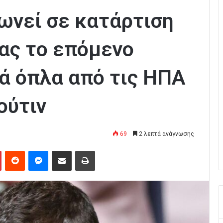
ωνεί σε κατάρτιση
ίας το επόμενο
ά όπλα από τις ΗΠΑ
ούτιν
69
2 λεπτά ανάγνωσης
Pinterest
Reddit
Messenger
Κοινοποίηση μέσω Email
Εκτύπωση