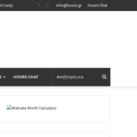
62 χρόνια από τους τουρκικούς βομβαρδισμούς με ναπάλμ στην Τηλλυρία της Κύπρου, πανηγύρια με 1250 Τουρκοκύπριους στα Κόκκινα
info@hours.gr
Hours Chat
Αναζήτηση
S
HOURS CHAT
για