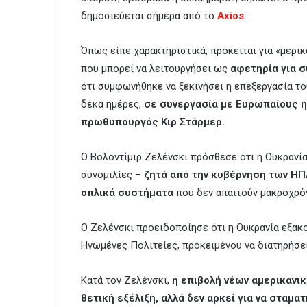
δημοσιεύεται σήμερα από το
Axios
.
Όπως είπε χαρακτηριστικά, πρόκειται για «μερικά
που μπορεί να λειτουργήσει ως
αφετηρία για σ
ότι συμφωνήθηκε να ξεκινήσει η επεξεργασία τ
δέκα ημέρες,
σε συνεργασία με Ευρωπαίους η
πρωθυπουργός Κιρ Στάρμερ.
Ο Βολοντίμιρ Ζελένσκι πρόσθεσε ότι η Ουκρανία
συνομιλίες –
ζητά από την κυβέρνηση των ΗΠ
οπλικά συστήματα
που δεν απαιτούν μακροχρόν
Ο Ζελένσκι προειδοποίησε ότι η Ουκρανία εξακο
Ηνωμένες Πολιτείες, προκειμένου να διατηρήσει
Κατά τον Ζελένσκι,
η επιβολή νέων αμερικανι
θετική εξέλιξη, αλλά δεν αρκεί για να σταματ