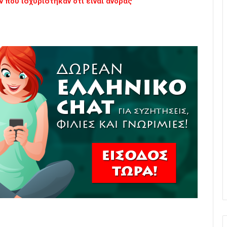
ν που ισχυρίστηκαν ότι είναι άνδρας