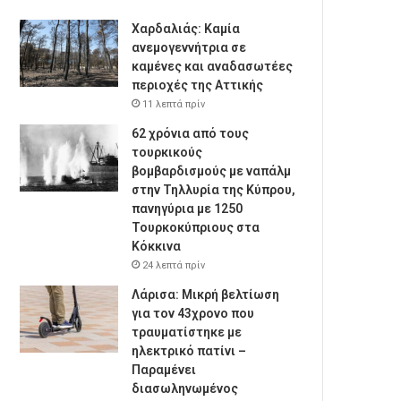
Χαρδαλιάς: Καμία
ανεμογεννήτρια σε
καμένες και αναδασωτέες
περιοχές της Αττικής
11 λεπτά πρίν
62 χρόνια από τους
τουρκικούς
βομβαρδισμούς με ναπάλμ
στην Τηλλυρία της Κύπρου,
πανηγύρια με 1250
Τουρκοκύπριους στα
Κόκκινα
24 λεπτά πρίν
Λάρισα: Μικρή βελτίωση
για τον 43χρονο που
τραυματίστηκε με
ηλεκτρικό πατίνι –
Παραμένει
διασωληνωμένος