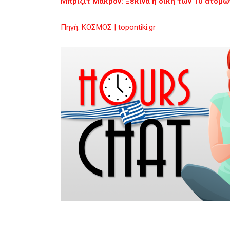
Μπριζίτ Μακρόν: Ξεκινά η δίκη των 10 ατόμω
Πηγή: ΚΟΣΜΟΣ | topontiki.gr