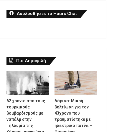
Ακολουθήστε το Hours Chat
Πιο Δημοφιλή
62 χρόνια από τους
Λάρισα: Μικρή
τουρκικούς
βελτίωση για τον
βομβαρδισμούς με
43χρονο που
ναπάλμ στην
τραυματίστηκε με
Τηλλυρία της
ηλεκτρικό πατίνι –
Κύπρου, πανηγύρια
Παραμένει