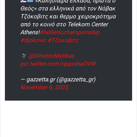
«Καλησπέρα Ελλάδα, πρώτα ο
Θεός» στα ελληνικά από τον Νόβακ
Τζόκοβιτς και θερμο χειροκρότημα
από το κοινό στο Telekom Center
Athens!
#hellenicchampionship
#djokovic
#Τζοκοβιτς
@DimitrisMytikas
pic.twitter.com/nppxxhaOVW
— gazzetta.gr (@gazzetta_gr)
November 6, 2025