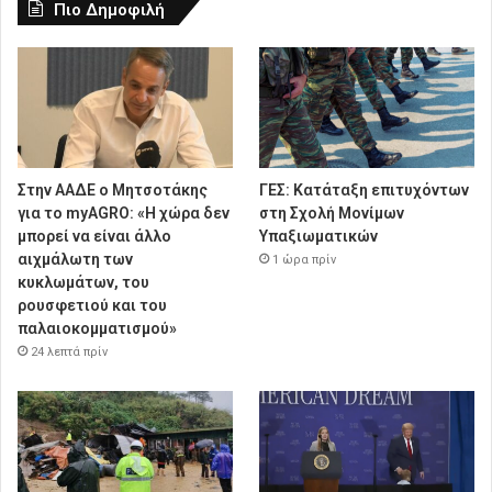
Πιο Δημοφιλή
Στην ΑΑΔΕ ο Μητσοτάκης
ΓΕΣ: Κατάταξη επιτυχόντων
για το myAGRO: «Η χώρα δεν
στη Σχολή Μονίμων
μπορεί να είναι άλλο
Υπαξιωματικών
αιχμάλωτη των
1 ώρα πρίν
κυκλωμάτων, του
ρουσφετιού και του
παλαιοκομματισμού»
24 λεπτά πρίν