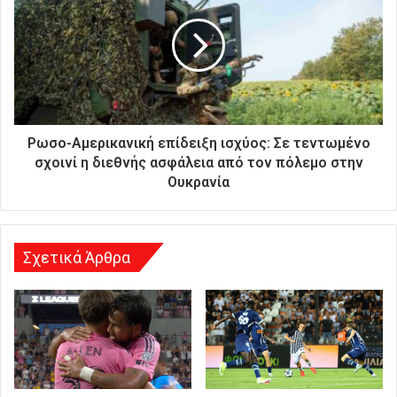
ή
σ
α
ς
δ
ι
ε
ύ
Ρωσο-Αμερικανική επίδειξη ισχύος: Σε τεντωμένο
θ
σχοινί η διεθνής ασφάλεια από τον πόλεμο στην
υ
Ουκρανία
ν
σ
η
Σχετικά Άρθρα