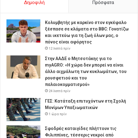
Δημοφιλή
Πρόσφατα
Κολυμβητής με καρκίνο στον εγκέφαλο
ξέσπασε σε κλάματα στο BBC: Γονατίζω
και ικετεύω για τη ζωή όλων μας, ο
πόνος είναι αφόρητος
12 λεπτά πρίν
Στην ΑΑΔΕ ο Μητσοτάκης για το
myAGRO: «Η χώρα δεν μπορεί να είναι
άλλο αιχμάλωτη των κυκλωμάτων, του
ρουσφετιού και του
παλαιοκομματισμού»
24 λεπτά πρίν
ΓΕΣ: Κατάταξη επιτυχόντων στη Σχολή
Μονίμων Υπαξιωματικών
1 ώρα πρίν
Σφοδρές καταιγίδες πλήττουν τις
Φιλιππίνες, τέσσερις νεκροί από