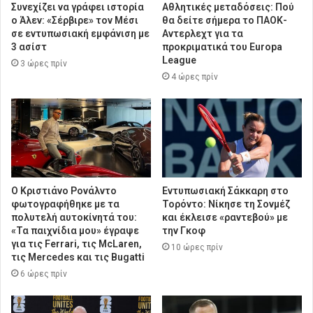
Συνεχίζει να γράφει ιστορία
Αθλητικές μεταδόσεις: Πού
ο Άλεν: «Σέρβιρε» τον Μέσι
θα δείτε σήμερα το ΠΑΟΚ-
σε εντυπωσιακή εμφάνιση με
Αντερλεχτ για τα
3 ασίστ
προκριματικά του Europa
League
3 ώρες πρίν
4 ώρες πρίν
Ο Κριστιάνο Ρονάλντο
Εντυπωσιακή Σάκκαρη στο
φωτογραφήθηκε με τα
Τορόντο: Νίκησε τη Σονμέζ
πολυτελή αυτοκίνητά του:
και έκλεισε «ραντεβού» με
«Τα παιχνίδια μου» έγραψε
την Γκοφ
για τις Ferrari, τις McLaren,
10 ώρες πρίν
τις Mercedes και τις Bugatti
6 ώρες πρίν