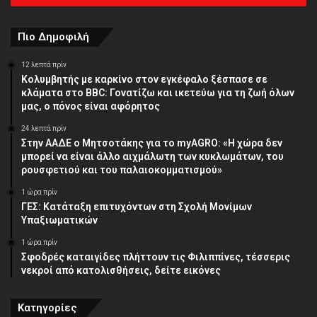
διεύθυνση
Πιο Δημοφιλή
12 λεπτά πρίν
Κολυμβητής με καρκίνο στον εγκέφαλο ξέσπασε σε
κλάματα στο BBC: Γονατίζω και ικετεύω για τη ζωή όλων
μας, ο πόνος είναι αφόρητος
24 λεπτά πρίν
Στην ΑΑΔΕ ο Μητσοτάκης για το myAGRO: «Η χώρα δεν
μπορεί να είναι άλλο αιχμάλωτη των κυκλωμάτων, του
ρουσφετιού και του παλαιοκομματισμού»
1 ώρα πρίν
ΓΕΣ: Κατάταξη επιτυχόντων στη Σχολή Μονίμων
Υπαξιωματικών
1 ώρα πρίν
Σφοδρές καταιγίδες πλήττουν τις Φιλιππίνες, τέσσερις
νεκροί από κατολισθήσεις, δείτε εικόνες
Κατηγορίες