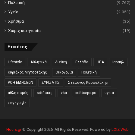
Πολιτική
(9.762)
Υγεία
(2.053)
Χρήσιμα
(35)
Χωρίς κατηγορία
(19)
Ετικέτες
Lifestyle
Αθλητικά
Διεθνή
Ελλάδα
ΗΠΑ
Ισραήλ
Κυριάκος Μητσοτάκης
Οικονομία
Πολιτική
ΡΟΗ ΕΙΔΗΣΕΩΝ
ΣΥΡΙΖΑ ΠΣ
Στέφανος Κασσελάκης
αθλητισμός
ειδήσεις
νέα
ποδόσφαιρο
υγεία
ψυχαγωγία
Hours.gr
© Copyright 2026, All Rights Reserved. Powered by
LOIZ Web