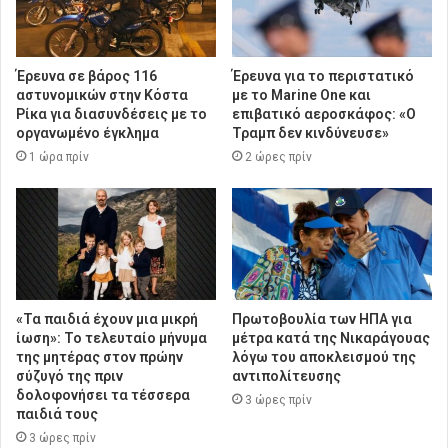
Έρευνα σε βάρος 116
Έρευνα για το περιστατικό
αστυνομικών στην Κόστα
με το Marine One και
Ρίκα για διασυνδέσεις με το
επιβατικό αεροσκάφος: «Ο
οργανωμένο έγκλημα
Τραμπ δεν κινδύνευσε»
1 ώρα πρίν
2 ώρες πρίν
«Τα παιδιά έχουν μια μικρή
Πρωτοβουλία των ΗΠΑ για
ίωση»: Το τελευταίο μήνυμα
μέτρα κατά της Νικαράγουας
της μητέρας στον πρώην
λόγω του αποκλεισμού της
σύζυγό της πριν
αντιπολίτευσης
δολοφονήσει τα τέσσερα
3 ώρες πρίν
παιδιά τους
3 ώρες πρίν