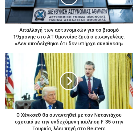
λ
ε
κ
τ
ρ
Απαλλαγή των αστυνομικών για το βιασμό
ο
19χρονης στο ΑΤ Ομονοίας ζητά ο εισαγγελέας:
ν
«Δεν αποδείχθηκε ότι δεν υπήρχε συναίνεση»
ι
κ
ή
σ
α
ς
δ
ι
ε
ύ
θ
Ο Χέγκσεθ θα συναντηθεί με τον Νετανιάχου
υ
σχετικά με την ενδεχόμενη πώληση F-35 στην
ν
Τουρκία, λέει πηγή στο Reuters
σ