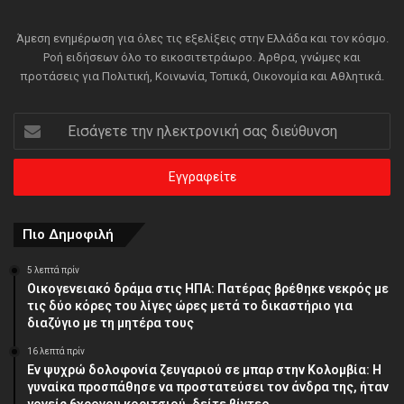
Άμεση ενημέρωση για όλες τις εξελίξεις στην Ελλάδα και τον κόσμο.
Ροή ειδήσεων όλο το εικοσιτετράωρο. Άρθρα, γνώμες και
προτάσεις για Πολιτική, Κοινωνία, Τοπικά, Οικονομία και Αθλητικά.
Εισάγετε
την
ηλεκτρονική
σας
διεύθυνση
Πιο Δημοφιλή
5 λεπτά πρίν
Οικογενειακό δράμα στις ΗΠΑ: Πατέρας βρέθηκε νεκρός με
τις δύο κόρες του λίγες ώρες μετά το δικαστήριο για
διαζύγιο με τη μητέρα τους
16 λεπτά πρίν
Εν ψυχρώ δολοφονία ζευγαριού σε μπαρ στην Κολομβία: Η
γυναίκα προσπάθησε να προστατεύσει τον άνδρα της, ήταν
γονείς 6χρονου κοριτσιού, δείτε βίντεο