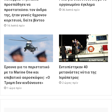
προσπάθησε να
οργανωμένο έγκλημα
προστατεύσει τον άνδρα
36 λεπτά πρίν
της, ήταν γονείς 6χρονου
κοριτσιού, δείτε βίντεο
16 λεπτά πρίν
Έρευνα για το περιστατικό
Εντοπίστηκαν 40
με το Marine One και
μετανάστες νότια της
επιβατικό αεροσκάφος: «Ο
Ιεράπετρας
Τραμπ δεν κινδύνευσε»
2 ώρες πρίν
1 ώρα πρίν