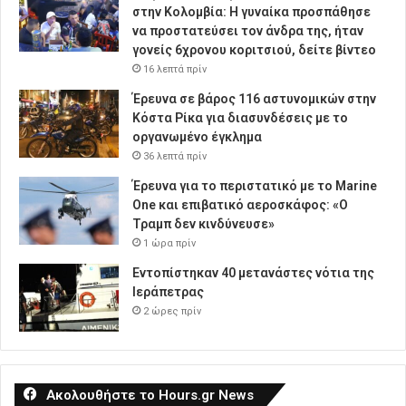
στην Κολομβία: Η γυναίκα προσπάθησε
να προστατεύσει τον άνδρα της, ήταν
γονείς 6χρονου κοριτσιού, δείτε βίντεο
16 λεπτά πρίν
Έρευνα σε βάρος 116 αστυνομικών στην
Κόστα Ρίκα για διασυνδέσεις με το
οργανωμένο έγκλημα
36 λεπτά πρίν
Έρευνα για το περιστατικό με το Marine
One και επιβατικό αεροσκάφος: «Ο
Τραμπ δεν κινδύνευσε»
1 ώρα πρίν
Εντοπίστηκαν 40 μετανάστες νότια της
Ιεράπετρας
2 ώρες πρίν
Ακολουθήστε το Hours.gr News