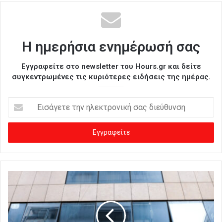
Η ημερήσια ενημέρωσή σας
Εγγραφείτε στο newsletter του Hours.gr και δείτε
συγκεντρωμένες τις κυριότερες ειδήσεις της ημέρας.
Ε
ι
σ
ά
γ
ε
τ
ε
τ
η
ν
η