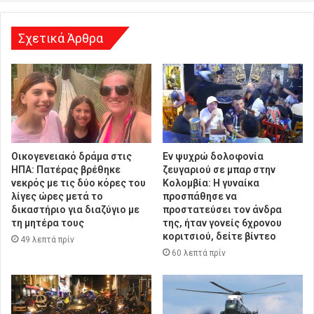
η
Σχετικά Άρθρα
Οικογενειακό δράμα στις
Εν ψυχρώ δολοφονία
ΗΠΑ: Πατέρας βρέθηκε
ζευγαριού σε μπαρ στην
νεκρός με τις δύο κόρες του
Κολομβία: Η γυναίκα
λίγες ώρες μετά το
προσπάθησε να
δικαστήριο για διαζύγιο με
προστατεύσει τον άνδρα
τη μητέρα τους
της, ήταν γονείς 6χρονου
κοριτσιού, δείτε βίντεο
49 λεπτά πρίν
60 λεπτά πρίν