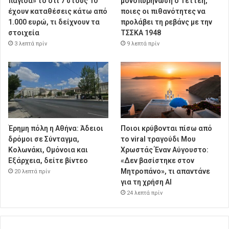
παγίδα» το ότι 7 στους 10
μονοπυρήνωση ο Τεττέη,
έχουν καταθέσεις κάτω από
ποιες οι πιθανότητες να
1.000 ευρώ, τι δείχνουν τα
προλάβει τη ρεβάνς με την
στοιχεία
ΤΣΣΚΑ 1948
3 λεπτά πρίν
9 λεπτά πρίν
Έρημη πόλη η Αθήνα: Άδειοι
Ποιοι κρύβονται πίσω από
δρόμοι σε Σύνταγμα,
το viral τραγούδι Μου
Κολωνάκι, Ομόνοια και
Χρωστάς Έναν Αύγουστο:
Εξάρχεια, δείτε βίντεο
«Δεν βασίστηκε στον
Μητροπάνο», τι απαντάνε
20 λεπτά πρίν
για τη χρήση AI
24 λεπτά πρίν