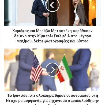
ν
η
λ
ε
κ
τ
ρ
Κυριάκος και Μαρέβα Μητσοτάκη παρέθεσαν
ο
δείπνο στην Κίμπερλι Γκιλφόιλ στο μέγαρο
ν
Μαξίμου, δείτε φωτογραφίες και βίντεο
ι
κ
ή
σ
α
ς
δ
ι
ε
ύ
θ
Tο Ιράν λέει ότι ολοκληρώθηκαν οι συνομιλίες στη
υ
Ντόχα με συμφωνία για μηχανισμό παρακολούθησης
ν