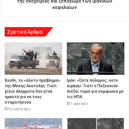
της εκεχειρίας και ξεπάγωμα των ιρανικών
σ
κεφαλαίων
η
Σχετικά Άρθρα
Χούθι, το «άλυτο πρόβλημα»
Ιράν: «Ούτε πόλεμος, ούτε
της Μέσης Ανατολής: Γιατί
ειρήνη»: Γιατί ο Πεζεσκιάν
χίλια πλήγματα δεν ήταν
πιέζει τώρα για συμφωνία με
αρκετά για να τους
τις ΗΠΑ
σταματήσουν
1 ώρα πρίν
53 λεπτά πρίν