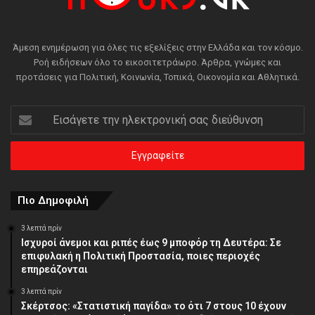
Άμεση ενημέρωση για όλες τις εξελίξεις στην Ελλάδα και τον κόσμο.
Ροή ειδήσεων όλο το εικοσιτετράωρο. Άρθρα, γνώμες και
προτάσεις για Πολιτική, Κοινωνία, Τοπικά, Οικονομία και Αθλητικά.
Εισάγετε
την
ηλεκτρονική
σας
διεύθυνση
Πιο Δημοφιλή
3 λεπτά πρίν
Ισχυροί άνεμοι και ριπές έως 9 μποφόρ τη Δευτέρα: Σε
επιφυλακή η Πολιτική Προστασία, ποιες περιοχές
επηρεάζονται
3 λεπτά πρίν
Σκέρτσος: «Στατιστική παγίδα» το ότι 7 στους 10 έχουν