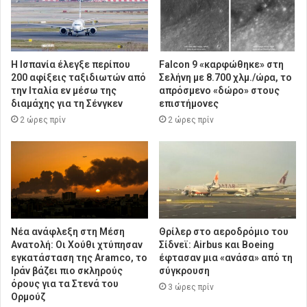
Η Ισπανία έλεγξε περίπου
Falcon 9 «καρφώθηκε» στη
200 αφίξεις ταξιδιωτών από
Σελήνη με 8.700 χλμ./ώρα, το
την Ιταλία εν μέσω της
απρόσμενο «δώρο» στους
διαμάχης για τη Σένγκεν
επιστήμονες
2 ώρες πρίν
2 ώρες πρίν
Νέα ανάφλεξη στη Μέση
Θρίλερ στο αεροδρόμιο του
Ανατολή: Οι Χούθι χτύπησαν
Σίδνεϊ: Airbus και Boeing
εγκατάσταση της Aramco, το
έφτασαν μια «ανάσα» από τη
Ιράν βάζει πιο σκληρούς
σύγκρουση
όρους για τα Στενά του
3 ώρες πρίν
Ορμούζ