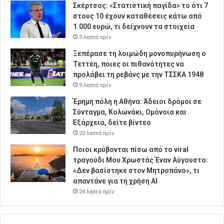
Σκέρτσος: «Στατιστική παγίδα» το ότι 7
στους 10 έχουν καταθέσεις κάτω από
1.000 ευρώ, τι δείχνουν τα στοιχεία
3 λεπτά πρίν
Ξεπέρασε τη λοιμώδη μονοπυρήνωση ο
Τεττέη, ποιες οι πιθανότητες να
προλάβει τη ρεβάνς με την ΤΣΣΚΑ 1948
9 λεπτά πρίν
Έρημη πόλη η Αθήνα: Άδειοι δρόμοι σε
Σύνταγμα, Κολωνάκι, Ομόνοια και
Εξάρχεια, δείτε βίντεο
20 λεπτά πρίν
Ποιοι κρύβονται πίσω από το viral
τραγούδι Μου Χρωστάς Έναν Αύγουστο:
«Δεν βασίστηκε στον Μητροπάνο», τι
απαντάνε για τη χρήση AI
24 λεπτά πρίν