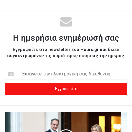
Η ημερήσια ενημέρωσή σας
Εγγραφείτε στο newsletter του Hours.gr και δείτε
συγκεντρωμένες τις κυριότερες ειδήσεις της ημέρας.
Ε
ι
σ
ά
γ
ε
τ
ε
τ
η