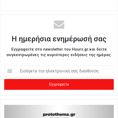
Η ημερήσια ενημέρωσή σας
Εγγραφείτε στο newsletter του Hours.gr και δείτε
συγκεντρωμένες τις κυριότερες ειδήσεις της ημέρας.
Ε
ι
σ
ά
γ
ε
τ
ε
τ