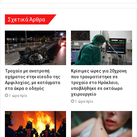
ν
σ
η
Σχετικά Άρθρα
Τροχαίο με ανατροπή
Κρίσιμες ώρες για 20χρονη
οχήματος στην είσοδο της
που τραυματίστηκε σε
Αμφιλοχίας, με κατάγματα
τροχαίο στο Ηράκλειο,
στα άκρα ο οδηγός
υποβλήθηκε σε οκτάωρο
χειρουργείο
1 ώρα πρίν
1 ώρα πρίν