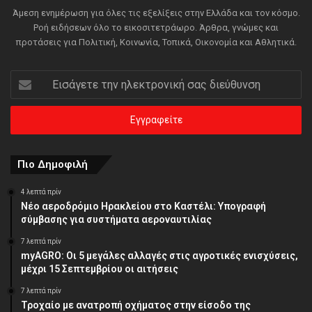
Άμεση ενημέρωση για όλες τις εξελίξεις στην Ελλάδα και τον κόσμο.
Ροή ειδήσεων όλο το εικοσιτετράωρο. Άρθρα, γνώμες και
προτάσεις για Πολιτική, Κοινωνία, Τοπικά, Οικονομία και Αθλητικά.
Εισάγετε
την
ηλεκτρονική
σας
διεύθυνση
Πιο Δημοφιλή
4 λεπτά πρίν
Νέο αεροδρόμιο Ηρακλείου στο Καστέλι: Υπογραφή
σύμβασης για συστήματα αεροναυτιλίας
7 λεπτά πρίν
myAGRO: Οι 5 μεγάλες αλλαγές στις αγροτικές ενισχύσεις,
μέχρι 15 Σεπτεμβρίου οι αιτήσεις
7 λεπτά πρίν
Τροχαίο με ανατροπή οχήματος στην είσοδο της