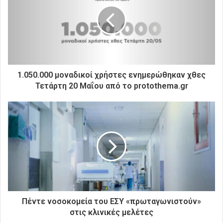
η
ν
η
λ
ε
κ
τ
ρ
1.050.000 μοναδικοί χρήστες ενημερώθηκαν χθες
ο
Τετάρτη 20 Μαΐου από το protothema.gr
ν
ι
κ
ή
σ
α
ς
δ
ι
ε
ύ
Πέντε νοσοκομεία του ΕΣΥ «πρωταγωνιστούν»
θ
στις κλινικές μελέτες
υ