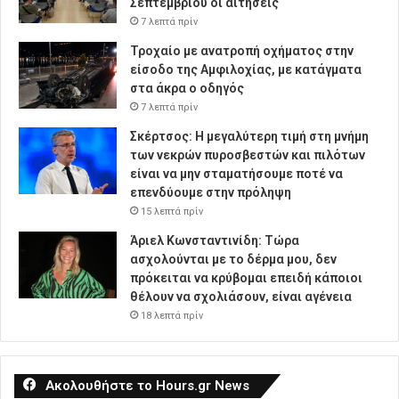
Σεπτεμβρίου οι αιτήσεις
7 λεπτά πρίν
Τροχαίο με ανατροπή οχήματος στην
είσοδο της Αμφιλοχίας, με κατάγματα
στα άκρα ο οδηγός
7 λεπτά πρίν
Σκέρτσος: Η μεγαλύτερη τιμή στη μνήμη
των νεκρών πυροσβεστών και πιλότων
είναι να μην σταματήσουμε ποτέ να
επενδύουμε στην πρόληψη
15 λεπτά πρίν
Άριελ Κωνσταντινίδη: Τώρα
ασχολούνται με το δέρμα μου, δεν
πρόκειται να κρύβομαι επειδή κάποιοι
θέλουν να σχολιάσουν, είναι αγένεια
18 λεπτά πρίν
Ακολουθήστε το Hours.gr News