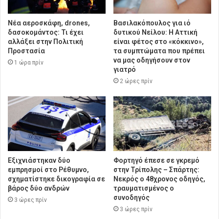
Νέα αεροσκάφη, drones,
Βασιλακόπουλος για ιό
δασοκομάντος: Τι έχει
δυτικού Νείλου: Η Αττική
αλλάξει στην Πολιτική
είναι φέτος στο «κόκκινο»,
Προστασία
τα συμπτώματα που πρέπει
να μας οδηγήσουν στον
1 ώρα πρίν
γιατρό
2 ώρες πρίν
Εξιχνιάστηκαν δύο
Φορτηγό έπεσε σε γκρεμό
εμπρησμοί στο Ρέθυμνο,
στην Τρίπολης – Σπάρτης:
σχηματίστηκε δικογραφία σε
Νεκρός ο 48χρονος οδηγός,
βάρος δύο ανδρών
τραυματισμένος ο
συνοδηγός
3 ώρες πρίν
3 ώρες πρίν