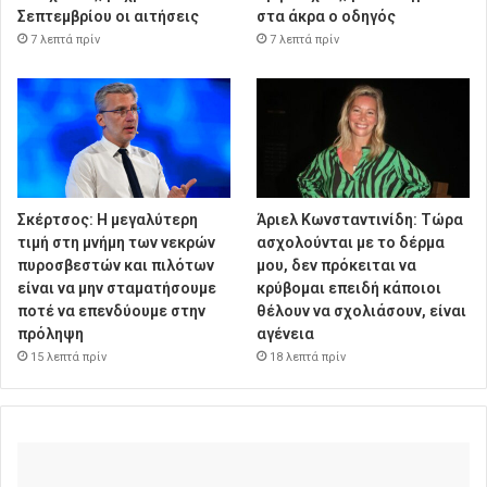
Σεπτεμβρίου οι αιτήσεις
στα άκρα ο οδηγός
7 λεπτά πρίν
7 λεπτά πρίν
Σκέρτσος: Η μεγαλύτερη
Άριελ Κωνσταντινίδη: Τώρα
τιμή στη μνήμη των νεκρών
ασχολούνται με το δέρμα
πυροσβεστών και πιλότων
μου, δεν πρόκειται να
είναι να μην σταματήσουμε
κρύβομαι επειδή κάποιοι
ποτέ να επενδύουμε στην
θέλουν να σχολιάσουν, είναι
πρόληψη
αγένεια
15 λεπτά πρίν
18 λεπτά πρίν