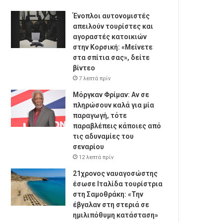
Ένοπλοι αυτονομιστές
απειλούν τουρίστες και
αγοραστές κατοικιών
στην Κορσική: «Μείνετε
στα σπίτια σας», δείτε
βίντεο
7 λεπτά πρίν
Μόργκαν Φρίμαν: Αν σε
πληρώσουν καλά για μία
παραγωγή, τότε
παραβλέπεις κάποιες από
τις αδυναμίες του
σεναρίου
12 λεπτά πρίν
21χρονος ναυαγοσώστης
έσωσε Ιταλίδα τουρίστρια
στη Σαμοθράκη: «Την
έβγαλαν στη στεριά σε
ημιλιπόθυμη κατάσταση»