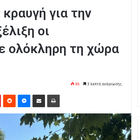
 κραυγή για την
ξέλιξη οι
σε ολόκληρη τη χώρα
86
3 λεπτά ανάγνωσης
Pinterest
Reddit
Messenger
Κοινοποίηση μέσω Email
Εκτύπωση