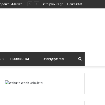
Μόργκαν Φρίμαν: Αν σε πληρώσουν καλά για μία παραγωγή, τότε παραβλέπεις κάποιες από τις αδυναμίες του σεναρίου
info@hours.gr
Hours Chat
Αναζήτηση
S
HOURS CHAT
για