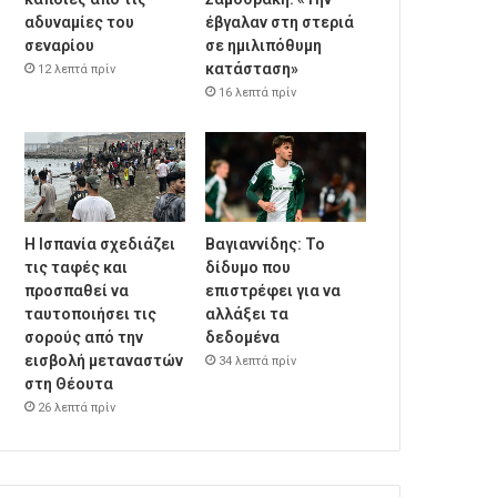
αδυναμίες του
έβγαλαν στη στεριά
σεναρίου
σε ημιλιπόθυμη
κατάσταση»
12 λεπτά πρίν
16 λεπτά πρίν
Η Ισπανία σχεδιάζει
Βαγιαννίδης: Το
τις ταφές και
δίδυμο που
προσπαθεί να
επιστρέφει για να
ταυτοποιήσει τις
αλλάξει τα
σορούς από την
δεδομένα
εισβολή μεταναστών
34 λεπτά πρίν
στη Θέουτα
26 λεπτά πρίν