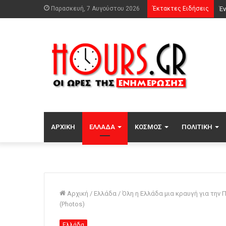
Παρασκευή, 7 Αυγούστου 2026
Έκτακτες Ειδήσεις
ΑΡΧΙΚΉ
ΕΛΛΆΔΑ
ΚΌΣΜΟΣ
ΠΟΛΙΤΙΚΉ
Αρχική
/
Ελλάδα
/
Όλη η Ελλάδα μια κραυγή για την 
(Photos)
Ελλάδα