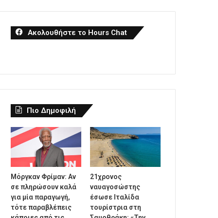
Ακολουθήστε το Hours Chat
Πιο Δημοφιλή
Μόργκαν Φρίμαν: Αν
21χρονος
σε πληρώσουν καλά
ναυαγοσώστης
για μία παραγωγή,
έσωσε Ιταλίδα
τότε παραβλέπεις
τουρίστρια στη
κάποιες από τις
Σαμοθράκη: «Την