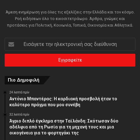
Άμεση ενημέρωση για όλες τις εξελίξεις στην Ελλάδα και τον κόσμο.
Ροή ειδήσεων όλο το εικοσιτετράωρο. Άρθρα, γνώμες και
προτάσεις για Πολιτική, Κοινωνία, Τοπικά, Οικονομία και Αθλητικά.
Εισάγετε
την
ηλεκτρονική
σας
διεύθυνση
Πιο Δημοφιλή
24 λεπτά πρίν
Αντόνιο Μπαντέρας: Η καρδιακή προσβολή ήταν το
καλύτερο πράγμα που μου συνέβη
32 λεπτά πρίν
Άγριο διπλό έγκλημα στην Ταϊλάνδη: Σκότωσαν δύο
αδέλφια από τη Ρωσία για τη μηχανή τους και μια
οικογένεια για το φορτηγάκι της