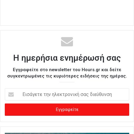
Η ημερήσια ενημέρωσή σας
Εγγραφείτε στο newsletter του Hours.gr και δείτε
συγκεντρωμένες τις κυριότερες ειδήσεις της ημέρας.
Ε
ι
σ
ά
γ
ε
τ