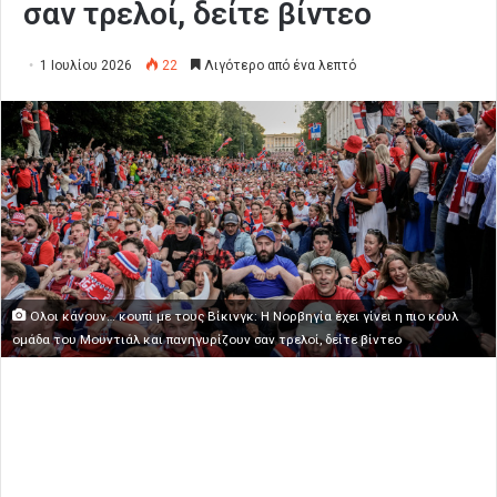
σαν τρελοί, δείτε βίντεο
1 Ιουλίου 2026
22
Λιγότερο από ένα λεπτό
Ολοι κάνουν… κουπί με τους Βίκινγκ: Η Νορβηγία έχει γίνει η πιο κουλ
ομάδα του Μουντιάλ και πανηγυρίζουν σαν τρελοί, δείτε βίντεο