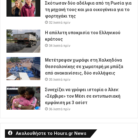
Σκότωσαν δύο αδέλφια από τη Ρωσία για
τη μηχανή τους και μια οικογένεια για το
φορτηγάκι της
32 λεπτά πρίν
Η απόλυτη υποκρισία του Ελληνικού
κράτους
34 λεπτά πρίν
Μετέτρεψαν χωράφι στη Χαλκηδόνα
Θεσσαλονίκης σε χωματερή με μπάζα
από ανακαινίσεις, δύο συλλήψεις
35 λεπτά πρίν
Συνεχίζει να γράφει ιστορία ο Άλεν:
«Σέρβιρε» τον Μέσι σε εντυπωσιακή
εμφάνιση με 3 ασίστ
36 λεπτά πρίν
Ακολουθήστε το Hours.gr News