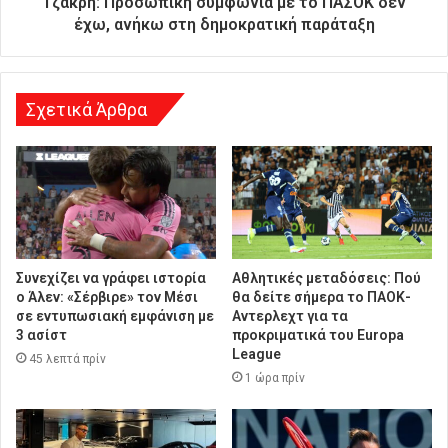
Τζάκρη: Προσωπική συμφωνία με το ΠΑΣΟΚ δεν
θ
έχω, ανήκω στη δημοκρατική παράταξη
υ
ν
σ
η
Σχετικά Άρθρα
Συνεχίζει να γράφει ιστορία
Αθλητικές μεταδόσεις: Πού
ο Άλεν: «Σέρβιρε» τον Μέσι
θα δείτε σήμερα το ΠΑΟΚ-
σε εντυπωσιακή εμφάνιση με
Αντερλεχτ για τα
3 ασίστ
προκριματικά του Europa
League
45 λεπτά πρίν
1 ώρα πρίν