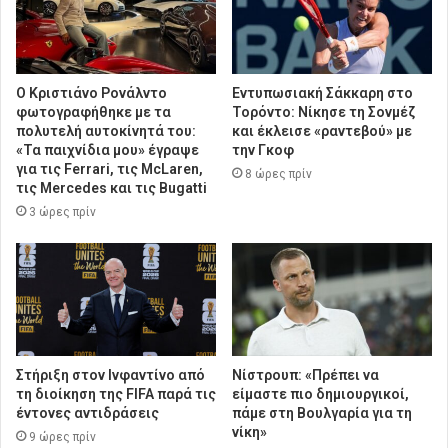
Ο Κριστιάνο Ρονάλντο
Εντυπωσιακή Σάκκαρη στο
φωτογραφήθηκε με τα
Τορόντο: Νίκησε τη Σονμέζ
πολυτελή αυτοκίνητά του:
και έκλεισε «ραντεβού» με
«Τα παιχνίδια μου» έγραψε
την Γκοφ
για τις Ferrari, τις McLaren,
8 ώρες πρίν
τις Mercedes και τις Bugatti
3 ώρες πρίν
Στήριξη στον Ινφαντίνο από
Νίστρουπ: «Πρέπει να
τη διοίκηση της FIFA παρά τις
είμαστε πιο δημιουργικοί,
έντονες αντιδράσεις
πάμε στη Βουλγαρία για τη
νίκη»
9 ώρες πρίν