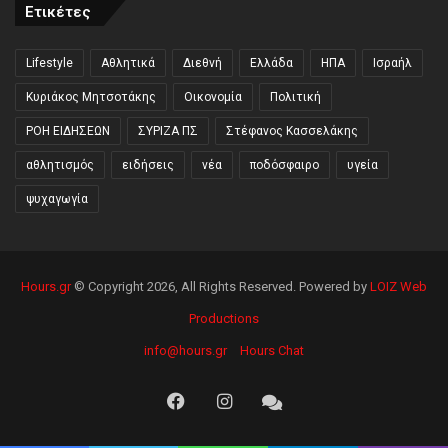
Ετικέτες
Lifestyle
Αθλητικά
Διεθνή
Ελλάδα
ΗΠΑ
Ισραήλ
Κυριάκος Μητσοτάκης
Οικονομία
Πολιτική
ΡΟΗ ΕΙΔΗΣΕΩΝ
ΣΥΡΙΖΑ ΠΣ
Στέφανος Κασσελάκης
αθλητισμός
ειδήσεις
νέα
ποδόσφαιρο
υγεία
ψυχαγωγία
Hours.gr
© Copyright 2026, All Rights Reserved. Powered by
LOIZ Web
Productions
info@hours.gr
Hours Chat
Facebook
Instagram
Hours