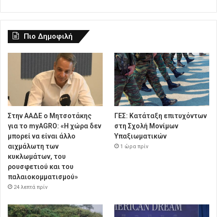
Πιο Δημοφιλή
Στην ΑΑΔΕ ο Μητσοτάκης
ΓΕΣ: Κατάταξη επιτυχόντων
για το myAGRO: «Η χώρα δεν
στη Σχολή Μονίμων
μπορεί να είναι άλλο
Υπαξιωματικών
αιχμάλωτη των
1 ώρα πρίν
κυκλωμάτων, του
ρουσφετιού και του
παλαιοκομματισμού»
24 λεπτά πρίν