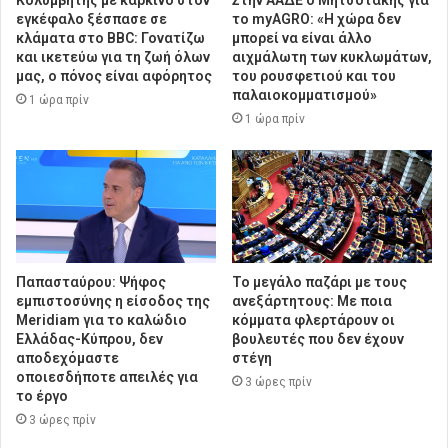
εγκέφαλο ξέσπασε σε
το myAGRO: «Η χώρα δεν
κλάματα στο BBC: Γονατίζω
μπορεί να είναι άλλο
και ικετεύω για τη ζωή όλων
αιχμάλωτη των κυκλωμάτων,
μας, ο πόνος είναι αφόρητος
του ρουσφετιού και του
παλαιοκομματισμού»
1 ώρα πρίν
1 ώρα πρίν
Παπασταύρου: Ψήφος
Το μεγάλο παζάρι με τους
εμπιστοσύνης η είσοδος της
ανεξάρτητους: Με ποια
Meridiam για το καλώδιο
κόμματα φλερτάρουν οι
Ελλάδας-Κύπρου, δεν
βουλευτές που δεν έχουν
αποδεχόμαστε
στέγη
οποιεσδήποτε απειλές για
3 ώρες πρίν
το έργο
3 ώρες πρίν