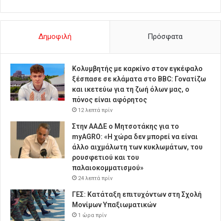
Δημοφιλή
Πρόσφατα
Κολυμβητής με καρκίνο στον εγκέφαλο
ξέσπασε σε κλάματα στο BBC: Γονατίζω
και ικετεύω για τη ζωή όλων μας, ο
πόνος είναι αφόρητος
12 λεπτά πρίν
Στην ΑΑΔΕ ο Μητσοτάκης για το
myAGRO: «Η χώρα δεν μπορεί να είναι
άλλο αιχμάλωτη των κυκλωμάτων, του
ρουσφετιού και του
παλαιοκομματισμού»
24 λεπτά πρίν
ΓΕΣ: Κατάταξη επιτυχόντων στη Σχολή
Μονίμων Υπαξιωματικών
1 ώρα πρίν