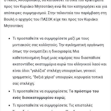
Ο Νίκος Ανδορυλάκης θα καταθέσει τα δικά του ερωτήματα
προς τον Κυριάκο Μητσοτάκη ενώ θα τον κατηγορήσει και για
απόπειρες συμψηφισμού. Στην τελευταία του παρέμβαση στη
Βουλή ο αρχηγός του ΠΑΣΟΚ είχε πει προς τον Κυριάκο
Μητσοτάκη:
Τι προσπαθείτε να συμψηφίσετε μαζί με τους
μιντιακούς σας κολλητούς; Την εγκληματική οργάνωση
όπως την ονοματίζει η δικογραφία; Μια
καθετοποιημένη δομή μιας καμόρας που διασπάθισε
εκατοντάδες εκατομμύρια ευρώ του ελληνικού λαού και
είναι όλοι “γαλάζια” στελέχη υπουργείων, γενικοί
γραμματείς, “δεξιά χέρια” υπουργών, κορυφαία τοπικά
σας στελέχη;
Τι προσπαθείτε να συμψηφίσετε; Τ
ο πρόστιμο του
ενός δισεκατομμυρίου ευρώ;
Τι προσπαθείτε να συμψηφίσετε; Τις επιστολές