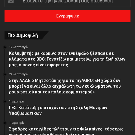
την
ηλεκτρονική
σας
διεύθυνση
Πιο Δημοφιλή
12 λεπτά πρίν
Κολυμβητής με καρκίνο στον εγκέφαλο ξέσπασε σε
κλάματα στο BBC: Γονατίζω και ικετεύω για τη ζωή όλων
μας, ο πόνος είναι αφόρητος
24 λεπτά πρίν
Στην ΑΑΔΕ ο Μητσοτάκης για το myAGRO: «Η χώρα δεν
μπορεί να είναι άλλο αιχμάλωτη των κυκλωμάτων, του
ρουσφετιού και του παλαιοκομματισμού»
1 ώρα πρίν
ΓΕΣ: Κατάταξη επιτυχόντων στη Σχολή Μονίμων
Υπαξιωματικών
1 ώρα πρίν
Σφοδρές καταιγίδες πλήττουν τις Φιλιππίνες, τέσσερις
νεκροί από κατολισθήσεις, δείτε εικόνες