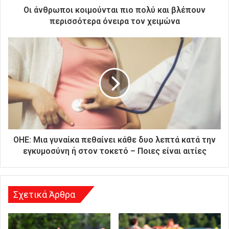
ρ
Οι άνθρωποι κοιμούνται πιο πολύ και βλέπουν
ο
περισσότερα όνειρα τον χειμώνα
ν
ι
κ
ή
σ
α
ς
δ
ι
ε
ύ
ΟΗΕ: Μια γυναίκα πεθαίνει κάθε δυο λεπτά κατά την
θ
εγκυμοσύνη ή στον τοκετό – Ποιες είναι αιτίες
υ
ν
σ
η
Σχετικά Άρθρα