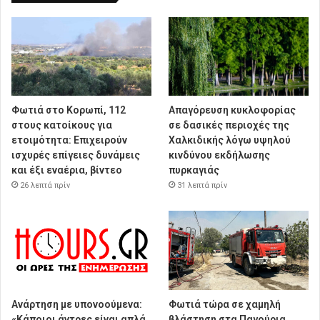
Φωτιά στο Κορωπί, 112
Απαγόρευση κυκλοφορίας
στους κατοίκους για
σε δασικές περιοχές της
ετοιμότητα: Επιχειρούν
Χαλκιδικής λόγω υψηλού
ισχυρές επίγειες δυνάμεις
κινδύνου εκδήλωσης
και έξι εναέρια, βίντεο
πυρκαγιάς
26 λεπτά πρίν
31 λεπτά πρίν
Ανάρτηση με υπονοούμενα:
Φωτιά τώρα σε χαμηλή
«Κάποιοι άντρες είναι απλά
βλάστηση στα Παγούρια