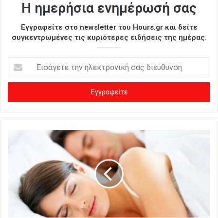
Η ημερήσια ενημέρωσή σας
Εγγραφείτε στο newsletter του Hours.gr και δείτε
συγκεντρωμένες τις κυριότερες ειδήσεις της ημέρας.
Ε
ι
σ
ά
γ
ε
τ
ε
τ
η
ν
η
λ
ε
κ
τ