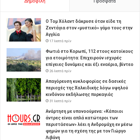
Δημοφιλή
Πρόσφατα
Ο Τομ Χόλαντ δάκρυσε όταν είδε τη
Ζεντάγια στον «μυστικό» γάμο τους στην
Αγγλία
17 λεπτά πρίν
Φωτιά στο Κορωπί, 112 στους κατοίκους
για ετοιμότητα: Επιχειρούν ισχυρές
επίγειες δυνάμεις και έξι εναέρια, βίντεο
26 λεπτά πρίν
Απαγόρευση κυκλοφορίας σε δασικές
περιοχές της Χαλκιδικής λόγω υψηλού
κινδύνου εκδήλωσης πυρκαγιάς
31 λεπτά πρίν
Ανάρτηση με υπονοούμενα: «Κάποιοι
άντρες είναι απλά κατώτεροι των
περιστάσεων» λέει η Ανδρομάχη εν μέσω
φημών για τη σχέση της με τον Γιώργο
Λιβάνη