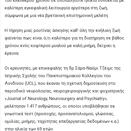
του ελεύθερου χρόνου σε οποιαδήποτε ηλικία συνδέεται με
καλύτερη εγκεφαλική λειτουργία αργότερα στη ζωή,
σύμφωνα με μια νέα βρετανική επιστημονική μελέτη.
Η τήρηση μιας ρουτίνας άσκησης καθ’ όλη την ενήλικη ζωή
φαίνεται πως είναι ό,τι καλύτερο για τη διατήρηση σε βάθος
χρόνου ενός κοφτερού μυαλού με καλή μνήμη, δείχνει η
έρευνα.
Οι ερευνητές, με επικεφαλής τη δρ Σάρα-Ναόμι Τζέιμς της
Ιατρικής Σχολής του Πανεπιστημιακού Κολλεγίου του
Λονδίνου (UCL), που έκαναν τη σχετική δημοσίευση στο
περιοδικό νευρολογίας, νευροχειρουργικής και ψυχιατρικής
«Journal of Neurology, Neurosurgery and Psychiatry»,
μελέτησαν 1.417 ανθρώπους, οι οποίοι υποβλήθηκαν σε
γνωστικά τεστ (προσοχής, προσανατολισμού, γλώσσας,
ομιλίας, μνήμης, ταχύτητας επεξεργασίας δεδομένων κ.α.)
στην ηλικία των 69 ετών.