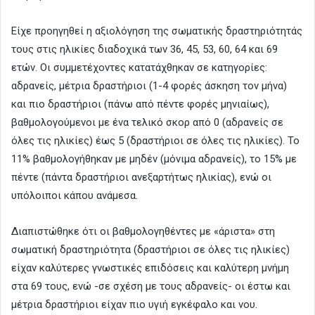
Είχε προηγηθεί η αξιολόγηση της σωματικής δραστηριότητάς
τους στις ηλικίες διαδοχικά των 36, 45, 53, 60, 64 και 69
ετών. Οι συμμετέχοντες κατατάχθηκαν σε κατηγορίες:
αδρανείς, μέτρια δραστήριοι (1-4 φορές άσκηση τον μήνα)
και πιο δραστήριοι (πάνω από πέντε φορές μηνιαίως),
βαθμολογούμενοι με ένα τελικό σκορ από 0 (αδρανείς σε
όλες τις ηλικίες) έως 5 (δραστήριοι σε όλες τις ηλικίες). Το
11% βαθμολογήθηκαν με μηδέν (μόνιμα αδρανείς), το 15% με
πέντε (πάντα δραστήριοι ανεξαρτήτως ηλικίας), ενώ οι
υπόλοιποι κάπου ανάμεσα.
Διαπιστώθηκε ότι οι βαθμολογηθέντες με «άριστα» στη
σωματική δραστηριότητα (δραστήριοι σε όλες τις ηλικίες)
είχαν καλύτερες γνωστικές επιδόσεις και καλύτερη μνήμη
στα 69 τους, ενώ -σε σχέση με τους αδρανείς- οι έστω και
μέτρια δραστήριοι είχαν πιο υγιή εγκέφαλο και νου.