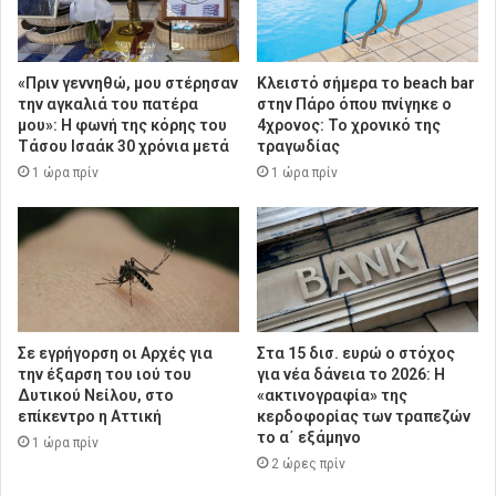
«Πριν γεννηθώ, μου στέρησαν
Κλειστό σήμερα το beach bar
την αγκαλιά του πατέρα
στην Πάρο όπου πνίγηκε ο
μου»: Η φωνή της κόρης του
4χρονος: Το χρονικό της
Τάσου Ισαάκ 30 χρόνια μετά
τραγωδίας
1 ώρα πρίν
1 ώρα πρίν
Σε εγρήγορση οι Αρχές για
Στα 15 δισ. ευρώ ο στόχος
την έξαρση του ιού του
για νέα δάνεια το 2026: Η
Δυτικού Νείλου, στο
«ακτινογραφία» της
επίκεντρο η Αττική
κερδοφορίας των τραπεζών
το α΄ εξάμηνο
1 ώρα πρίν
2 ώρες πρίν