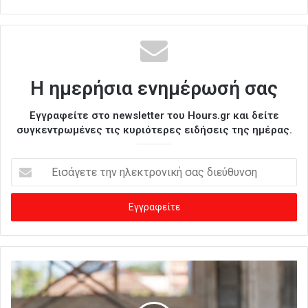
Η ημερήσια ενημέρωσή σας
Εγγραφείτε στο newsletter του Hours.gr και δείτε
συγκεντρωμένες τις κυριότερες ειδήσεις της ημέρας.
Ε
ι
σ
ά
γ
ε
τ
ε
τ
η