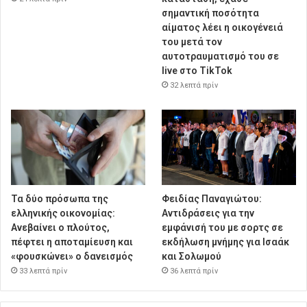
σημαντική ποσότητα
αίματος λέει η οικογένειά
του μετά τον
αυτοτραυματισμό του σε
live στο TikTok
32 λεπτά πρίν
Τα δύο πρόσωπα της
Φειδίας Παναγιώτου:
ελληνικής οικονομίας:
Αντιδράσεις για την
Aνεβαίνει ο πλούτος,
εμφάνισή του με σορτς σε
πέφτει η αποταμίευση και
εκδήλωση μνήμης για Ισαάκ
«φουσκώνει» ο δανεισμός
και Σολωμού
33 λεπτά πρίν
36 λεπτά πρίν