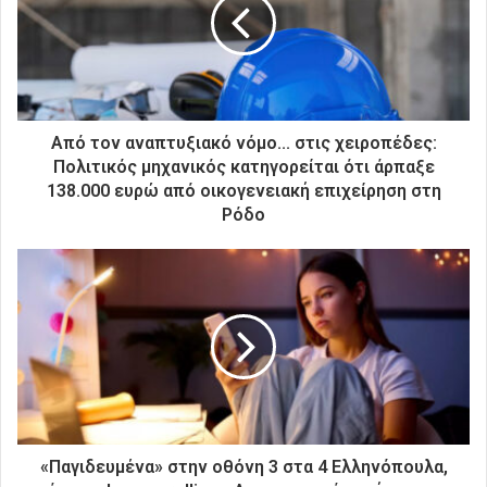
ν
η
λ
ε
κ
τ
ρ
Από τον αναπτυξιακό νόμο... στις χειροπέδες:
ο
Πολιτικός μηχανικός κατηγορείται ότι άρπαξε
ν
138.000 ευρώ από οικογενειακή επιχείρηση στη
ι
Ρόδο
κ
ή
σ
α
ς
δ
ι
ε
ύ
θ
υ
«Παγιδευμένα» στην οθόνη 3 στα 4 Ελληνόπουλα,
ν