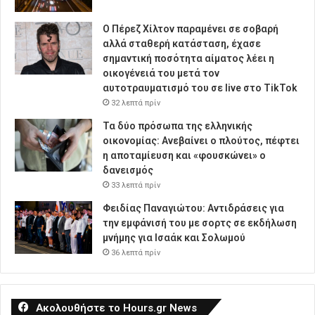
Ο Πέρεζ Χίλτον παραμένει σε σοβαρή
αλλά σταθερή κατάσταση, έχασε
σημαντική ποσότητα αίματος λέει η
οικογένειά του μετά τον
αυτοτραυματισμό του σε live στο TikTok
32 λεπτά πρίν
Τα δύο πρόσωπα της ελληνικής
οικονομίας: Aνεβαίνει ο πλούτος, πέφτει
η αποταμίευση και «φουσκώνει» ο
δανεισμός
33 λεπτά πρίν
Φειδίας Παναγιώτου: Αντιδράσεις για
την εμφάνισή του με σορτς σε εκδήλωση
μνήμης για Ισαάκ και Σολωμού
36 λεπτά πρίν
Ακολουθήστε το Hours.gr News