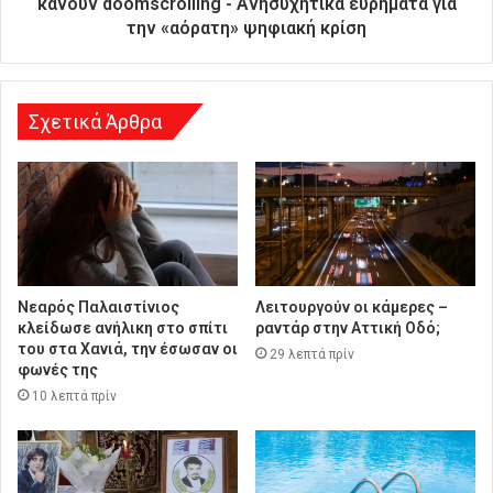
κάνουν doomscrolling - Ανησυχητικά ευρήματα για
σ
την «αόρατη» ψηφιακή κρίση
η
Σχετικά Άρθρα
Νεαρός Παλαιστίνιος
Λειτουργούν οι κάμερες –
κλείδωσε ανήλικη στο σπίτι
ραντάρ στην Αττική Οδό;
του στα Χανιά, την έσωσαν οι
29 λεπτά πρίν
φωνές της
10 λεπτά πρίν