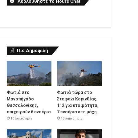
Ακολουθήστε το Hours Chat
Πιο Δημοφιλή
Φωτιά στο
Φωτιά τώρα στο
Μονοπήγαδο
Στεφάνι Κορινθίας,
Θεσσαλονίκης,
112 για ετοιμότητα,
επιχειρούν 6 εναέρια
7 εναέρια στη μάχη
10 λεπτά πρίν
16 λεπτά πρίν