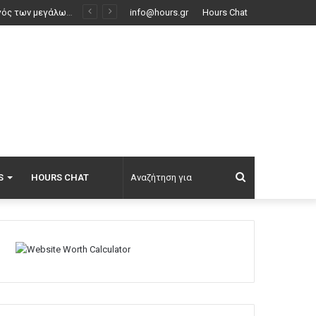
info@hours.gr
Hours Chat
Αναζήτηση
S
HOURS CHAT
για