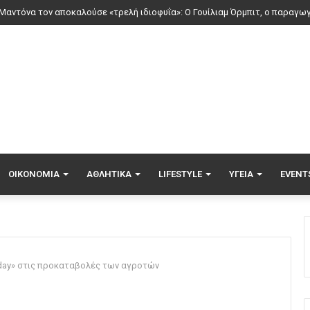
τιά στο Μονοπήγαδο Θεσσαλονίκης, επιχειρούν 6 εναέρια
ΟΙΚΟΝΟΜΊΑ
ΑΘΛΗΤΙΚΆ
LIFESTYLE
ΥΓΕΊΑ
EVENT
riday» στις προκαταβολές των αγροτών