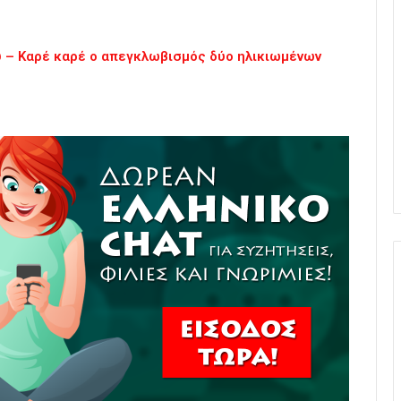
υ – Καρέ καρέ ο απεγκλωβισμός δύο ηλικιωμένων