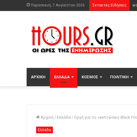
Παρασκευή, 7 Αυγούστου 2026
Έκτακτες Ειδήσεις
Φω
ΑΡΧΙΚΉ
ΕΛΛΆΔΑ
ΚΌΣΜΟΣ
ΠΟΛΙΤΙΚΉ
Αρχική
/
Ελλάδα
/
Οργή για τις «εκπτώσεις Black F
Ελλάδα