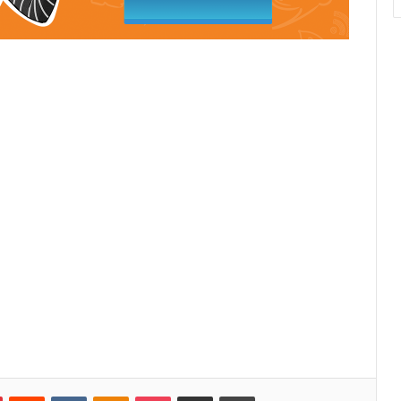
Pinterest
Reddit
VKontakte
Odnoklassniki
Pocket
Κοινοποίηση μέσω Email
Εκτύπωση