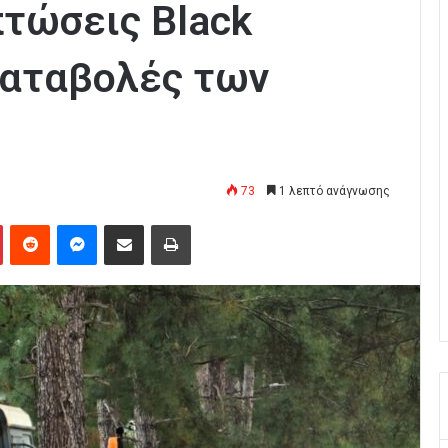
πτώσεις Black
οκαταβολές των
73
1 λεπτό ανάγνωσης
Pinterest
Reddit
Messenger
Κοινοποίηση μέσω Email
Εκτύπωση