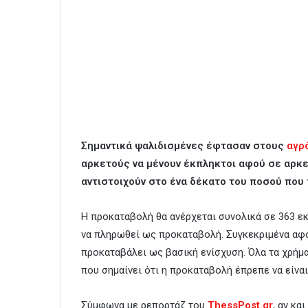
Σημαντικά ψαλιδισμένες έφτασαν στους
αγρ
αρκετούς να μένουν έκπληκτοι αφού σε αρκ
αντιστοιχούν στο ένα δέκατο του ποσού που 
Η προκαταβολή θα ανέρχεται συνολικά σε 363 εκ
να πληρωθεί ως προκαταβολή. Συγκεκριμένα αφο
προκαταβάλει ως βασική ενίσχυση. Όλα τα χρήμα
που σημαίνει ότι η προκαταβολή έπρεπε να είναι
Σύμφωνα με ρεπορτάζ του
ThessPost.gr
, αν κ