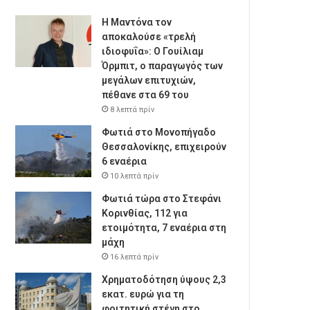
Η Μαντόνα τον
αποκαλούσε «τρελή
ιδιοφυΐα»: Ο Γουίλιαμ
Όρμπιτ, ο παραγωγός των
μεγάλων επιτυχιών,
πέθανε στα 69 του
8 λεπτά πρίν
Φωτιά στο Μονοπήγαδο
Θεσσαλονίκης, επιχειρούν
6 εναέρια
10 λεπτά πρίν
Φωτιά τώρα στο Στεφάνι
Κορινθίας, 112 για
ετοιμότητα, 7 εναέρια στη
μάχη
16 λεπτά πρίν
Χρηματοδότηση ύψους 2,3
εκατ. ευρώ για τη
φοιτητική στέγη στο