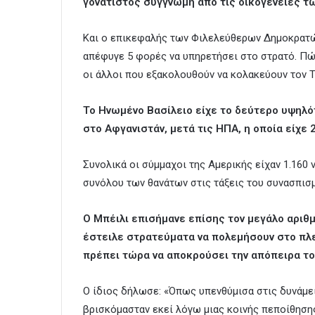
γονατιστός συγγνώμη από τις οικογένειες τ
Και ο επικεφαλής των Φιλελεύθερων Δημοκρατών
απέφυγε 5 φορές να υπηρετήσει στο στρατό. Πώς
οι άλλοι που εξακολουθούν να κολακεύουν τον Τ
Το Ηνωμένο Βασίλειο είχε το δεύτερο υψηλ
στο Αφγανιστάν, μετά τις ΗΠΑ, η οποία είχε 
Συνολικά οι σύμμαχοι της Αμερικής είχαν 1.160 
συνόλου των θανάτων στις τάξεις του συνασπισ
Ο Μπέιλι επισήμανε επίσης τον μεγάλο αριθ
έστειλε στρατεύματα να πολεμήσουν στο πλε
πρέπει τώρα να αποκρούσει την απόπειρα το
Ο ίδιος δήλωσε: «Όπως υπενθύμισα στις δυνάμει
βρισκόμασταν εκεί λόγω μιας κοινής πεποίθησης