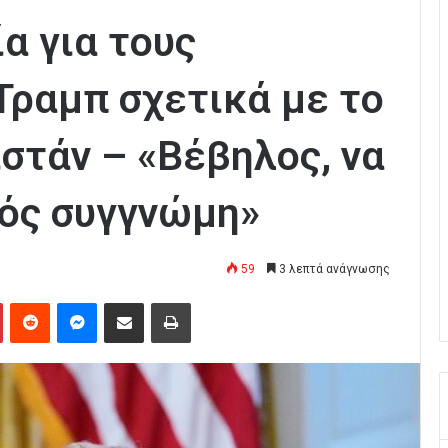
α για τους
Τραμπ σχετικά με το
στάν – «Βέβηλος, να
τός συγγνώμη»
59
3 λεπτά ανάγνωσης
Pinterest
Reddit
Messenger
Κοινοποίηση μέσω Email
Εκτύπωση