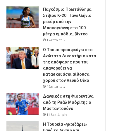
Παγκόσμιο Πρωτάθλημα
Στίβου Κ-20: Πανελλήνιο
ρεκόρ από την
Μπακογιάννη στα 100
μέτρα εμπόδια, βίντεο
1 λεπτό πρίν
Ο Τραμπ προσφεύγει στο
Ανώτατο Δικαστήριο κατά
της απόφασης που του
απαγορεύει να
κατασκευάσει αίθουσα
χορού στον Λευκό Οίκο
4 λεπτά πρίν
Δανεικός στη Φιορεντίνα
από τη Ρεάλ Μαδρίτης ο
Μασταντουόνο
11 λεπτά πρίν
Η Τουρκία «γκριζάρει»
ξανά το Αιγαίο και