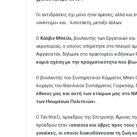
Οι αντιδράσεις όχι μόνο ήταν άμεσες, αλλά και 
«ανέντιμο» και… λιποτάκτη, μεταξύ άλλων.
Ο
Κάλβιν Μπέιλι,
βουλευτής των Εργατικών και 
αεροπορίας, ο οποίος υπηρέτησε στο πλευρό α
Αφγανιστάν, δήλωσε στο πρακτορείο ειδήσεων Pr
καμιά σχέση με την πραγματικότητα που βίω
Ο βουλευτής του Συντηρητικού Κόμματος Μπεν 
λοχαγός του Βασιλικού Συντάγματος Γιορκσάιρ,
έθνους μας και αυτή των εταίρων μας στο Ν
των Ηνωμένων Πολιτειών
».
Ο Ταν Ντέζι, πρόεδρος της Επιτροπής Άμυνας τ
προέδρου ήταν «
απαίσια και ύβρις προς τους
γυναίκες, οι οποίοι διακινδύνευσαν τη ζωή 