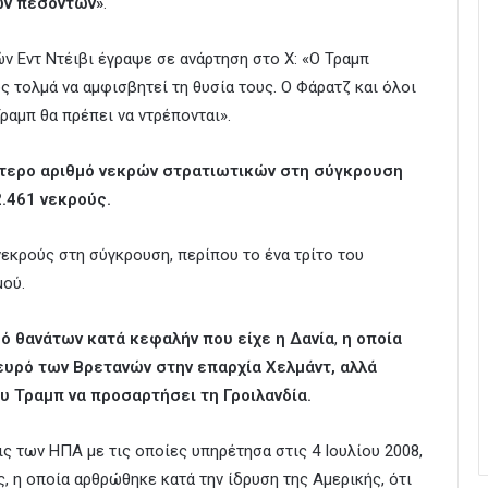
ων πεσόντων»
.
 Εντ Ντέιβι έγραψε σε ανάρτηση στο X: «Ο Τραμπ
 τολμά να αμφισβητεί τη θυσία τους. Ο Φάρατζ και όλοι
ραμπ θα πρέπει να ντρέπονται».
ότερο αριθμό νεκρών στρατιωτικών στη σύγκρουση
2.461 νεκρούς.
νεκρούς στη σύγκρουση, περίπου το ένα τρίτο του
μού.
μό θανάτων κατά κεφαλήν που είχε η Δανία
,
η οποία
υρό των Βρετανών στην επαρχία Χελμάντ, αλλά
υ Τραμπ να προσαρτήσει τη Γροιλανδία.
ς των ΗΠΑ με τις οποίες υπηρέτησα στις 4 Ιουλίου 2008,
, η οποία αρθρώθηκε κατά την ίδρυση της Αμερικής, ότι