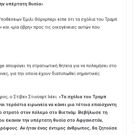
την υπέρτατη θυσία
».
ποθέσεων Έμιλι Θόρνμπερι είπε ότι τα σχόλια του Τραμπ
» και «μία ύβρη» προς τις οικογένειες αυτών που
χε αποφύγει τη στρατιωτική θητεία για να πολεμήσει στο
ρνες, για την οποία έχουν διατυπωθεί σημαντικές
ς, ο Στίβεν Στιούαρτ λέει: «
Τα σχόλια του Τραμπ
ναι τεράστια ειρωνεία να κάνει μια τέτοια επαίσχυντη
ο στρατό στον πόλεμο στο Βιετνάμ. Βεβήλωσε τη
υ έκαναν την υπέρτατη θυσία στο Αφγανιστάν,
ρόφους. Αν ήταν ένας έντιμος άνθρωπος, θα ζητούσε