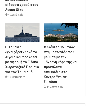
αίθουσα χορού στον
Λευκό Οίκο
4 λεπτά πρίν
Η Τουρκία
Φυλάκιση 15 μηνών
«γκριζάρει» ξανά το
στη Βρετανίδα που
Αιγαίο και προκαλεί
μέθυσε με την
με αφορμή το Ειδικό
15χρονη κόρη της και
Χωροταξικό Πλαίσιο
προκάλεσε
για τον Τουρισμό
επεισόδιο στο
Κέντρο Υγείας
13 λεπτά πρίν
Σκιάθου
14 λεπτά πρίν