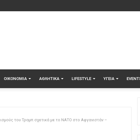
ΟΙΚΟΝΟΜΊΑ
ΑΘΛΗΤΙΚΆ
LIFESTYLE
ΥΓΕΊΑ
EVENT
ρισμούς του Τραμπ σχετικά με το ΝΑΤΟ στο Αφγανιστάν –