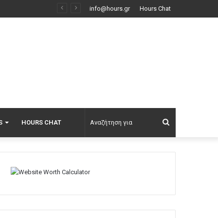
Ο Τραμπ προσφεύγει στο Ανώτατο Δικαστήριο κατά της απόφασης που του απαγορεύει να κατασκευάσει αίθουσα χορού στον Λευκό Οίκο
info@hours.gr
Hours Chat
Αναζήτηση
S
HOURS CHAT
για