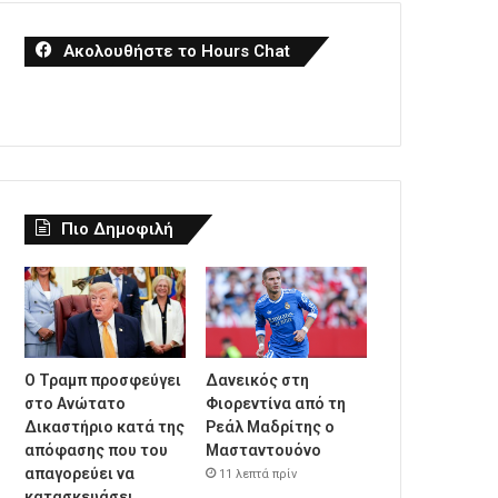
Ακολουθήστε το Hours Chat
Πιο Δημοφιλή
Ο Τραμπ προσφεύγει
Δανεικός στη
στο Ανώτατο
Φιορεντίνα από τη
Δικαστήριο κατά της
Ρεάλ Μαδρίτης ο
απόφασης που του
Μασταντουόνο
απαγορεύει να
11 λεπτά πρίν
κατασκευάσει