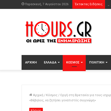
Παρασκευή, 7 Αυγούστου 2026
Έκτακτες Ειδήσεις
ΑΡΧΙΚΉ
ΕΛΛΆΔΑ
ΚΌΣΜΟΣ
ΠΟΛΙΤΙΚΉ
Αρχική
/
Κόσμος
/
Οργή στη Βρετανία για τους ισχυ
«Βέβηλος, να ζητήσει γονατιστός συγγνώμη»
Κόσμος