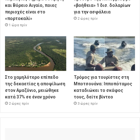
και Βόρειο Αιγαίο, ποιες
«βοήθεια» 1 δισ. δολαρίων
περιοχές είναι στο
για την ασφάλεια
«πορτοκαλί»
2 ώρες πρίν
1 ώρα πρίν
Στο χαμηλότερο επίπεδο
Τρόμος για τουρίστες στη
της δεκαετίας η αποψίλωση
Μποτσουάνα: Ιπποπόταμος
στον Αμαζόνιο, μειώθηκε
καταδιώκει το σκάφος
κατά 37% σε έναν χρόνο
τους, δείτε βίντεο
2 ώρες πρίν
3 ώρες πρίν