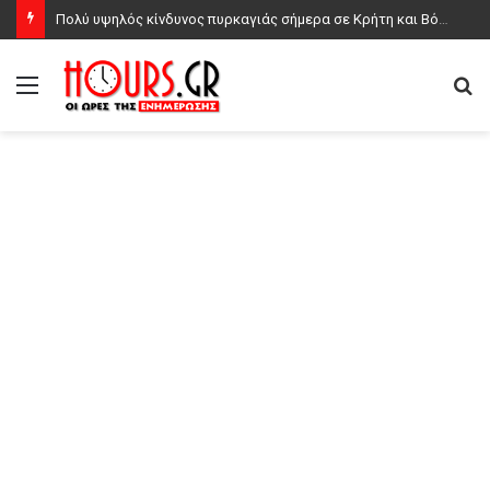
Πολύ υψηλός κίνδυνος πυρκαγιάς σήμερα σε Κρήτη και Βόρειο Αιγαίο, ποιες περιοχές είναι στο «πορτοκαλί»
Μενού
Α
γι