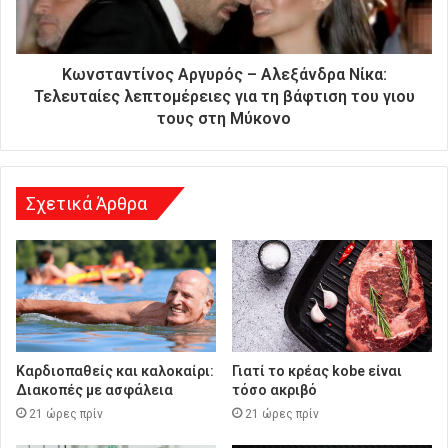
ς
δ
ι
ε
Κωνσταντίνος Αργυρός – Αλεξάνδρα Νίκα:
ύ
Τελευταίες λεπτομέρειες για τη βάφτιση του γιου
θ
τους στη Μύκονο
υ
ν
σ
η
Σχετικά Άρθρα
Καρδιοπαθείς και καλοκαίρι:
Γιατί το κρέας kobe είναι
Διακοπές με ασφάλεια
τόσο ακριβό
21 ώρες πρίν
21 ώρες πρίν