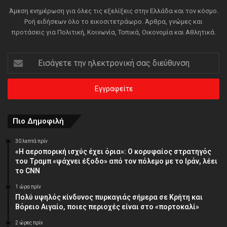
Άμεση ενημέρωση για όλες τις εξελίξεις στην Ελλάδα και τον κόσμο.
Ροή ειδήσεων όλο το εικοσιτετράωρο. Άρθρα, γνώμες και
προτάσεις για Πολιτική, Κοινωνία, Τοπικά, Οικονομία και Αθλητικά.
Εισάγετε
την
ηλεκτρονική
σας
διεύθυνση
Πιο Δημοφιλή
30 λεπτά πρίν
«Η αεροπορική ισχύς έχει όρια»: Ο κορυφαίος στρατηγός
του Τραμπ «ψάχνει έξοδο» από τον πόλεμο με το Ιράν, λέει
το CNN
1 ώρα πρίν
Πολύ υψηλός κίνδυνος πυρκαγιάς σήμερα σε Κρήτη και
Βόρειο Αιγαίο, ποιες περιοχές είναι στο «πορτοκαλί»
2 ώρες πρίν