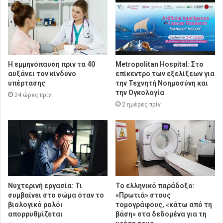
Η εμμηνόπαυση πριν τα 40
Metropolitan Hospital: Στο
αυξάνει τον κίνδυνο
επίκεντρο των εξελίξεων για
υπέρτασης
την Τεχνητή Νοημοσύνη και
την Ογκολογία
24 ώρες πρίν
2 ημέρες πρίν
Νυχτερινή εργασία: Τι
Το ελληνικό παράδοξο:
συμβαίνει στο σώμα όταν το
«Πρωτιά» στους
βιολογικό ρολόι
τομογράφους, «κάτω από τη
απορρυθμίζεται
βάση» στα δεδομένα για τη