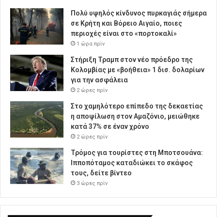
Πολύ υψηλός κίνδυνος πυρκαγιάς σήμερα
σε Κρήτη και Βόρειο Αιγαίο, ποιες
περιοχές είναι στο «πορτοκαλί»
1 ώρα πρίν
Στήριξη Τραμπ στον νέο πρόεδρο της
Κολομβίας με «βοήθεια» 1 δισ. δολαρίων
για την ασφάλεια
2 ώρες πρίν
Στο χαμηλότερο επίπεδο της δεκαετίας
η αποψίλωση στον Αμαζόνιο, μειώθηκε
κατά 37% σε έναν χρόνο
2 ώρες πρίν
Τρόμος για τουρίστες στη Μποτσουάνα:
Ιπποπόταμος καταδιώκει το σκάφος
τους, δείτε βίντεο
3 ώρες πρίν