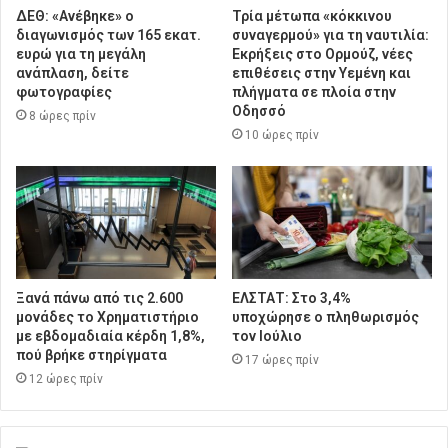
ΔΕΘ: «Ανέβηκε» ο
Τρία μέτωπα «κόκκινου
διαγωνισμός των 165 εκατ.
συναγερμού» για τη ναυτιλία:
ευρώ για τη μεγάλη
Εκρήξεις στο Ορμούζ, νέες
ανάπλαση, δείτε
επιθέσεις στην Υεμένη και
φωτογραφίες
πλήγματα σε πλοία στην
Οδησσό
8 ώρες πρίν
10 ώρες πρίν
Ξανά πάνω από τις 2.600
ΕΛΣΤΑΤ: Στο 3,4%
μονάδες το Χρηματιστήριο
υποχώρησε ο πληθωρισμός
με εβδομαδιαία κέρδη 1,8%,
τον Ιούλιο
πού βρήκε στηρίγματα
17 ώρες πρίν
12 ώρες πρίν