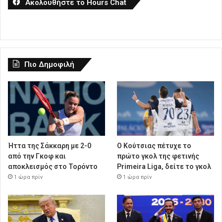
Ακολουθήστε το Hours Chat
Πιο Δημοφιλή
Ήττα της Σάκκαρη με 2-0
Ο Κούτσιας πέτυχε το
από την Γκοφ και
πρώτο γκολ της φετινής
αποκλεισμός στο Τορόντο
Primeira Liga, δείτε το γκολ
1 ώρα πρίν
1 ώρα πρίν