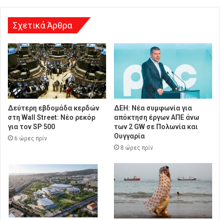
ν
σ
η
Σχετικά Άρθρα
Δεύτερη εβδομάδα κερδών
ΔΕΗ: Νέα συμφωνία για
στη Wall Street: Νέο ρεκόρ
απόκτηση έργων ΑΠΕ άνω
για τον SP 500
των 2 GW σε Πολωνία και
Ουγγαρία
6 ώρες πρίν
8 ώρες πρίν