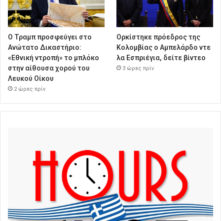
Ο Τραμπ προσφεύγει στο
Ορκίστηκε πρόεδρος της
Ανώτατο Δικαστήριο:
Κολομβίας ο Αμπελάρδο ντε
«Εθνική ντροπή» το μπλόκο
λα Εσπριέγια, δείτε βίντεο
στην αίθουσα χορού του
3 ώρες πρίν
Λευκού Οίκου
2 ώρες πρίν