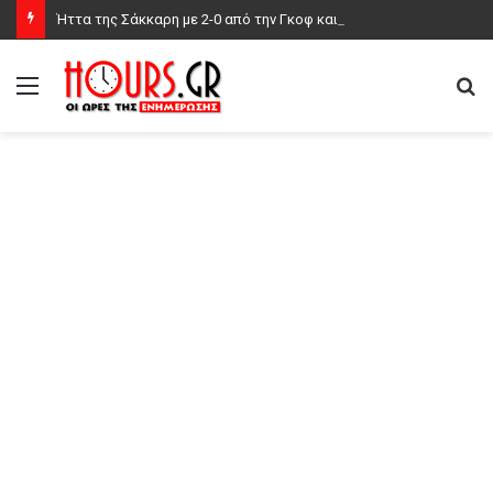
Ήττα της Σάκκαρη με 2-0 από την Γκοφ και αποκλεισμός στο Τορόντο
Μενού
Α
γι