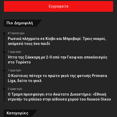
ηλεκτρονική
σας
διεύθυνση
Πιο Δημοφιλή
47 λεπτά πρίν
Ρωσικά πλήγματα σε Κίεβο και Μπροβαρί: Τρεις νεκροί,
ανάμεσά τους ένα παιδί
1 ώρα πρίν
Ήττα της Σάκκαρη με 2-0 από την Γκοφ και αποκλεισμός
στο Τορόντο
1 ώρα πρίν
Ο Κούτσιας πέτυχε το πρώτο γκολ της φετινής Primeira
Liga, δείτε το γκολ
2 ώρες πρίν
Ο Τραμπ προσφεύγει στο Ανώτατο Δικαστήριο: «Εθνική
ντροπή» το μπλόκο στην αίθουσα χορού του Λευκού Οίκου
Κατηγορίες