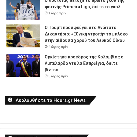
Ο Κούτσιας πέτυχε το πρώτο γκολ της
φετινής Primeira Liga, δείτε το γκολ
1 ώρα πρίν
Ο Τραμπ προσφεύγει στο Ανώτατο
Δικαστήριο: «Εθνική ντροπή» το μπλόκο
στην αίθουσα χορού του Λευκού Οίκου
2 ώρες πρίν
Ορκίστηκε πρόεδρος της Κολομβίας ο
Αμπελάρδο ντε λα Εσπριέγια, δείτε
βίντεο
3 ώρες πρίν
Ακολουθήστε το Hours.gr News