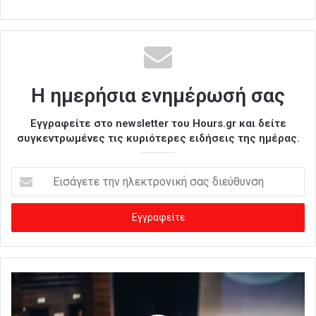
Η ημερήσια ενημέρωσή σας
Εγγραφείτε στο newsletter του Hours.gr και δείτε
συγκεντρωμένες τις κυριότερες ειδήσεις της ημέρας.
Ε
ι
σ
ά
γ
ε
τ
ε
τ
η