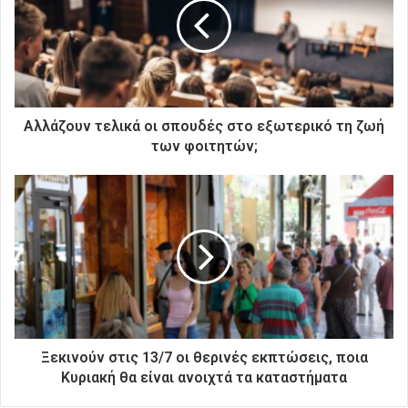
ν
η
λ
ε
κ
τ
ρ
Aλλάζουν τελικά οι σπουδές στο εξωτερικό τη ζωή
ο
των φοιτητών;
ν
ι
κ
ή
σ
α
ς
δ
ι
ε
ύ
Ξεκινούν στις 13/7 οι θερινές εκπτώσεις, ποια
θ
Κυριακή θα είναι ανοιχτά τα καταστήματα
υ