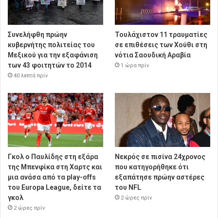
Συνελήφθη πρώην
Τουλάχιστον 11 τραυματίες
κυβερνήτης πολιτείας του
σε επιθέσεις των Χούθι στη
Μεξικού για την εξαφάνιση
νότια Σαουδική Αραβία
των 43 φοιτητών το 2014
1 ώρα πρίν
40 λεπτά πρίν
Γκολ ο Παυλίδης στη εξάρα
Νεκρός σε πισίνα 24χρονος
της Μπενφίκα στη Χαρτς και
που κατηγορήθηκε ότι
μια ανάσα από τα play-offs
εξαπάτησε πρώην αστέρες
του Europa League, δείτε τα
του NFL
γκολ
2 ώρες πρίν
2 ώρες πρίν