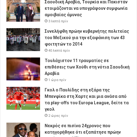
Σαουδική Αραβία, Τουρκία και Πακιστάν
ετοιμάζονται να υπογράψουν συμφωνία
αμοιβαίας άμυνας
3 λεπτά πρίν
Συνελήφθη πρώην κυβερνήτης πολιτείας
του Μεξικού για την εξαφάνιση των 43
φοιτητών το 2014
40 λεπτά πρίν
Τουλάχιστον 11 τραυματίες σε
επιθέσεις των Χούθι στη νότια Σαουδική
Αραβία
1 ώρα πρίν
Γκολ ο Παυλίδης στη εξάρα της
Μπενφίκα στη Χαρτς και μια ανάσα από
τα play-offs του Europa League, δείτε τα
γκολ
2 ώρες πρίν
Νεκρός σε πισίνα 24χρονος που
κατηγορήθηκε ότι εξαπάτησε πρώην