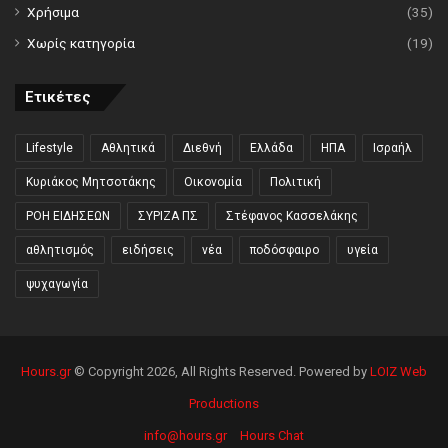
Χρήσιμα
(35)
Χωρίς κατηγορία
(19)
Ετικέτες
Lifestyle
Αθλητικά
Διεθνή
Ελλάδα
ΗΠΑ
Ισραήλ
Κυριάκος Μητσοτάκης
Οικονομία
Πολιτική
ΡΟΗ ΕΙΔΗΣΕΩΝ
ΣΥΡΙΖΑ ΠΣ
Στέφανος Κασσελάκης
αθλητισμός
ειδήσεις
νέα
ποδόσφαιρο
υγεία
ψυχαγωγία
Hours.gr
© Copyright 2026, All Rights Reserved. Powered by
LOIZ Web
Productions
info@hours.gr
Hours Chat