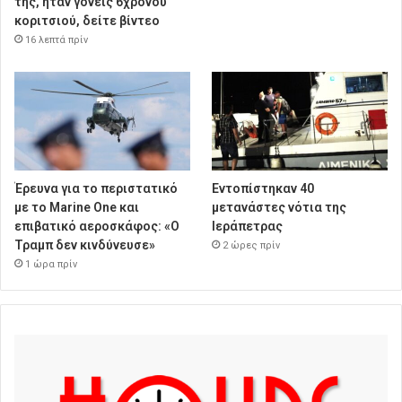
της, ήταν γονείς 6χρονου
κοριτσιού, δείτε βίντεο
16 λεπτά πρίν
Έρευνα για το περιστατικό
Εντοπίστηκαν 40
με το Marine One και
μετανάστες νότια της
επιβατικό αεροσκάφος: «Ο
Ιεράπετρας
Τραμπ δεν κινδύνευσε»
2 ώρες πρίν
1 ώρα πρίν