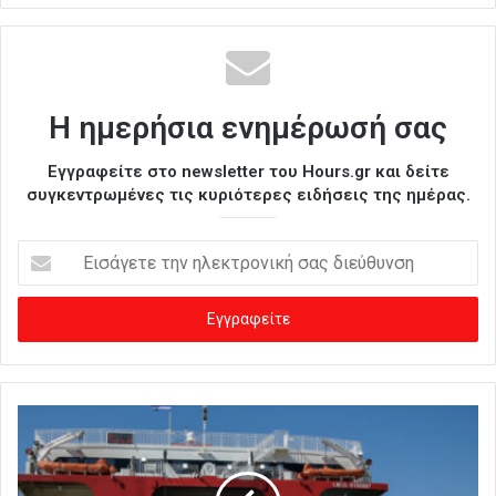
Η ημερήσια ενημέρωσή σας
Εγγραφείτε στο newsletter του Hours.gr και δείτε
συγκεντρωμένες τις κυριότερες ειδήσεις της ημέρας.
Ε
ι
σ
ά
γ
ε
τ
ε
τ
η
ν