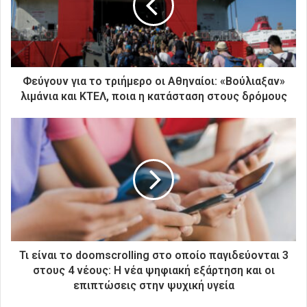
η
λ
ε
κ
τ
ρ
Φεύγουν για το τριήμερο οι Αθηναίοι: «Βούλιαξαν»
ο
λιμάνια και ΚΤΕΛ, ποια η κατάσταση στους δρόμους
ν
ι
κ
ή
σ
α
ς
δ
ι
ε
ύ
Τι είναι το doomscrolling στο οποίο παγιδεύονται 3
θ
στους 4 νέους: Η νέα ψηφιακή εξάρτηση και οι
υ
επιπτώσεις στην ψυχική υγεία
ν