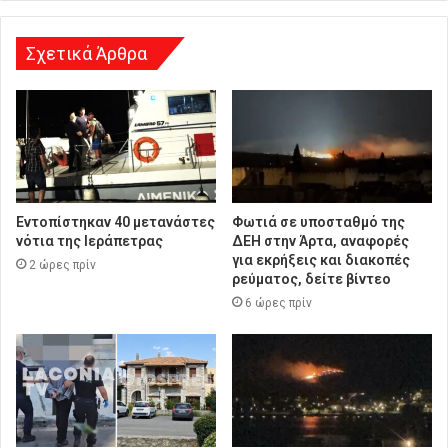
σ
η
Σχετικά Άρθρα
Εντοπίστηκαν 40 μετανάστες
Φωτιά σε υποσταθμό της
νότια της Ιεράπετρας
ΔΕΗ στην Άρτα, αναφορές
για εκρήξεις και διακοπές
2 ώρες πρίν
ρεύματος, δείτε βίντεο
6 ώρες πρίν