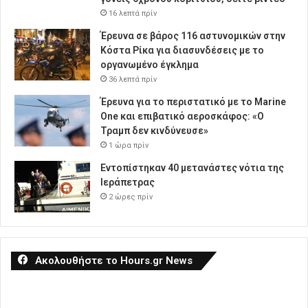
16 λεπτά πρίν
Έρευνα σε βάρος 116 αστυνομικών στην
Κόστα Ρίκα για διασυνδέσεις με το
οργανωμένο έγκλημα
36 λεπτά πρίν
Έρευνα για το περιστατικό με το Marine
One και επιβατικό αεροσκάφος: «Ο
Τραμπ δεν κινδύνευσε»
1 ώρα πρίν
Εντοπίστηκαν 40 μετανάστες νότια της
Ιεράπετρας
2 ώρες πρίν
Ακολουθήστε το Hours.gr News