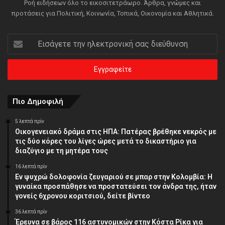
Ροή ειδήσεων όλο το εικοσιτετράωρο. Άρθρα, γνώμες και
προτάσεις για Πολιτική, Κοινωνία, Τοπικά, Οικονομία και Αθλητικά.
Εισάγετε
την
ηλεκτρονική
σας
διεύθυνση
Πιο Δημοφιλή
5 λεπτά πρίν
Οικογενειακό δράμα στις ΗΠΑ: Πατέρας βρέθηκε νεκρός με
τις δύο κόρες του λίγες ώρες μετά το δικαστήριο για
διαζύγιο με τη μητέρα τους
16 λεπτά πρίν
Εν ψυχρώ δολοφονία ζευγαριού σε μπαρ στην Κολομβία: Η
γυναίκα προσπάθησε να προστατεύσει τον άνδρα της, ήταν
γονείς 6χρονου κοριτσιού, δείτε βίντεο
36 λεπτά πρίν
Έρευνα σε βάρος 116 αστυνομικών στην Κόστα Ρίκα για