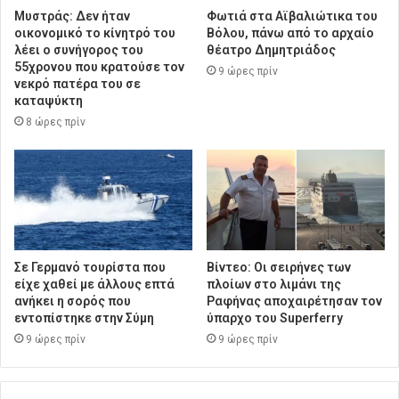
Μυστράς: Δεν ήταν
Φωτιά στα Αϊβαλιώτικα του
οικονομικό το κίνητρό του
Βόλου, πάνω από το αρχαίο
λέει ο συνήγορος του
θέατρο Δημητριάδος
55χρονου που κρατούσε τον
9 ώρες πρίν
νεκρό πατέρα του σε
καταψύκτη
8 ώρες πρίν
Σε Γερμανό τουρίστα που
Βίντεο: Οι σειρήνες των
είχε χαθεί με άλλους επτά
πλοίων στο λιμάνι της
ανήκει η σορός που
Ραφήνας αποχαιρέτησαν τον
εντοπίστηκε στην Σύμη
ύπαρχο του Superferry
9 ώρες πρίν
9 ώρες πρίν