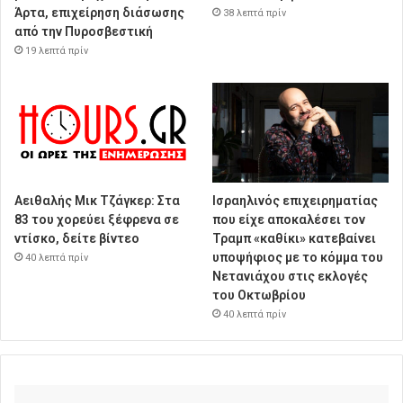
Άρτα, επιχείρηση διάσωσης
38 λεπτά πρίν
από την Πυροσβεστική
19 λεπτά πρίν
Αειθαλής Μικ Τζάγκερ: Στα
Ισραηλινός επιχειρηματίας
83 του χορεύει ξέφρενα σε
που είχε αποκαλέσει τον
ντίσκο, δείτε βίντεο
Τραμπ «καθίκι» κατεβαίνει
υποψήφιος με το κόμμα του
40 λεπτά πρίν
Νετανιάχου στις εκλογές
του Οκτωβρίου
40 λεπτά πρίν