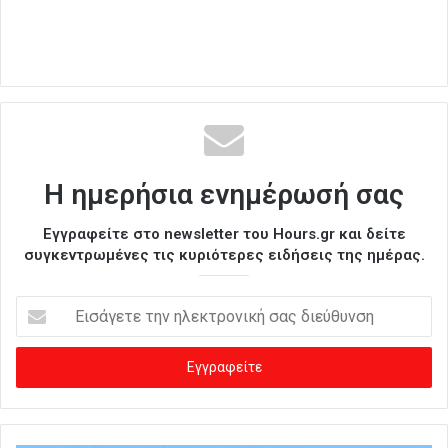
Η ημερήσια ενημέρωσή σας
Εγγραφείτε στο newsletter του Hours.gr και δείτε
συγκεντρωμένες τις κυριότερες ειδήσεις της ημέρας.
Ε
ι
σ
ά
γ
ε
τ