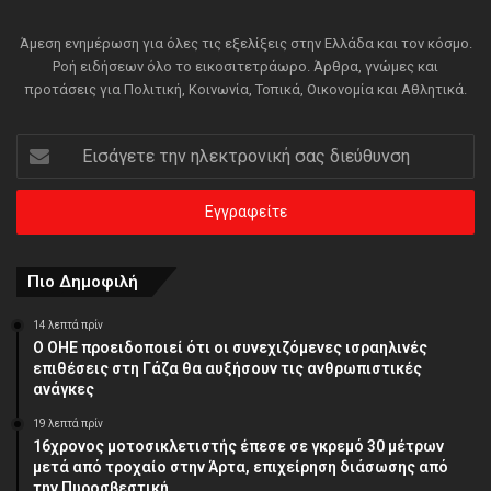
Άμεση ενημέρωση για όλες τις εξελίξεις στην Ελλάδα και τον κόσμο.
Ροή ειδήσεων όλο το εικοσιτετράωρο. Άρθρα, γνώμες και
προτάσεις για Πολιτική, Κοινωνία, Τοπικά, Οικονομία και Αθλητικά.
Εισάγετε
την
ηλεκτρονική
σας
διεύθυνση
Πιο Δημοφιλή
14 λεπτά πρίν
Ο ΟΗΕ προειδοποιεί ότι οι συνεχιζόμενες ισραηλινές
επιθέσεις στη Γάζα θα αυξήσουν τις ανθρωπιστικές
ανάγκες
19 λεπτά πρίν
16χρονος μοτοσικλετιστής έπεσε σε γκρεμό 30 μέτρων
μετά από τροχαίο στην Άρτα, επιχείρηση διάσωσης από
την Πυροσβεστική