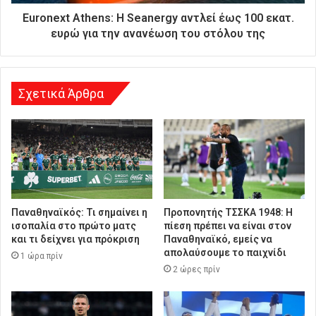
θ
Euronext Athens: Η Seanergy αντλεί έως 100 εκατ.
υ
ευρώ για την ανανέωση του στόλου της
ν
σ
η
Σχετικά Άρθρα
Παναθηναϊκός: Τι σημαίνει η
Προπονητής ΤΣΣΚΑ 1948: Η
ισοπαλία στο πρώτο ματς
πίεση πρέπει να είναι στον
και τι δείχνει για πρόκριση
Παναθηναϊκό, εμείς να
απολαύσουμε το παιχνίδι
1 ώρα πρίν
2 ώρες πρίν