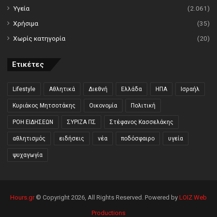
Υγεία
(2.061)
Χρήσιμα
(35)
Χωρίς κατηγορία
(20)
Ετικέτες
Lifestyle
Αθλητικά
Διεθνή
Ελλάδα
ΗΠΑ
Ισραήλ
Κυριάκος Μητσοτάκης
Οικονομία
Πολιτική
ΡΟΗ ΕΙΔΗΣΕΩΝ
ΣΥΡΙΖΑ ΠΣ
Στέφανος Κασσελάκης
αθλητισμός
ειδήσεις
νέα
ποδόσφαιρο
υγεία
ψυχαγωγία
Hours.gr
© Copyright 2026, All Rights Reserved. Powered by
LOIZ Web
Productions