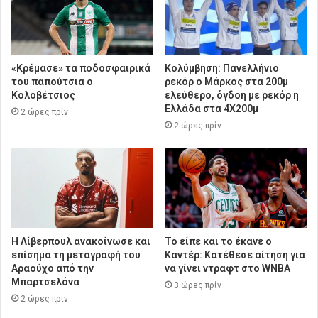
«Κρέμασε» τα ποδοσφαιρικά
Κολύμβηση: Πανελλήνιο
του παπούτσια ο
ρεκόρ ο Μάρκος στα 200μ
Κολοβέτσιος
ελεύθερο, όγδοη με ρεκόρ η
Ελλάδα στα 4Χ200μ
2 ώρες πρίν
2 ώρες πρίν
Η Λίβερπουλ ανακοίνωσε και
Το είπε και το έκανε ο
επίσημα τη μεταγραφή του
Καντέρ: Κατέθεσε αίτηση για
Αραούχο από την
να γίνει ντραφτ στο WNBA
Μπαρτσελόνα
3 ώρες πρίν
2 ώρες πρίν