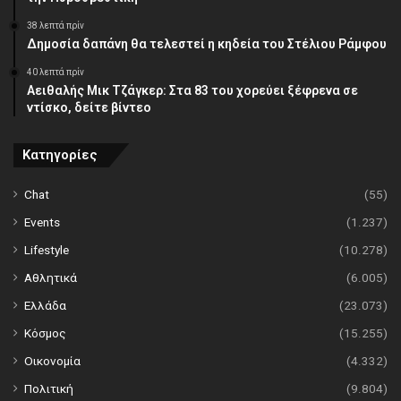
38 λεπτά πρίν
Δημοσία δαπάνη θα τελεστεί η κηδεία του Στέλιου Ράμφου
40 λεπτά πρίν
Αειθαλής Μικ Τζάγκερ: Στα 83 του χορεύει ξέφρενα σε
ντίσκο, δείτε βίντεο
Κατηγορίες
Chat
(55)
Events
(1.237)
Lifestyle
(10.278)
Αθλητικά
(6.005)
Ελλάδα
(23.073)
Κόσμος
(15.255)
Οικονομία
(4.332)
Πολιτική
(9.804)