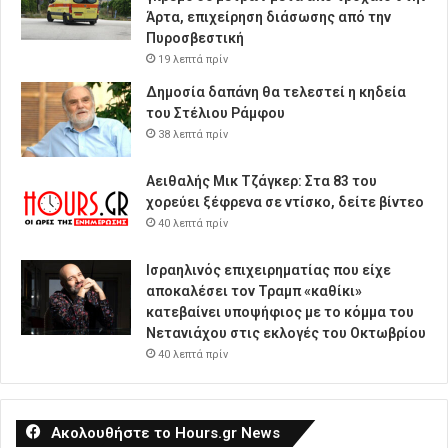
Άρτα, επιχείρηση διάσωσης από την
Πυροσβεστική
19 λεπτά πρίν
Δημοσία δαπάνη θα τελεστεί η κηδεία
του Στέλιου Ράμφου
38 λεπτά πρίν
Αειθαλής Μικ Τζάγκερ: Στα 83 του
χορεύει ξέφρενα σε ντίσκο, δείτε βίντεο
40 λεπτά πρίν
Ισραηλινός επιχειρηματίας που είχε
αποκαλέσει τον Τραμπ «καθίκι»
κατεβαίνει υποψήφιος με το κόμμα του
Νετανιάχου στις εκλογές του Οκτωβρίου
40 λεπτά πρίν
Ακολουθήστε το Hours.gr News