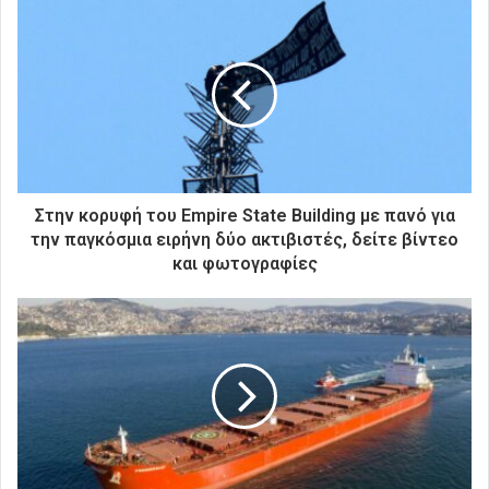
ε
τ
η
ν
η
λ
ε
κ
τ
ρ
Στην κορυφή του Empire State Building με πανό για
ο
την παγκόσμια ειρήνη δύο ακτιβιστές, δείτε βίντεο
ν
και φωτογραφίες
ι
κ
ή
σ
α
ς
δ
ι
ε
ύ