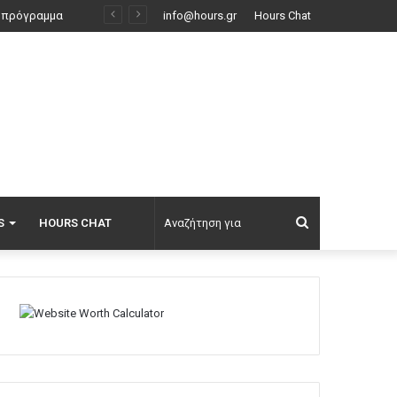
Η Νατάσα Εξηνταβελώνη επισκέφτηκε τη Λίλα Μπακλέση στο μαιευτήριο: Ελπίδα για τον κόσμο τούτο, οι φίλοι μου κάνουν παιδιά
info@hours.gr
Hours Chat
Αναζήτηση
S
HOURS CHAT
για