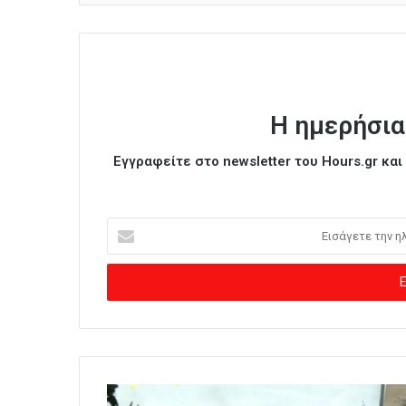
Η ημερήσια
Εγγραφείτε στο newsletter του Hours.gr κα
Ε
ι
σ
ά
γ
ε
τ
ε
τ
η