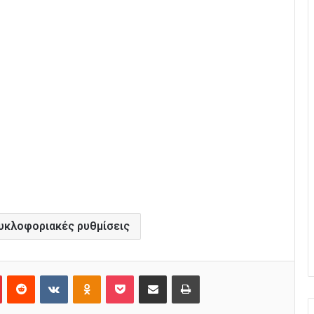
υκλοφοριακές ρυθμίσεις
Pinterest
Reddit
VKontakte
Odnoklassniki
Pocket
Κοινοποίηση μέσω Email
Εκτύπωση