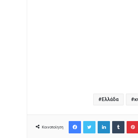
Ελλάδα
κ
Facebook
Twitter
LinkedIn
Tumblr
Κοινοποίηση