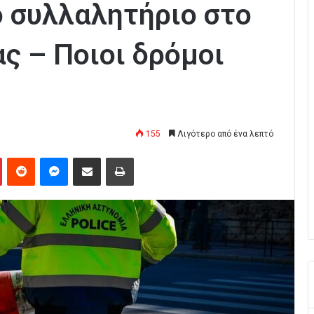
 συλλαλητήριο στο
ς – Ποιοι δρόμοι
155
Λιγότερο από ένα λεπτό
Pinterest
Reddit
Messenger
Κοινοποίηση μέσω Email
Εκτύπωση