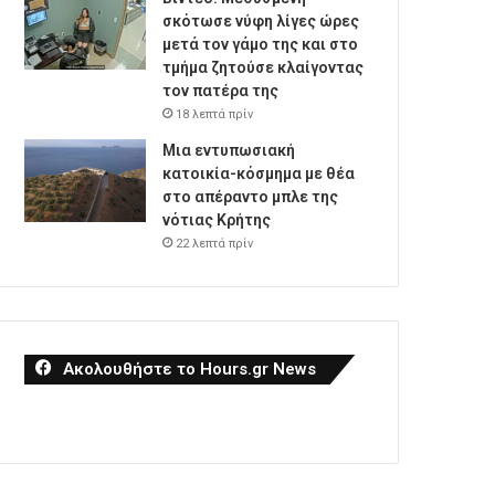
σκότωσε νύφη λίγες ώρες
μετά τον γάμο της και στο
τμήμα ζητούσε κλαίγοντας
τον πατέρα της
18 λεπτά πρίν
Μια εντυπωσιακή
κατοικία-κόσμημα με θέα
στο απέραντο μπλε της
νότιας Κρήτης
22 λεπτά πρίν
Ακολουθήστε το Hours.gr News