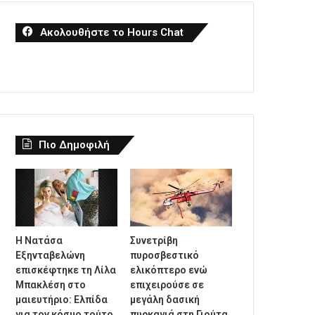
Ακολουθήστε το Hours Chat
Πιο Δημοφιλή
Η Νατάσα
Συνετρίβη
Εξηνταβελώνη
πυροσβεστικό
επισκέφτηκε τη Λίλα
ελικόπτερο ενώ
Μπακλέση στο
επιχειρούσε σε
μαιευτήριο: Ελπίδα
μεγάλη δασική
για τον κόσμο τούτο,
πυρκαγιά στη Γιούτα