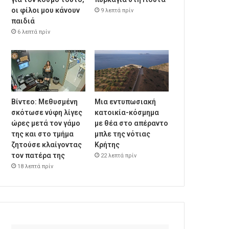
οι φίλοι μου κάνουν
9 λεπτά πρίν
παιδιά
6 λεπτά πρίν
Βίντεο: Μεθυσμένη
Μια εντυπωσιακή
σκότωσε νύφη λίγες
κατοικία-κόσμημα
ώρες μετά τον γάμο
με θέα στο απέραντο
της και στο τμήμα
μπλε της νότιας
ζητούσε κλαίγοντας
Κρήτης
τον πατέρα της
22 λεπτά πρίν
18 λεπτά πρίν