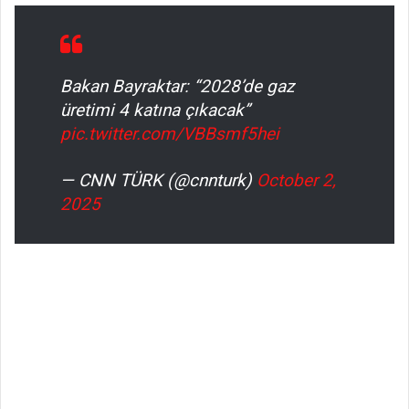
Bakan Bayraktar: “2028’de gaz
üretimi 4 katına çıkacak”
pic.twitter.com/VBBsmf5hei
— CNN TÜRK (@cnnturk)
October 2,
2025