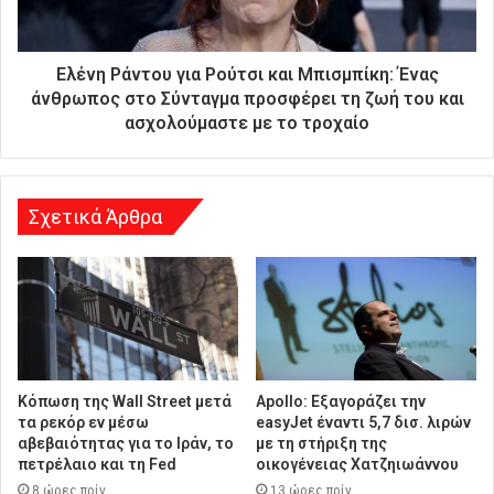
ε
ύ
θ
Ελένη Ράντου για Ρούτσι και Μπισμπίκη: Ένας
υ
άνθρωπος στο Σύνταγμα προσφέρει τη ζωή του και
ν
ασχολούμαστε με το τροχαίο
σ
η
Σχετικά Άρθρα
Κόπωση της Wall Street μετά
Apollo: Εξαγοράζει την
τα ρεκόρ εν μέσω
easyJet έναντι 5,7 δισ. λιρών
αβεβαιότητας για το Ιράν, το
με τη στήριξη της
πετρέλαιο και τη Fed
οικογένειας Χατζηιωάννου
8 ώρες πρίν
13 ώρες πρίν