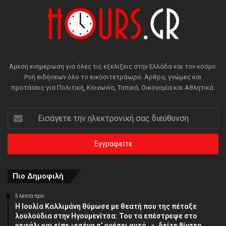
Άμεση ενημέρωση για όλες τις εξελίξεις στην Ελλάδα και τον κόσμο.
Ροή ειδήσεων όλο το εικοσιτετράωρο. Άρθρα, γνώμες και
προτάσεις για Πολιτική, Κοινωνία, Τοπικά, Οικονομία και Αθλητικά.
Εισάγετε
την
ηλεκτρονική
σας
διεύθυνση
Πιο Δημοφιλή
5 λεπτά πρίν
Η Ιουλία Καλλιμάνη θύμωσε με θεατή που της πέταξε
λουλούδια στην Ηγουμενίτσα: Του τα επέστρεψε στο
κεφάλι και είπε «εσένα σ’ αρέσει αυτό…», δείτε βίντεο