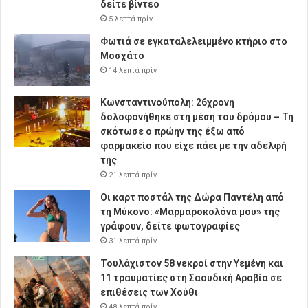
δείτε βίντεο
5 λεπτά πρίν
Φωτιά σε εγκαταλελειμμένο κτήριο στο
Μοσχάτο
14 λεπτά πρίν
Κωνσταντινούπολη: 26χρονη
δολοφονήθηκε στη μέση του δρόμου – Τη
σκότωσε ο πρώην της έξω από
φαρμακείο που είχε πάει με την αδελφή
της
21 λεπτά πρίν
Οι καρτ ποστάλ της Δώρα Παντέλη από
τη Μύκονο: «Μαρμαροκολόνα μου» της
γράφουν, δείτε φωτογραφίες
31 λεπτά πρίν
Τουλάχιστον 58 νεκροί στην Υεμένη και
11 τραυματίες στη Σαουδική Αραβία σε
επιθέσεις των Χούθι
48 λεπτά πρίν