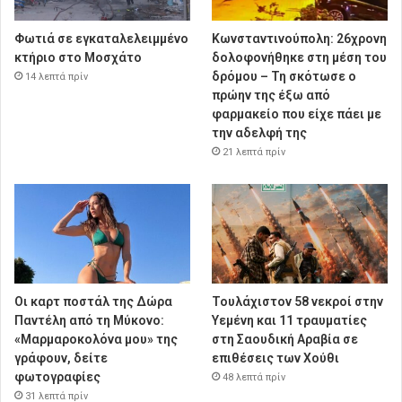
Φωτιά σε εγκαταλελειμμένο
Κωνσταντινούπολη: 26χρονη
κτήριο στο Μοσχάτο
δολοφονήθηκε στη μέση του
δρόμου – Τη σκότωσε ο
14 λεπτά πρίν
πρώην της έξω από
φαρμακείο που είχε πάει με
την αδελφή της
21 λεπτά πρίν
Οι καρτ ποστάλ της Δώρα
Τουλάχιστον 58 νεκροί στην
Παντέλη από τη Μύκονο:
Υεμένη και 11 τραυματίες
«Μαρμαροκολόνα μου» της
στη Σαουδική Αραβία σε
γράφουν, δείτε
επιθέσεις των Χούθι
φωτογραφίες
48 λεπτά πρίν
31 λεπτά πρίν