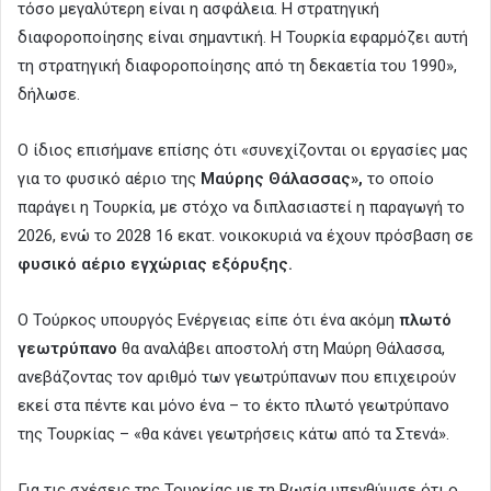
τόσο μεγαλύτερη είναι η ασφάλεια. Η στρατηγική
διαφοροποίησης είναι σημαντική. Η Τουρκία εφαρμόζει αυτή
τη στρατηγική διαφοροποίησης από τη δεκαετία του 1990»,
δήλωσε.
Ο ίδιος επισήμανε επίσης ότι «συνεχίζονται οι εργασίες μας
για το φυσικό αέριο της
Μαύρης Θάλασσας»,
το οποίο
παράγει η Τουρκία, με στόχο να διπλασιαστεί η παραγωγή το
2026, ενώ το 2028 16 εκατ. νοικοκυριά να έχουν πρόσβαση σε
φυσικό αέριο εγχώριας εξόρυξης.
Ο Τούρκος υπουργός Ενέργειας είπε ότι ένα ακόμη
πλωτό
γεωτρύπανο
θα αναλάβει αποστολή στη Μαύρη Θάλασσα,
ανεβάζοντας τον αριθμό των γεωτρύπανων που επιχειρούν
εκεί στα πέντε και μόνο ένα – το έκτο πλωτό γεωτρύπανο
της Τουρκίας – «θα κάνει γεωτρήσεις κάτω από τα Στενά».
Για τις σχέσεις της Τουρκίας με τη Ρωσία υπενθύμισε ότι ο