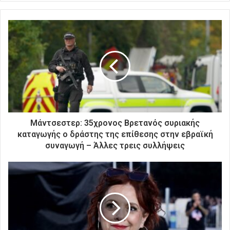
ε
τ
ε
τ
η
ν
η
λ
ε
κ
τ
ρ
Μάντσεστερ: 35χρονος Βρετανός συριακής
ο
καταγωγής ο δράστης της επίθεσης στην εβραϊκή
ν
συναγωγή – Άλλες τρεις συλλήψεις
ι
κ
ή
σ
α
ς
δ
ι