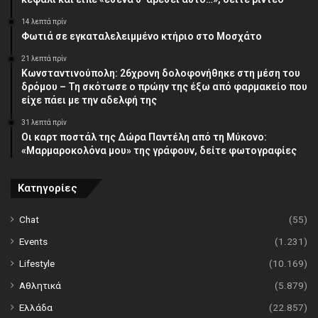
14 λεπτά πρίν
Φωτιά σε εγκαταλελειμμένο κτήριο στο Μοσχάτο
21 λεπτά πρίν
Κωνσταντινούπολη: 26χρονη δολοφονήθηκε στη μέση του
δρόμου – Τη σκότωσε ο πρώην της έξω από φαρμακείο που
είχε πάει με την αδελφή της
31 λεπτά πρίν
Οι καρτ ποστάλ της Δώρα Παντέλη από τη Μύκονο:
«Μαρμαροκολόνα μου» της γράφουν, δείτε φωτογραφίες
Κατηγορίες
Chat
(55)
Events
(1.231)
Lifestyle
(10.169)
Αθλητικά
(5.879)
Ελλάδα
(22.857)