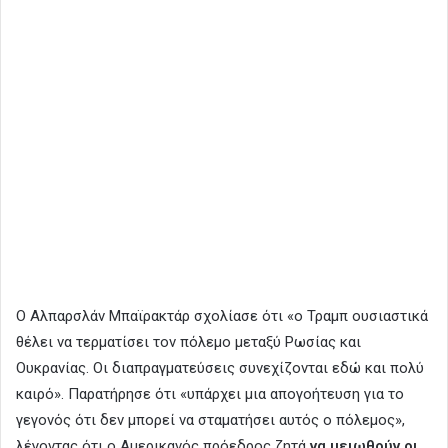
Ο Αλπαρσλάν Μπαϊρακτάρ σχολίασε ότι «ο Τραμπ ουσιαστικά
θέλει να τερματίσει τον πόλεμο μεταξύ Ρωσίας και
Ουκρανίας. Οι διαπραγματεύσεις συνεχίζονται εδώ και πολύ
καιρό». Παρατήρησε ότι «υπάρχει μια απογοήτευση για το
γεγονός ότι δεν μπορεί να σταματήσει αυτός ο πόλεμος»,
λέγοντας ότι ο Αμερικανός πρόεδρος ζητά
να μειωθούν οι