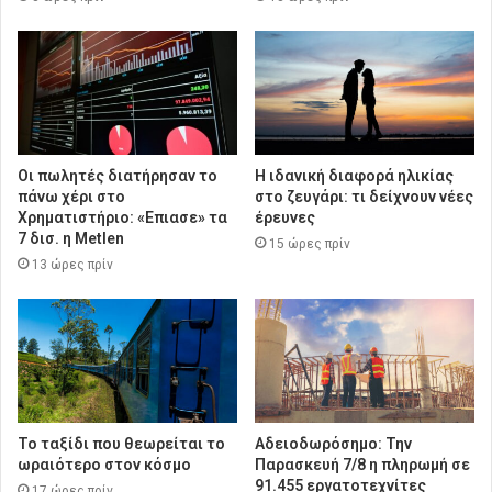
Οι πωλητές διατήρησαν το
Η ιδανική διαφορά ηλικίας
πάνω χέρι στο
στο ζευγάρι: τι δείχνουν νέες
Χρηματιστήριο: «Επιασε» τα
έρευνες
7 δισ. η Metlen
15 ώρες πρίν
13 ώρες πρίν
Το ταξίδι που θεωρείται το
Αδειοδωρόσημο: Την
ωραιότερο στον κόσμο
Παρασκευή 7/8 η πληρωμή σε
91.455 εργατοτεχνίτες
17 ώρες πρίν