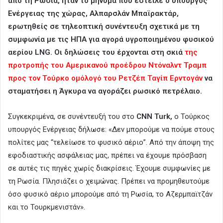
από τη Ρωσία, ήταν το μήνυμα που έστειλε ο υπουργός
Ενέργειας της χώρας, Αλπαρσλάν Μπαϊρακτάρ,
ερωτηθείς σε τηλεοπτική συνέντευξη σχετικά με τη
συμφωνία με τις ΗΠΑ για αγορά υγροποιημένου φυσικού
αερίου LNG. Οι δηλώσεις του έρχονται στη σκιά
της
προτροπής του Αμερικανού προέδρου Ντόναλντ Τραμπ
προς τον Τούρκο ομόλογό του Ρετζέπ Ταγίπ Ερντογάν
να
σταματήσει η Άγκυρα να αγοράζει ρωσικό πετρέλαιο.
Συγκεκριμένα, σε συνέντευξή του στο
CNN Turk,
ο Τούρκος
υπουργός Ενέργειας δήλωσε: «Δεν μπορούμε να πούμε στους
πολίτες μας “τελείωσε το φυσικό αέριο”. Από την άποψη της
εφοδιαστικής ασφάλειας μας, πρέπει να έχουμε πρόσβαση
σε αυτές τις πηγές χωρίς διακρίσεις. Έχουμε συμφωνίες με
τη Ρωσία. Πλησιάζει ο χειμώνας. Πρέπει να προμηθευτούμε
όσο φυσικό αέριο μπορούμε από τη Ρωσία, το Αζερμπαϊτζάν
και το Τουρκμενιστάν».