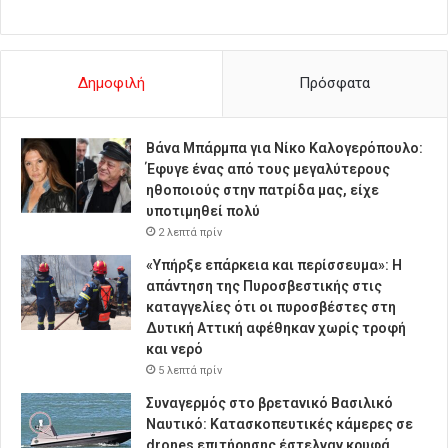
Δημοφιλή
Πρόσφατα
Βάνα Μπάρμπα για Νίκο Καλογερόπουλο:
Έφυγε ένας από τους μεγαλύτερους
ηθοποιούς στην πατρίδα μας, είχε
υποτιμηθεί πολύ
2 λεπτά πρίν
«Υπήρξε επάρκεια και περίσσευμα»: Η
απάντηση της Πυροσβεστικής στις
καταγγελίες ότι οι πυροσβέστες στη
Δυτική Αττική αφέθηκαν χωρίς τροφή
και νερό
5 λεπτά πρίν
Συναγερμός στο βρετανικό Βασιλικό
Ναυτικό: Κατασκοπευτικές κάμερες σε
drones επιτήρησης έστελναν κρυφά