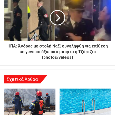
κ
ή
σ
α
ς
δ
ι
ε
ύ
ΗΠΑ: Άνδρας με στολή Ναζί συνελήφθη για επίθεση
θ
σε γυναίκα έξω από μπαρ στη Τζόρτζια
υ
(photos/videos)
ν
σ
η
Σχετικά Άρθρα