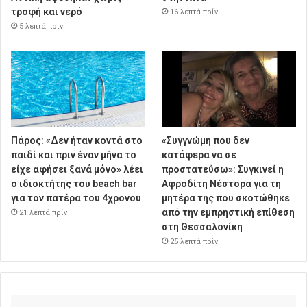
τροφή και νερό
16 λεπτά πρίν
5 λεπτά πρίν
Πάρος: «Δεν ήταν κοντά στο
«Συγγνώμη που δεν
παιδί και πριν έναν μήνα το
κατάφερα να σε
είχε αφήσει ξανά μόνο» λέει
προστατεύσω»: Συγκινεί η
ο ιδιοκτήτης του beach bar
Αφροδίτη Νέστορα για τη
για τον πατέρα του 4χρονου
μητέρα της που σκοτώθηκε
από την εμπρηστική επίθεση
21 λεπτά πρίν
στη Θεσσαλονίκη
25 λεπτά πρίν