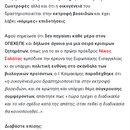
ζωοτροφές
αλλά και ότι η
οικογένειά
του
δραστηριοποιείται στην
εκτροφή βοοειδών
και έχει
λάβει
«νόμιμες» επιδοτήσεις
.
Αφού σημείωσε ότι
δεν πηγαίνει κάθε μέρα στον
ΟΠΕΚΕΠΕ
και
δήλωσε άγνοια για μια σειρά κρίσιμων
ζητημάτων
, όπως για το αν ο πρώην πρόεδρος
Νίκος
Σαλάτας
εμπόδισε την έρευνα της Ευρωπαϊκής Εισαγγελίας
κι αν υπάρχει
πολιτική ευθύνη στο σκάνδαλο των
βιολογικών προϊόντων
, ο Ι. Καϊμακάμης
παραδέχθηκε
ότι
«
η οικογένειά μου δραστηριοποιείται στην εκτροφή
βοοειδών
», και σε ερώτηση εάν υπάρχει θέμα
σύγκρουσης
συμφερόντων
, απάντησε πως «
τώρα τρέχει η διαδικασία
και το νέο σχέδιο κατά της απάτης, όταν τεθεί η διαδικασία
θα κοινοποιηθεί…
».
Διαβάστε επίσης: