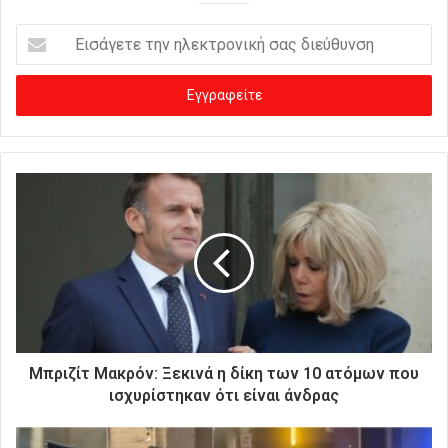
Ε
ι
σ
ά
γ
ε
τ
ε
τ
η
ν
η
λ
ε
κ
τ
ρ
Μπριζίτ Μακρόν: Ξεκινά η δίκη των 10 ατόμων που
ο
ισχυρίστηκαν ότι είναι άνδρας
ν
ι