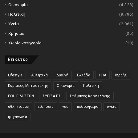
Οικονομία
(4.328)
Πολιτική
(9.796)
Υγεία
(2.061)
Χρήσιμα
(35)
Χωρίς κατηγορία
(20)
Ετικέτες
Lifestyle
Αθλητικά
Διεθνή
Ελλάδα
ΗΠΑ
Ισραήλ
Κυριάκος Μητσοτάκης
Οικονομία
Πολιτική
ΡΟΗ ΕΙΔΗΣΕΩΝ
ΣΥΡΙΖΑ ΠΣ
Στέφανος Κασσελάκης
αθλητισμός
ειδήσεις
νέα
ποδόσφαιρο
υγεία
ψυχαγωγία