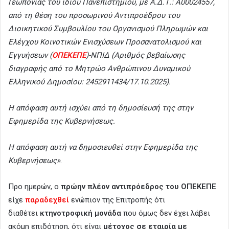
Γεωπονίας του ιδίου Πανεπιστημίου, με Α.Δ.Τ.: Α00024557,
από τη θέση του προσωρινού Αντιπροέδρου του
Διοικητικού Συμβουλίου του Οργανισμού Πληρωμών και
Ελέγχου Κοινοτικών Ενισχύσεων Προσανατολισμού και
Εγγυήσεων (
ΟΠΕΚΕΠΕ
)-ΝΠΙΔ (Αριθμός βεβαίωσης
διαγραφής από το Μητρώο Ανθρώπινου Δυναμικού
Ελληνικού Δημοσίου: 2452911434/17.10.2025).
Η απόφαση αυτή ισχύει από τη δημοσίευσή της στην
Εφημερίδα της Κυβερνήσεως.
Η απόφαση αυτή να δημοσιευθεί στην Εφημερίδα της
Κυβερνήσεως»
.
Προ ημερών, ο
πρώην πλέον αντιπρόεδρος του ΟΠΕΚΕΠΕ
είχε
παραδεχθεί
ενώπιον της Επιτροπής ότι
διαθέτει
κτηνοτροφική μονάδα
που όμως δεν έχει λάβει
ακόμη επιδότηση, ότι είναι
μέτοχος σε εταιρία με