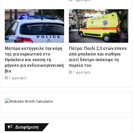
1 ώρα πρίν
Μητέρα κατήγγειλε την κόρη
Πάτρα: Παιδί 2,5 ετών έπεσε
της για ναρκωτικά στο
από μπαλκόνι και σώθηκε
Ηράκλειο και εκείνη τη
γιατί δέντρο ανέκοψε τη
μήνυσε για ενδοοικογενειακή
πορεία του
βία
1 ώρα πρίν
1 ώρα πρίν
Διαφήμιση