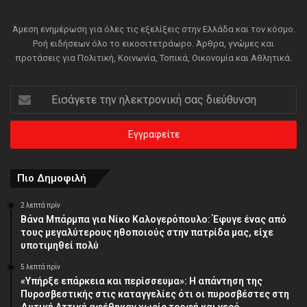
Άμεση ενημέρωση για όλες τις εξελίξεις στην Ελλάδα και τον κόσμο.
Ροή ειδήσεων όλο το εικοσιτετράωρο. Άρθρα, γνώμες και
προτάσεις για Πολιτική, Κοινωνία, Τοπικά, Οικονομία και Αθλητικά.
Εισάγετε
την
ηλεκτρονική
σας
διεύθυνση
Πιο Δημοφιλή
2 λεπτά πρίν
Βάνα Μπάρμπα για Νίκο Καλογερόπουλο: Έφυγε ένας από
τους μεγαλύτερους ηθοποιούς στην πατρίδα μας, είχε
υποτιμηθεί πολύ
5 λεπτά πρίν
«Υπήρξε επάρκεια και περίσσευμα»: Η απάντηση της
Πυροσβεστικής στις καταγγελίες ότι οι πυροσβέστες στη
Δυτική Αττική αφέθηκαν χωρίς τροφή και νερό