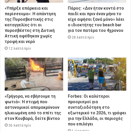
«Υπήρξε επάρκεια και
Πάρος: «Δεν ήταν κοντά στο
περίσσευμα»: Η απάντηση
παιδί και πριν έναν μήνα το
της Πυροσβεστικής στις
είχε αφήσει ξανά μόνο» λέει
καταγγελίες ότι οι
ο ιδιοκτήτης του beach bar
πυροσβέστες στη Δυτική
για τον πατέρα του 4χρονου
Αττική αφέθηκαν χωρίς
28 λεπτά πρίν
τροφή και νερό
12 λεπτά πρίν
«Γρήγορα, να σβήσουμε τη
Forbes: Οι καλύτεροι
φωτιά»: Η στιγμή που
προορισμοί για
αστυνομικοί απομακρύνουν
συνταξιοδότηση στο
ηλικιωμένη από το σπίτι της
εξωτερικό το 2026, τι γράφει
στον Κουβαρά, δείτε βίντεο
για την Ελλάδα, οι περιοχές
που επιλέγει
36 λεπτά πρίν