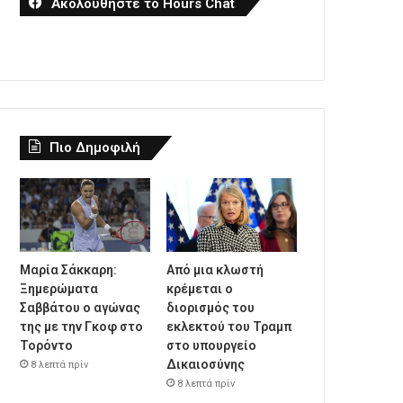
Ακολουθήστε το Hours Chat
Πιο Δημοφιλή
Μαρία Σάκκαρη:
Από μια κλωστή
Ξημερώματα
κρέμεται ο
Σαββάτου ο αγώνας
διορισμός του
της με την Γκοφ στο
εκλεκτού του Τραμπ
Τορόντο
στο υπουργείο
Δικαιοσύνης
8 λεπτά πρίν
8 λεπτά πρίν