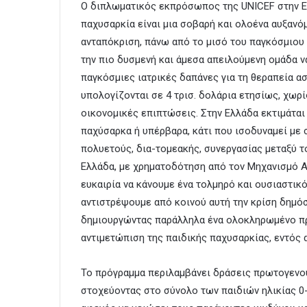
O διπλωματικός εκπρόσωπος της UNICEF στην Ελ
παχυσαρκία είναι μια σοβαρή και ολοένα αυξανό
ανταπόκριση, πάνω από το μισό του παγκόσμιου
την πιο δυσμενή και άμεσα απειλούμενη ομάδα να
παγκόσμιες ιατρικές δαπάνες για τη θεραπεία α
υπολογίζονται σε 4 τρισ. δολάρια ετησίως, χωρ
οικονομικές επιπτώσεις. Στην Ελλάδα εκτιμάται 
παχύσαρκα ή υπέρβαρα, κάτι που ισοδυναμεί με 
πολυετούς, δια-τομεακής, συνεργασίας μεταξύ τ
Ελλάδα, με χρηματοδότηση από τον Μηχανισμό Α
ευκαιρία να κάνουμε ένα τολμηρό και ουσιαστικ
αντιστρέψουμε από κοινού αυτή την κρίση δημόσια
δημιουργώντας παράλληλα ένα ολοκληρωμένο πρ
αντιμετώπιση της παιδικής παχυσαρκίας, εντός 
Το πρόγραμμα περιλαμβάνει δράσεις πρωτογενού
στοχεύοντας στο σύνολο των παιδιών ηλικίας 0-