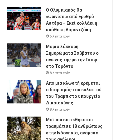
Ο Ολυμπιακός θα
«ψωνίσει» από Ερυθρό
Αστέρα – Εκεί κολλάει η
υπόθεση Λαρεντζάκη
5 λεπτά πρίν
Μαρία Σάκκαρη:
Ξημερώματα Σαββάτου ο
αγώνας της με την Γκοφ
στο Τορόντο
8 λεπτά πρίν
Από μια κλωστή κρέμεται
ο διορισμός του εκλεκτού
του Τραμπ στο υπουργείο
Δικαιοσύνης
8 λεπτά πρίν
Μαϊμού επιτέθηκε και
τραυμάτισε 18 ανθρώπους
στην Ινδονησία, ανάμεσά
τους ανήλικοι