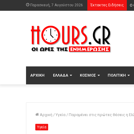
Παρασκευή, 7 Αυγούστου 2026
Έκτακτες Ειδήσεις
Μα
ΑΡΧΙΚΉ
ΕΛΛΆΔΑ
ΚΌΣΜΟΣ
ΠΟΛΙΤΙΚΉ
Αρχική
/
Υγεία
/
Παραμένει στις πρώτες θέσεις η Ελ
Υγεία