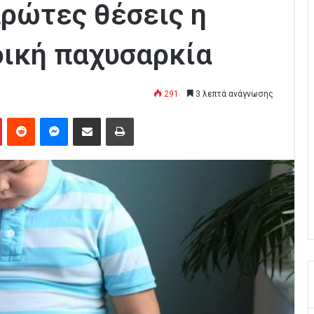
πρώτες θέσεις η
δική παχυσαρκία
291
3 λεπτά ανάγνωσης
Pinterest
Reddit
Messenger
Κοινοποίηση μέσω Email
Εκτύπωση