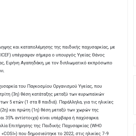
ηψης και καταπολέμησης της παιδικής παχυσαρκίας, με
NICEF) υπέγραψαν σήμερα ο υπουργός Υγείας Θάνος
ίας, Ειρήνη Αγαπηδάκη, με τον διπλωματικό εκπρόσωπο
νι.
υσαρκία του Παγκοσμίου Οργανισμού Υγείας, που
 τρίτη (3η) θέση κατάταξης μεταξύ των ευρωπαϊκών
ν 5 ετών (1 στα 8 παιδιά). Παράλληλα, για τις ηλικίες
 (2η) και πρώτη (1η) θέση μεταξύ των χωρών της
αι 35% αντίστοιχα) είναι υπέρβαρα ή παχύσαρκα.
λία Επιτήρησης της Παιδικής Παχυσαρκίας (WHO
ve- «COSI») που δημοσιεύτηκε το 2022, στις ηλικίες 7-9