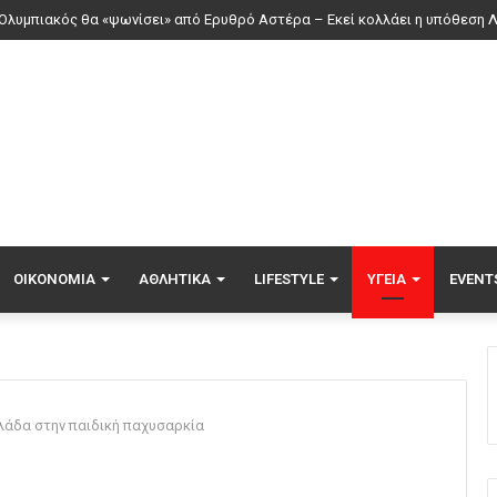
ρία Σάκκαρη: Ξημερώματα Σαββάτου ο αγώνας της με την Γκοφ στο Τορ
ΟΙΚΟΝΟΜΊΑ
ΑΘΛΗΤΙΚΆ
LIFESTYLE
ΥΓΕΊΑ
EVENT
λάδα στην παιδική παχυσαρκία