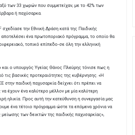
ταξύ των 33 χωρών που συμμετείχαν, με το 42% των
πέρβαρα ή παχύσαρκα.
F σχεδίασε την Εθνική Δράση κατά της Παιδικής
α αποτελέσει ένα πρωτοποριακό πρόγραμμα, το οποίο θα
ριφερειακό, τοπικό επίπεδο-σε όλη την ελληνική
ιο και ο υπουργός Υγείας Θάνος Πλεύρης τόνισε πως η
πό τις βασικές προτεραιότητες της κυβέρνησης. «Η
Ε στην παιδική παχυσαρκία δείχνει ότι πρέπει να
 να έχουν ένα καλύτερο μέλλον με μία καλύτερη
κρή ηλικία. Προς αυτή την κατεύθυνση η συνεργασία μας
ξουμε ένα τέτοιο πρόγραμμα ώστε τα επόμενα χρόνια να
 μείωσης των δεικτών της παιδικής παχυσαρκίας»,