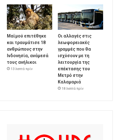
Μαϊμού επιτέθηκε
Οι αλλαγές στις
και τραυμάτισε 18
λεωφορειακές
ανθρώπους στην
γραμμές που θα
Ινδονησία, ανάμεσά
ισχύσουν με τη
τους ανήλικοι
λειτουργία της
επέκτασης του
13 λεπτά πρίν
Μετρό στην
Καλαμαριά
18 λεπτά πρίν