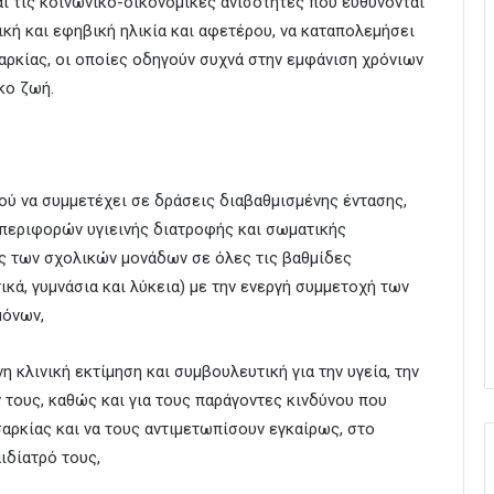
ι τις κοινωνικο-οικονομικές ανισότητες που ευθύνονται
ική και εφηβική ηλικία και αφετέρου, να καταπολεμήσει
αρκίας, οι οποίες οδηγούν συχνά στην εμφάνιση χρόνιων
κο ζωή.
ού να συμμετέχει σε δράσεις διαβαθμισμένης έντασης,
μπεριφορών υγιεινής διατροφής και σωματικής
ς των σχολικών μονάδων σε όλες τις βαθμίδες
κά, γυμνάσια και λύκεια) με την ενεργή συμμετοχή των
μόνων,
 κλινική εκτίμηση και συμβουλευτική για την υγεία, την
 τους, καθώς και για τους παράγοντες κινδύνου που
σαρκίας και να τους αντιμετωπίσουν εγκαίρως, στο
ιδίατρό τους,