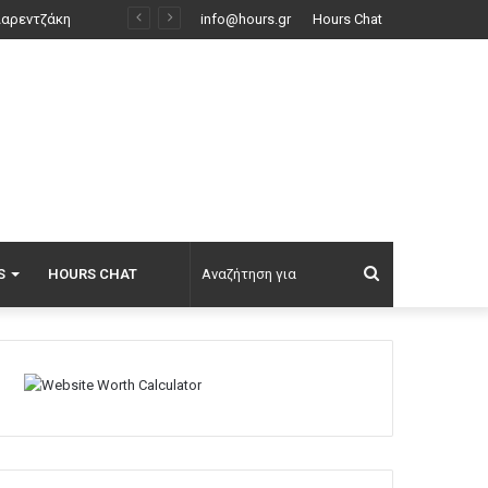
όντο
info@hours.gr
Hours Chat
Αναζήτηση
S
HOURS CHAT
για